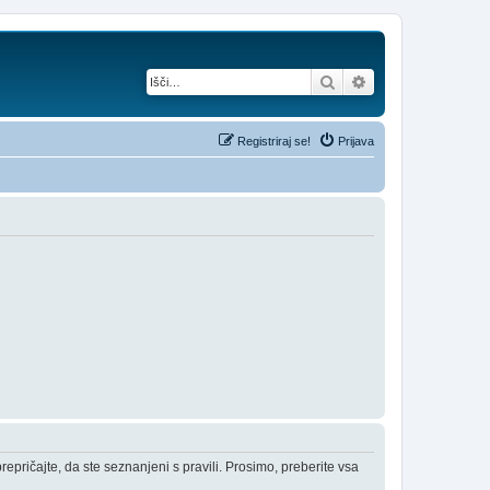
Iskanje
Napredno iskanje
Registriraj se!
Prijava
epričajte, da ste seznanjeni s pravili. Prosimo, preberite vsa