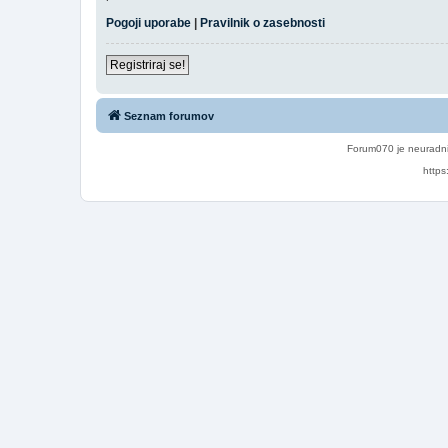
Pogoji uporabe
|
Pravilnik o zasebnosti
Registriraj se!
Seznam forumov
Forum070 je neuradni
https