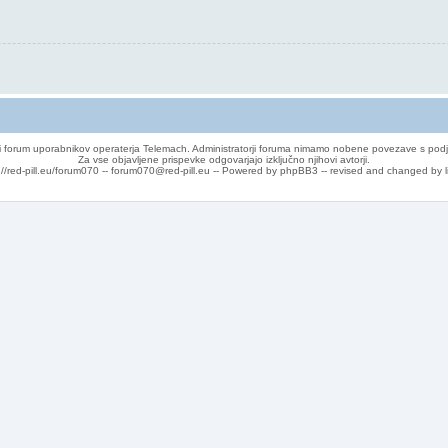
 forum uporabnikov operaterja Telemach. Administratorji foruma nimamo nobene povezave s podj
Za vse objavljene prispevke odgovarjajo izključno njihovi avtorji.
://red-pill.eu/forum070 -- forum070@red-pill.eu -- Powered by phpBB3 -- revised and changed by l