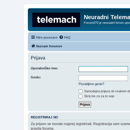
Neuradni Telem
Forum070 je neuradni forum up
Hitre povezave
FAQ
Seznam forumov
Prijava
Uporabniško ime:
Geslo:
Pozabljeno geslo?
Samodejna prijava ob vsakem ob
Skrij me za za to sejo
REGISTRIRAJ SE!
Za prijavo se morate najprej registrirati. Registracija vam vzam
pravila foruma.