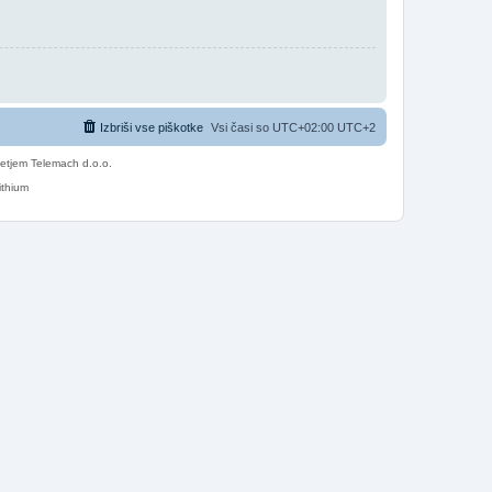
Izbriši vse piškotke
Vsi časi so UTC+02:00 UTC+2
etjem Telemach d.o.o.
ithium