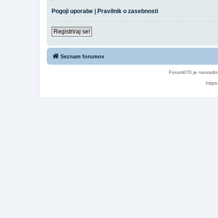
Pogoji uporabe
|
Pravilnik o zasebnosti
Registriraj se!
Seznam forumov
Forum070 je neuradni
https