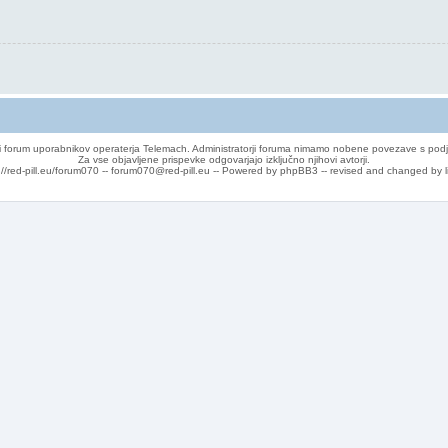
 forum uporabnikov operaterja Telemach. Administratorji foruma nimamo nobene povezave s podj
Za vse objavljene prispevke odgovarjajo izključno njihovi avtorji.
://red-pill.eu/forum070 -- forum070@red-pill.eu -- Powered by phpBB3 -- revised and changed by l