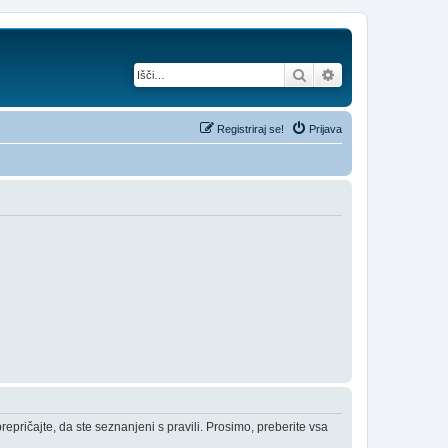
Iskanje
Napredno iskanje
Registriraj se!
Prijava
epričajte, da ste seznanjeni s pravili. Prosimo, preberite vsa