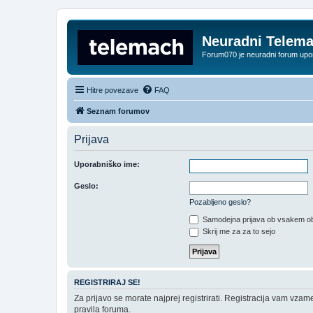
Neuradni Telem
Forum070 je neuradni forum up
Hitre povezave
FAQ
Seznam forumov
Prijava
Uporabniško ime:
Geslo:
Pozabljeno geslo?
Samodejna prijava ob vsakem ob
Skrij me za za to sejo
REGISTRIRAJ SE!
Za prijavo se morate najprej registrirati. Registracija vam vzam
pravila foruma.