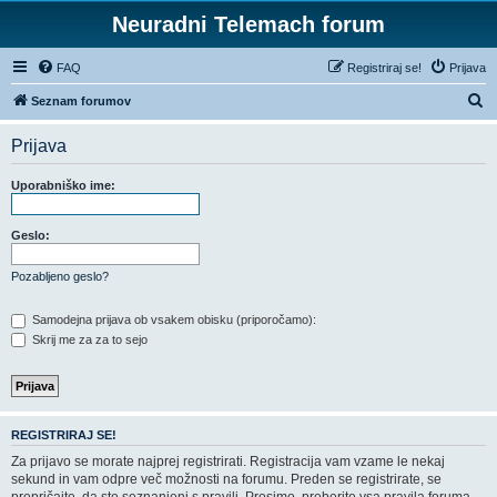
Neuradni Telemach forum
FAQ
Registriraj se!
Prijava
I
Seznam forumov
s
Prijava
k
a
Uporabniško ime:
n
j
Geslo:
e
Pozabljeno geslo?
Samodejna prijava ob vsakem obisku (priporočamo):
Skrij me za za to sejo
REGISTRIRAJ SE!
Za prijavo se morate najprej registrirati. Registracija vam vzame le nekaj
sekund in vam odpre več možnosti na forumu. Preden se registrirate, se
prepričajte, da ste seznanjeni s pravili. Prosimo, preberite vsa pravila foruma.