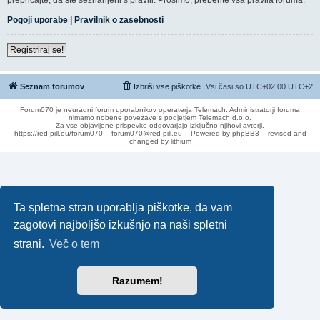
Pogoji uporabe
|
Pravilnik o zasebnosti
Registriraj se!
Seznam forumov
Izbriši vse piškotke
Vsi časi so UTC+02:00 UTC+2
Forum070 je neuradni forum uporabnikov operaterja Telemach. Administratorji foruma
nimamo nobene povezave s podjetjem Telemach d.o.o.
Za vse objavljene prispevke odgovarjajo izključno njihovi avtorji.
https://red-pill.eu/forum070 -- forum070@red-pill.eu -- Powered by phpBB3 -- revised and
changed by lithium
Ta spletna stran uporablja piškotke, da vam
zagotovi najboljšo izkušnjo na naši spletni
strani.
Več o tem
Razumem!