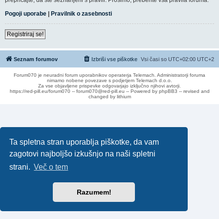
Pogoji uporabe
|
Pravilnik o zasebnosti
Registriraj se!
Seznam forumov
Izbriši vse piškotke
Vsi časi so UTC+02:00 UTC+2
Forum070 je neuradni forum uporabnikov operaterja Telemach. Administratorji foruma
nimamo nobene povezave s podjetjem Telemach d.o.o.
Za vse objavljene prispevke odgovarjajo izključno njihovi avtorji.
https://red-pill.eu/forum070 -- forum070@red-pill.eu -- Powered by phpBB3 -- revised and
changed by lithium
Ta spletna stran uporablja piškotke, da vam
zagotovi najboljšo izkušnjo na naši spletni
strani.
Več o tem
Razumem!