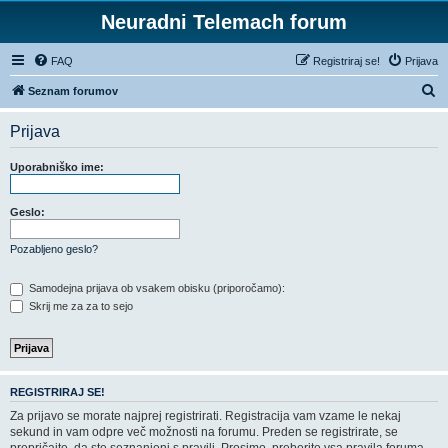
Neuradni Telemach forum
FAQ
Registriraj se!
Prijava
I
Seznam forumov
s
Prijava
k
a
Uporabniško ime:
n
j
Geslo:
e
Pozabljeno geslo?
Samodejna prijava ob vsakem obisku (priporočamo):
Skrij me za za to sejo
REGISTRIRAJ SE!
Za prijavo se morate najprej registrirati. Registracija vam vzame le nekaj
sekund in vam odpre več možnosti na forumu. Preden se registrirate, se
prepričajte, da ste seznanjeni s pravili. Prosimo, preberite vsa pravila foruma.