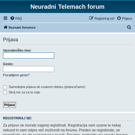
Neuradni Telemach forum
FAQ
Registriraj se!
Prijava
I
Seznam forumov
s
Prijava
k
a
Uporabniško ime:
n
j
Geslo:
e
Pozabljeno geslo?
Samodejna prijava ob vsakem obisku (priporočamo):
Skrij me za za to sejo
REGISTRIRAJ SE!
Za prijavo se morate najprej registrirati. Registracija vam vzame le nekaj
sekund in vam odpre več možnosti na forumu. Preden se registrirate, se
prepričajte, da ste seznanjeni s pravili. Prosimo, preberite vsa pravila foruma.