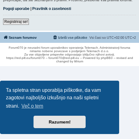
Pogoji uporabe
|
Pravilnik o zasebnosti
Registriraj se!
Seznam forumov
Izbriši vse piškotke
Vsi časi so UTC+02:00 UTC+2
Forum070 je neuradni forum uporabnikov operaterja Telemach. Administratorji foruma
nimamo nobene povezave s podjetjem Telemach d.o.o.
Za vse objavljene prispevke odgovarjajo izključno njihovi avtorji.
https://red-pill.eu/forum070 -- forum070@red-pill.eu -- Powered by phpBB3 -- revised and
changed by lithium
Ta spletna stran uporablja piškotke, da vam
zagotovi najboljšo izkušnjo na naši spletni
strani.
Več o tem
Razumem!