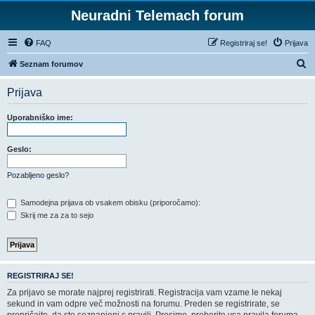
Neuradni Telemach forum
FAQ
Registriraj se!
Prijava
I
Seznam forumov
s
Prijava
k
a
Uporabniško ime:
n
j
Geslo:
e
Pozabljeno geslo?
Samodejna prijava ob vsakem obisku (priporočamo):
Skrij me za za to sejo
REGISTRIRAJ SE!
Za prijavo se morate najprej registrirati. Registracija vam vzame le nekaj
sekund in vam odpre več možnosti na forumu. Preden se registrirate, se
prepričajte, da ste seznanjeni s pravili. Prosimo, preberite vsa pravila foruma.