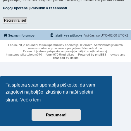
Pogoji uporabe
|
Pravilnik o zasebnosti
Registriraj se!
Seznam forumov
Izbriši vse piškotke
Vsi časi so UTC+02:00 UTC+2
Forum070 je neuradni forum uporabnikov operaterja Telemach. Administratorji foruma
nimamo nobene povezave s podjetjem Telemach d.o.o.
Za vse objavljene prispevke odgovarjajo izključno njihovi avtorji.
https://red-pill.eu/forum070 -- forum070@red-pill.eu -- Powered by phpBB3 -- revised and
changed by lithium
Ta spletna stran uporablja piškotke, da vam
zagotovi najboljšo izkušnjo na naši spletni
strani.
Več o tem
Razumem!