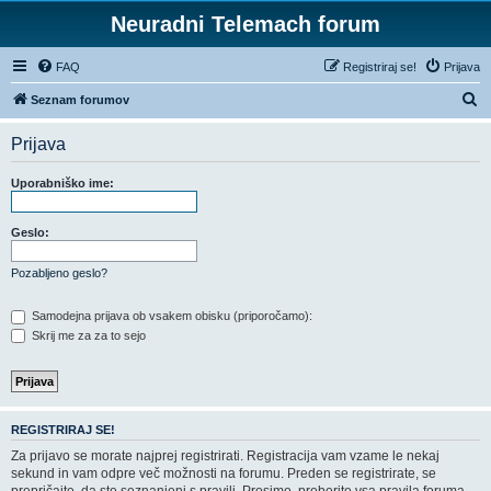
Neuradni Telemach forum
FAQ
Registriraj se!
Prijava
I
Seznam forumov
s
Prijava
k
a
Uporabniško ime:
n
j
Geslo:
e
Pozabljeno geslo?
Samodejna prijava ob vsakem obisku (priporočamo):
Skrij me za za to sejo
REGISTRIRAJ SE!
Za prijavo se morate najprej registrirati. Registracija vam vzame le nekaj
sekund in vam odpre več možnosti na forumu. Preden se registrirate, se
prepričajte, da ste seznanjeni s pravili. Prosimo, preberite vsa pravila foruma.