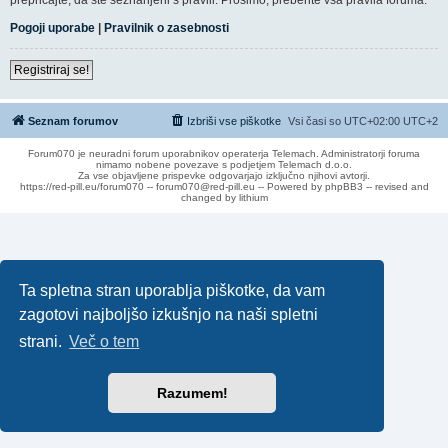
Pogoji uporabe
|
Pravilnik o zasebnosti
Registriraj se!
Seznam forumov
Izbriši vse piškotke
Vsi časi so UTC+02:00 UTC+2
Forum070 je neuradni forum uporabnikov operaterja Telemach. Administratorji foruma
nimamo nobene povezave s podjetjem Telemach d.o.o.
Za vse objavljene prispevke odgovarjajo izključno njihovi avtorji.
https://red-pill.eu/forum070 -- forum070@red-pill.eu -- Powered by phpBB3 -- revised and
changed by lithium
Ta spletna stran uporablja piškotke, da vam
zagotovi najboljšo izkušnjo na naši spletni
strani.
Več o tem
Razumem!