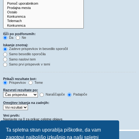
Išči po podforumih:
Da
Ne
Iskanje znotraj:
Zadeve prispevkov in besedilo sporočil
Samo besedilo sporočila
Samo naslovi tem
Samo prvi prispevek v temi
Prikaži rezultate kot:
Prispevkov
Teme
Razvrsti rezultate po:
Naraščajoče
Padajoče
Omejitev iskanja na zadnjih:
Vrni prvih:
Nastavite na 0 za prikaz celotne objave.
Znakov v prispevkih
Ta spletna stran uporablja piškotke, da vam
zagotovi najboljšo izkušnjo na naši spletni