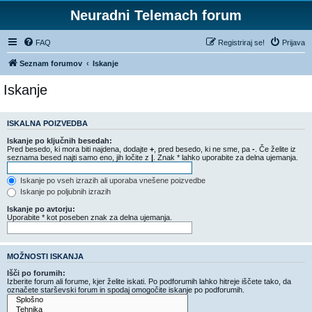
Neuradni Telemach forum
FAQ
Registriraj se!
Prijava
Seznam forumov
Iskanje
Iskanje
ISKALNA POIZVEDBA
Iskanje po ključnih besedah:
Pred besedo, ki mora biti najdena, dodajte
+
, pred besedo, ki ne sme, pa
-
. Če želite iz
seznama besed najti samo eno, jih ločite z
|
. Znak * lahko uporabite za delna ujemanja.
Iskanje po vseh izrazih ali uporaba vnešene poizvedbe
Iskanje po poljubnih izrazih
Iskanje po avtorju:
Uporabite * kot poseben znak za delna ujemanja.
MOŽNOSTI ISKANJA
Išči po forumih:
Izberite forum ali forume, kjer želite iskati. Po podforumih lahko hitreje iščete tako, da
označete starševski forum in spodaj omogočite iskanje po podforumih.