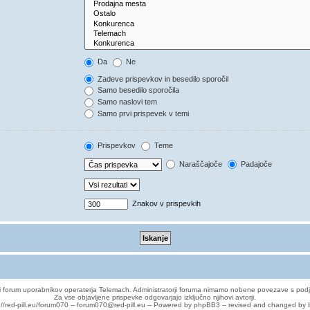
Da
Ne
Zadeve prispevkov in besedilo sporočil
Samo besedilo sporočila
Samo naslovi tem
Samo prvi prispevek v temi
Prispevkov
Teme
Naraščajoče
Padajoče
Znakov v prispevkih
 forum uporabnikov operaterja Telemach. Administratorji foruma nimamo nobene povezave s podj
Za vse objavljene prispevke odgovarjajo izključno njihovi avtorji.
://red-pill.eu/forum070 -- forum070@red-pill.eu -- Powered by phpBB3 -- revised and changed by l