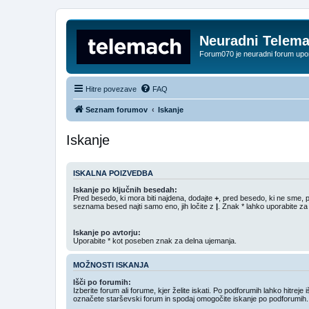
Neuradni Telem
Forum070 je neuradni forum up
Hitre povezave
FAQ
Seznam forumov
Iskanje
Iskanje
ISKALNA POIZVEDBA
Iskanje po ključnih besedah:
Pred besedo, ki mora biti najdena, dodajte
+
, pred besedo, ki ne sme, 
seznama besed najti samo eno, jih ločite z
|
. Znak * lahko uporabite za
Iskanje po avtorju:
Uporabite * kot poseben znak za delna ujemanja.
MOŽNOSTI ISKANJA
Išči po forumih:
Izberite forum ali forume, kjer želite iskati. Po podforumih lahko hitreje 
označete starševski forum in spodaj omogočite iskanje po podforumih.