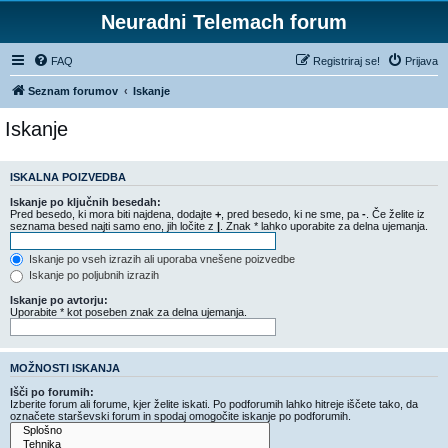
Neuradni Telemach forum
FAQ
Registriraj se!
Prijava
Seznam forumov
Iskanje
Iskanje
ISKALNA POIZVEDBA
Iskanje po ključnih besedah:
Pred besedo, ki mora biti najdena, dodajte
+
, pred besedo, ki ne sme, pa
-
. Če želite iz
seznama besed najti samo eno, jih ločite z
|
. Znak * lahko uporabite za delna ujemanja.
Iskanje po vseh izrazih ali uporaba vnešene poizvedbe
Iskanje po poljubnih izrazih
Iskanje po avtorju:
Uporabite * kot poseben znak za delna ujemanja.
MOŽNOSTI ISKANJA
Išči po forumih:
Izberite forum ali forume, kjer želite iskati. Po podforumih lahko hitreje iščete tako, da
označete starševski forum in spodaj omogočite iskanje po podforumih.