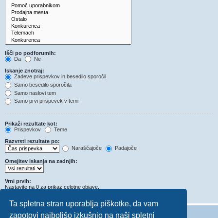
Išči po podforumih:
Da
Ne
Iskanje znotraj:
Zadeve prispevkov in besedilo sporočil
Samo besedilo sporočila
Samo naslovi tem
Samo prvi prispevek v temi
Prikaži rezultate kot:
Prispevkov
Teme
Razvrsti rezultate po:
Naraščajoče
Padajoče
Omejitev iskanja na zadnjih:
Vrni prvih:
Nastavite na 0 za prikaz celotne objave.
Znakov v prispevkih
Ta spletna stran uporablja piškotke, da vam
zagotovi najboljšo izkušnjo na naši spletni