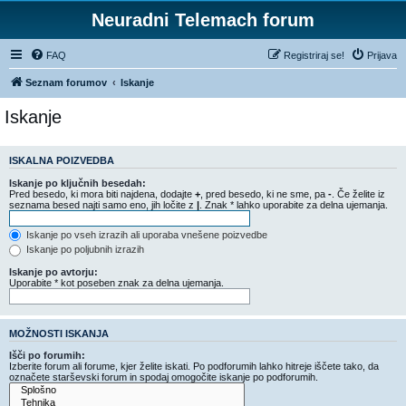
Neuradni Telemach forum
FAQ
Registriraj se!
Prijava
Seznam forumov
Iskanje
Iskanje
ISKALNA POIZVEDBA
Iskanje po ključnih besedah:
Pred besedo, ki mora biti najdena, dodajte
+
, pred besedo, ki ne sme, pa
-
. Če želite iz
seznama besed najti samo eno, jih ločite z
|
. Znak * lahko uporabite za delna ujemanja.
Iskanje po vseh izrazih ali uporaba vnešene poizvedbe
Iskanje po poljubnih izrazih
Iskanje po avtorju:
Uporabite * kot poseben znak za delna ujemanja.
MOŽNOSTI ISKANJA
Išči po forumih:
Izberite forum ali forume, kjer želite iskati. Po podforumih lahko hitreje iščete tako, da
označete starševski forum in spodaj omogočite iskanje po podforumih.