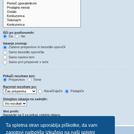
Išči po podforumih:
Da
Ne
Iskanje znotraj:
Zadeve prispevkov in besedilo sporočil
Samo besedilo sporočila
Samo naslovi tem
Samo prvi prispevek v temi
Prikaži rezultate kot:
Prispevkov
Teme
Razvrsti rezultate po:
Naraščajoče
Padajoče
Omejitev iskanja na zadnjih:
Vrni prvih:
Nastavite na 0 za prikaz celotne objave.
Znakov v prispevkih
Ta spletna stran uporablja piškotke, da vam
zagotovi najboljšo izkušnjo na naši spletni