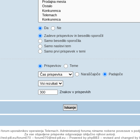
Da
Ne
Zadeve prispevkov in besedilo sporočil
Samo besedilo sporočila
Samo naslovi tem
Samo prvi prispevek v temi
Prispevkov
Teme
Naraščajoče
Padajoče
Znakov v prispevkih
 forum uporabnikov operaterja Telemach. Administratorji foruma nimamo nobene povezave s podj
Za vse objavljene prispevke odgovarjajo izključno njihovi avtorji.
://red-pill.eu/forum070 -- forum070@red-pill.eu -- Powered by phpBB3 -- revised and changed by l