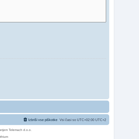
Izbriši vse piškotke
Vsi časi so UTC+02:00 UTC+2
etjem Telemach d.o.o.
ithium