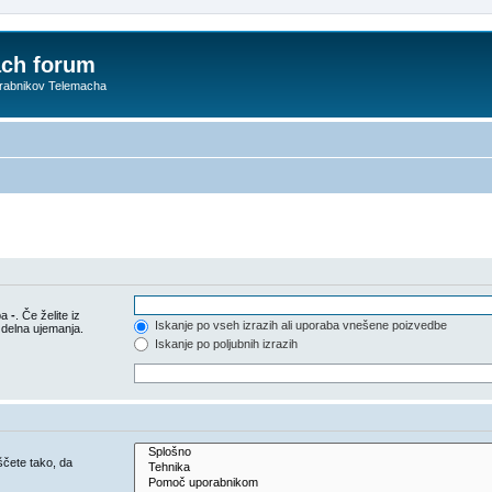
ach forum
orabnikov Telemacha
pa
-
. Če želite iz
Iskanje po vseh izrazih ali uporaba vnešene poizvedbe
 delna ujemanja.
Iskanje po poljubnih izrazih
iščete tako, da