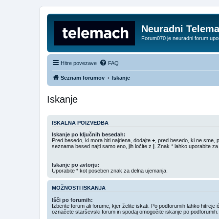
Neuradni Telem
Forum070 je neuradni forum up
Hitre povezave
FAQ
Seznam forumov
Iskanje
Iskanje
ISKALNA POIZVEDBA
Iskanje po ključnih besedah:
Pred besedo, ki mora biti najdena, dodajte
+
, pred besedo, ki ne sme, 
seznama besed najti samo eno, jih ločite z
|
. Znak * lahko uporabite za
Iskanje po avtorju:
Uporabite * kot poseben znak za delna ujemanja.
MOŽNOSTI ISKANJA
Išči po forumih:
Izberite forum ali forume, kjer želite iskati. Po podforumih lahko hitreje 
označete starševski forum in spodaj omogočite iskanje po podforumih.