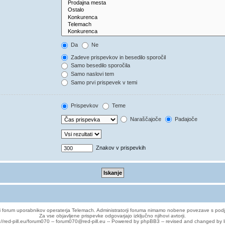
Da
Ne
Zadeve prispevkov in besedilo sporočil
Samo besedilo sporočila
Samo naslovi tem
Samo prvi prispevek v temi
Prispevkov
Teme
Naraščajoče
Padajoče
Znakov v prispevkih
 forum uporabnikov operaterja Telemach. Administratorji foruma nimamo nobene povezave s podj
Za vse objavljene prispevke odgovarjajo izključno njihovi avtorji.
://red-pill.eu/forum070 -- forum070@red-pill.eu -- Powered by phpBB3 -- revised and changed by l