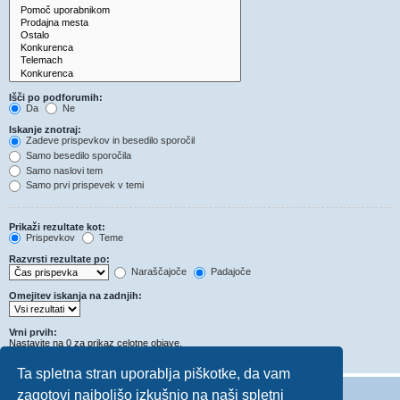
Išči po podforumih:
Da
Ne
Iskanje znotraj:
Zadeve prispevkov in besedilo sporočil
Samo besedilo sporočila
Samo naslovi tem
Samo prvi prispevek v temi
Prikaži rezultate kot:
Prispevkov
Teme
Razvrsti rezultate po:
Naraščajoče
Padajoče
Omejitev iskanja na zadnjih:
Vrni prvih:
Nastavite na 0 za prikaz celotne objave.
Znakov v prispevkih
Ta spletna stran uporablja piškotke, da vam
zagotovi najboljšo izkušnjo na naši spletni