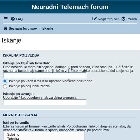
Neuradni Telemach forum
FAQ
Registriraj se!
Prijava
Seznam forumov
Iskanje
Iskanje
ISKALNA POIZVEDBA
Iskanje po ključnih besedah:
Pred besedo, ki mora biti najdena, dodajte
+
, pred besedo, ki ne sme, pa
-
. Če želite iz
seznama besed najti samo eno, jih ločite z
|
. Znak * lahko uporabite za delna ujemanja.
Iskanje po vseh izrazih ali uporaba vnešene poizvedbe
Iskanje po poljubnih izrazih
Iskanje po avtorju:
Uporabite * kot poseben znak za delna ujemanja.
MOŽNOSTI ISKANJA
Išči po forumih:
Izberite forum ali forume, kjer želite iskati. Po podforumih lahko hitreje iščete tako, da
označete starševski forum in spodaj omogočite iskanje po podforumih.