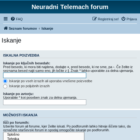
Neuradni Telemach forum
FAQ
Registriraj se!
Prijava
Seznam forumov
Iskanje
Iskanje
ISKALNA POIZVEDBA
Iskanje po ključnih besedah:
Pred besedo, ki mora biti najdena, dodajte
+
, pred besedo, ki ne sme, pa
-
. Če želite iz
seznama besed najti samo eno, jih ločite z
|
. Znak * lahko uporabite za delna ujemanja.
Iskanje po vseh izrazih ali uporaba vnešene poizvedbe
Iskanje po poljubnih izrazih
Iskanje po avtorju:
Uporabite * kot poseben znak za delna ujemanja.
MOŽNOSTI ISKANJA
Išči po forumih:
Izberite forum ali forume, kjer želite iskati. Po podforumih lahko hitreje iščete tako, da
označete starševski forum in spodaj omogočite iskanje po podforumih.