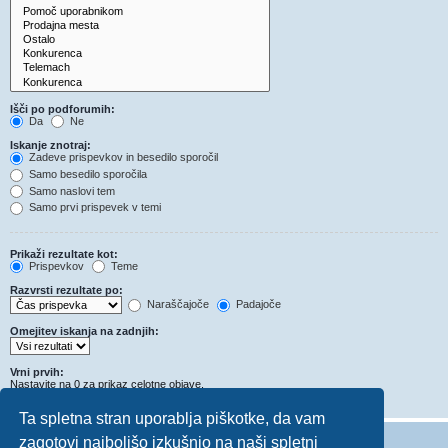
Išči po podforumih:
Da
Ne
Iskanje znotraj:
Zadeve prispevkov in besedilo sporočil
Samo besedilo sporočila
Samo naslovi tem
Samo prvi prispevek v temi
Prikaži rezultate kot:
Prispevkov
Teme
Razvrsti rezultate po:
Naraščajoče
Padajoče
Omejitev iskanja na zadnjih:
Vrni prvih:
Nastavite na 0 za prikaz celotne objave.
Znakov v prispevkih
Ta spletna stran uporablja piškotke, da vam
zagotovi najboljšo izkušnjo na naši spletni