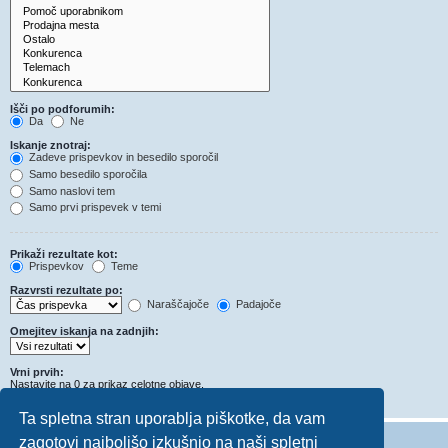
Išči po podforumih:
Da
Ne
Iskanje znotraj:
Zadeve prispevkov in besedilo sporočil
Samo besedilo sporočila
Samo naslovi tem
Samo prvi prispevek v temi
Prikaži rezultate kot:
Prispevkov
Teme
Razvrsti rezultate po:
Naraščajoče
Padajoče
Omejitev iskanja na zadnjih:
Vrni prvih:
Nastavite na 0 za prikaz celotne objave.
Znakov v prispevkih
Ta spletna stran uporablja piškotke, da vam
zagotovi najboljšo izkušnjo na naši spletni