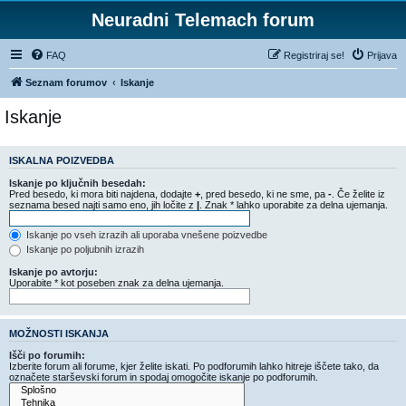
Neuradni Telemach forum
FAQ
Registriraj se!
Prijava
Seznam forumov
Iskanje
Iskanje
ISKALNA POIZVEDBA
Iskanje po ključnih besedah:
Pred besedo, ki mora biti najdena, dodajte
+
, pred besedo, ki ne sme, pa
-
. Če želite iz
seznama besed najti samo eno, jih ločite z
|
. Znak * lahko uporabite za delna ujemanja.
Iskanje po vseh izrazih ali uporaba vnešene poizvedbe
Iskanje po poljubnih izrazih
Iskanje po avtorju:
Uporabite * kot poseben znak za delna ujemanja.
MOŽNOSTI ISKANJA
Išči po forumih:
Izberite forum ali forume, kjer želite iskati. Po podforumih lahko hitreje iščete tako, da
označete starševski forum in spodaj omogočite iskanje po podforumih.