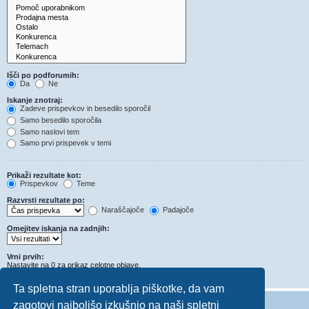
Išči po podforumih:
Da
Ne
Iskanje znotraj:
Zadeve prispevkov in besedilo sporočil
Samo besedilo sporočila
Samo naslovi tem
Samo prvi prispevek v temi
Prikaži rezultate kot:
Prispevkov
Teme
Razvrsti rezultate po:
Naraščajoče
Padajoče
Omejitev iskanja na zadnjih:
Vrni prvih:
Nastavite na 0 za prikaz celotne objave.
Znakov v prispevkih
Ta spletna stran uporablja piškotke, da vam
zagotovi najboljšo izkušnjo na naši spletni