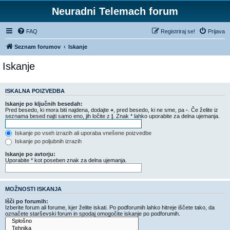
Neuradni Telemach forum
FAQ
Registriraj se!
Prijava
Seznam forumov
Iskanje
Iskanje
ISKALNA POIZVEDBA
Iskanje po ključnih besedah:
Pred besedo, ki mora biti najdena, dodajte
+
, pred besedo, ki ne sme, pa
-
. Če želite iz
seznama besed najti samo eno, jih ločite z
|
. Znak * lahko uporabite za delna ujemanja.
Iskanje po vseh izrazih ali uporaba vnešene poizvedbe
Iskanje po poljubnih izrazih
Iskanje po avtorju:
Uporabite * kot poseben znak za delna ujemanja.
MOŽNOSTI ISKANJA
Išči po forumih:
Izberite forum ali forume, kjer želite iskati. Po podforumih lahko hitreje iščete tako, da
označete starševski forum in spodaj omogočite iskanje po podforumih.