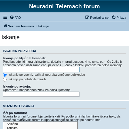
Neuradni Telemach forum
FAQ
Registriraj se!
Prijava
Seznam forumov
Iskanje
Iskanje
ISKALNA POIZVEDBA
Iskanje po ključnih besedah:
Pred besedo, ki mora biti najdena, dodajte
+
, pred besedo, ki ne sme, pa
-
. Če želite iz
seznama besed najti samo eno, jih ločite z
|
. Znak * lahko uporabite za delna ujemanja.
Iskanje po vseh izrazih ali uporaba vnešene poizvedbe
Iskanje po poljubnih izrazih
Iskanje po avtorju:
Uporabite * kot poseben znak za delna ujemanja.
MOŽNOSTI ISKANJA
Išči po forumih:
Izberite forum ali forume, kjer želite iskati. Po podforumih lahko hitreje iščete tako, da
označete starševski forum in spodaj omogočite iskanje po podforumih.