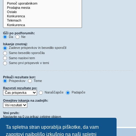
Išči po podforumih:
Da
Ne
Iskanje znotraj:
Zadeve prispevkov in besedilo sporočil
Samo besedilo sporočila
Samo naslovi tem
Samo prvi prispevek v temi
Prikaži rezultate kot:
Prispevkov
Teme
Razvrsti rezultate po:
Naraščajoče
Padajoče
Omejitev iskanja na zadnjih:
Vrni prvih:
Nastavite na 0 za prikaz celotne objave.
Znakov v prispevkih
Ta spletna stran uporablja piškotke, da vam
zagotovi najboljšo izkušnjo na naši spletni