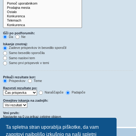
Išči po podforumih:
Da
Ne
Iskanje znotraj:
Zadeve prispevkov in besedilo sporočil
Samo besedilo sporočila
Samo naslovi tem
Samo prvi prispevek v temi
Prikaži rezultate kot:
Prispevkov
Teme
Razvrsti rezultate po:
Naraščajoče
Padajoče
Omejitev iskanja na zadnjih:
Vrni prvih:
Nastavite na 0 za prikaz celotne objave.
Znakov v prispevkih
Ta spletna stran uporablja piškotke, da vam
zagotovi najboljšo izkušnjo na naši spletni