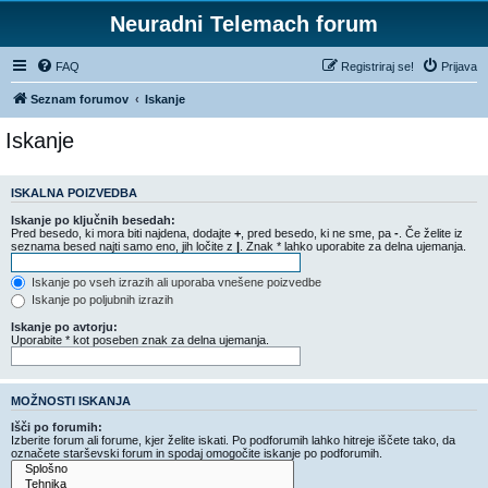
Neuradni Telemach forum
FAQ
Registriraj se!
Prijava
Seznam forumov
Iskanje
Iskanje
ISKALNA POIZVEDBA
Iskanje po ključnih besedah:
Pred besedo, ki mora biti najdena, dodajte
+
, pred besedo, ki ne sme, pa
-
. Če želite iz
seznama besed najti samo eno, jih ločite z
|
. Znak * lahko uporabite za delna ujemanja.
Iskanje po vseh izrazih ali uporaba vnešene poizvedbe
Iskanje po poljubnih izrazih
Iskanje po avtorju:
Uporabite * kot poseben znak za delna ujemanja.
MOŽNOSTI ISKANJA
Išči po forumih:
Izberite forum ali forume, kjer želite iskati. Po podforumih lahko hitreje iščete tako, da
označete starševski forum in spodaj omogočite iskanje po podforumih.