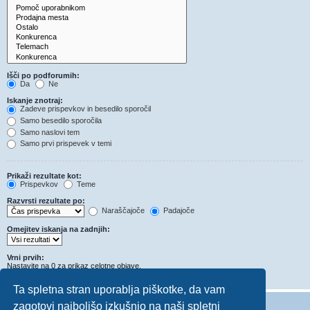
Išči po podforumih:
Da
Ne
Iskanje znotraj:
Zadeve prispevkov in besedilo sporočil
Samo besedilo sporočila
Samo naslovi tem
Samo prvi prispevek v temi
Prikaži rezultate kot:
Prispevkov
Teme
Razvrsti rezultate po:
Naraščajoče
Padajoče
Omejitev iskanja na zadnjih:
Vrni prvih:
Nastavite na 0 za prikaz celotne objave.
Znakov v prispevkih
Ta spletna stran uporablja piškotke, da vam
zagotovi najboljšo izkušnjo na naši spletni