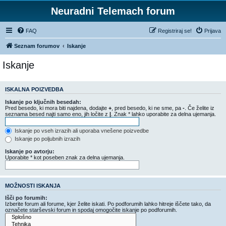
Neuradni Telemach forum
FAQ
Registriraj se!
Prijava
Seznam forumov
Iskanje
Iskanje
ISKALNA POIZVEDBA
Iskanje po ključnih besedah:
Pred besedo, ki mora biti najdena, dodajte
+
, pred besedo, ki ne sme, pa
-
. Če želite iz
seznama besed najti samo eno, jih ločite z
|
. Znak * lahko uporabite za delna ujemanja.
Iskanje po vseh izrazih ali uporaba vnešene poizvedbe
Iskanje po poljubnih izrazih
Iskanje po avtorju:
Uporabite * kot poseben znak za delna ujemanja.
MOŽNOSTI ISKANJA
Išči po forumih:
Izberite forum ali forume, kjer želite iskati. Po podforumih lahko hitreje iščete tako, da
označete starševski forum in spodaj omogočite iskanje po podforumih.