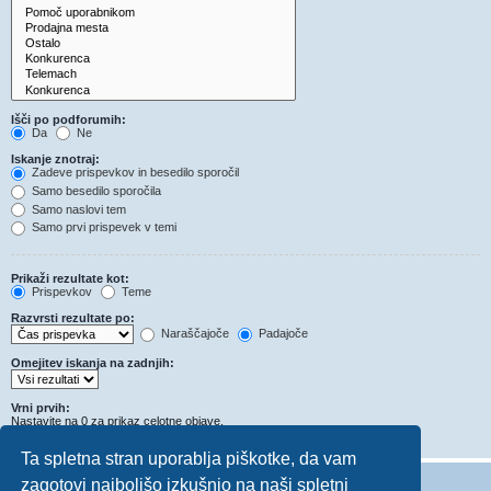
Išči po podforumih:
Da
Ne
Iskanje znotraj:
Zadeve prispevkov in besedilo sporočil
Samo besedilo sporočila
Samo naslovi tem
Samo prvi prispevek v temi
Prikaži rezultate kot:
Prispevkov
Teme
Razvrsti rezultate po:
Naraščajoče
Padajoče
Omejitev iskanja na zadnjih:
Vrni prvih:
Nastavite na 0 za prikaz celotne objave.
Znakov v prispevkih
Ta spletna stran uporablja piškotke, da vam
zagotovi najboljšo izkušnjo na naši spletni