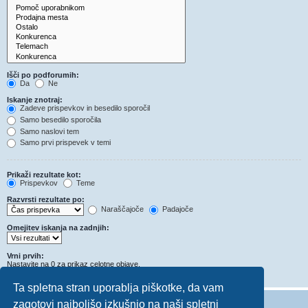
Išči po podforumih:
Da
Ne
Iskanje znotraj:
Zadeve prispevkov in besedilo sporočil
Samo besedilo sporočila
Samo naslovi tem
Samo prvi prispevek v temi
Prikaži rezultate kot:
Prispevkov
Teme
Razvrsti rezultate po:
Naraščajoče
Padajoče
Omejitev iskanja na zadnjih:
Vrni prvih:
Nastavite na 0 za prikaz celotne objave.
Znakov v prispevkih
Ta spletna stran uporablja piškotke, da vam
zagotovi najboljšo izkušnjo na naši spletni