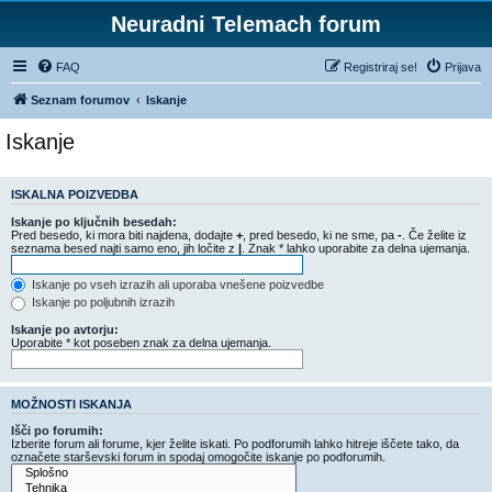
Neuradni Telemach forum
FAQ
Registriraj se!
Prijava
Seznam forumov
Iskanje
Iskanje
ISKALNA POIZVEDBA
Iskanje po ključnih besedah:
Pred besedo, ki mora biti najdena, dodajte
+
, pred besedo, ki ne sme, pa
-
. Če želite iz
seznama besed najti samo eno, jih ločite z
|
. Znak * lahko uporabite za delna ujemanja.
Iskanje po vseh izrazih ali uporaba vnešene poizvedbe
Iskanje po poljubnih izrazih
Iskanje po avtorju:
Uporabite * kot poseben znak za delna ujemanja.
MOŽNOSTI ISKANJA
Išči po forumih:
Izberite forum ali forume, kjer želite iskati. Po podforumih lahko hitreje iščete tako, da
označete starševski forum in spodaj omogočite iskanje po podforumih.