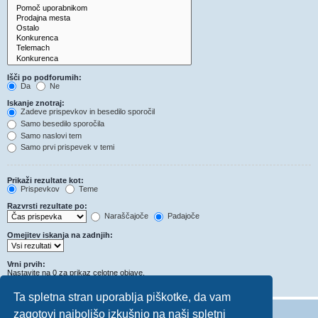
Išči po podforumih:
Da
Ne
Iskanje znotraj:
Zadeve prispevkov in besedilo sporočil
Samo besedilo sporočila
Samo naslovi tem
Samo prvi prispevek v temi
Prikaži rezultate kot:
Prispevkov
Teme
Razvrsti rezultate po:
Naraščajoče
Padajoče
Omejitev iskanja na zadnjih:
Vrni prvih:
Nastavite na 0 za prikaz celotne objave.
Znakov v prispevkih
Ta spletna stran uporablja piškotke, da vam
zagotovi najboljšo izkušnjo na naši spletni