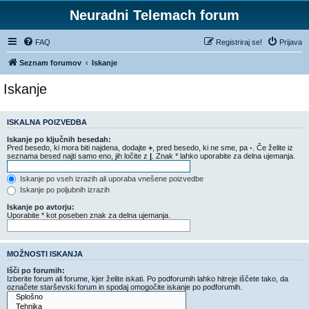
Neuradni Telemach forum
FAQ
Registriraj se!
Prijava
Seznam forumov
Iskanje
Iskanje
ISKALNA POIZVEDBA
Iskanje po ključnih besedah:
Pred besedo, ki mora biti najdena, dodajte
+
, pred besedo, ki ne sme, pa
-
. Če želite iz
seznama besed najti samo eno, jih ločite z
|
. Znak * lahko uporabite za delna ujemanja.
Iskanje po vseh izrazih ali uporaba vnešene poizvedbe
Iskanje po poljubnih izrazih
Iskanje po avtorju:
Uporabite * kot poseben znak za delna ujemanja.
MOŽNOSTI ISKANJA
Išči po forumih:
Izberite forum ali forume, kjer želite iskati. Po podforumih lahko hitreje iščete tako, da
označete starševski forum in spodaj omogočite iskanje po podforumih.