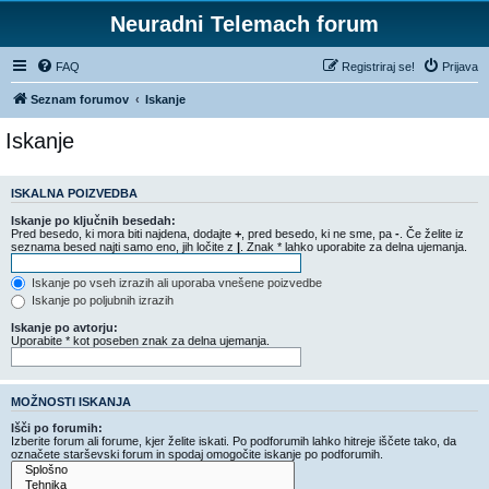
Neuradni Telemach forum
FAQ
Registriraj se!
Prijava
Seznam forumov
Iskanje
Iskanje
ISKALNA POIZVEDBA
Iskanje po ključnih besedah:
Pred besedo, ki mora biti najdena, dodajte
+
, pred besedo, ki ne sme, pa
-
. Če želite iz
seznama besed najti samo eno, jih ločite z
|
. Znak * lahko uporabite za delna ujemanja.
Iskanje po vseh izrazih ali uporaba vnešene poizvedbe
Iskanje po poljubnih izrazih
Iskanje po avtorju:
Uporabite * kot poseben znak za delna ujemanja.
MOŽNOSTI ISKANJA
Išči po forumih:
Izberite forum ali forume, kjer želite iskati. Po podforumih lahko hitreje iščete tako, da
označete starševski forum in spodaj omogočite iskanje po podforumih.