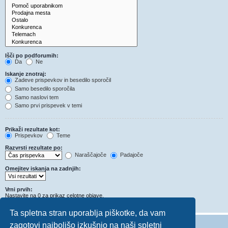
Išči po podforumih:
Da
Ne
Iskanje znotraj:
Zadeve prispevkov in besedilo sporočil
Samo besedilo sporočila
Samo naslovi tem
Samo prvi prispevek v temi
Prikaži rezultate kot:
Prispevkov
Teme
Razvrsti rezultate po:
Naraščajoče
Padajoče
Omejitev iskanja na zadnjih:
Vrni prvih:
Nastavite na 0 za prikaz celotne objave.
Znakov v prispevkih
Ta spletna stran uporablja piškotke, da vam
zagotovi najboljšo izkušnjo na naši spletni