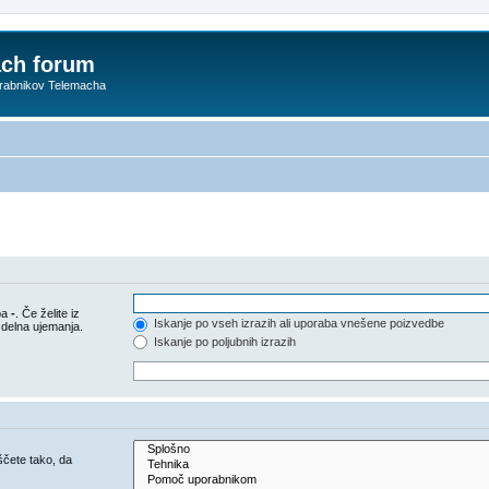
ach forum
orabnikov Telemacha
pa
-
. Če želite iz
Iskanje po vseh izrazih ali uporaba vnešene poizvedbe
 delna ujemanja.
Iskanje po poljubnih izrazih
iščete tako, da