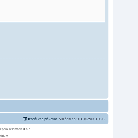
Izbriši vse piškotke
Vsi časi so UTC+02:00 UTC+2
etjem Telemach d.o.o.
ithium