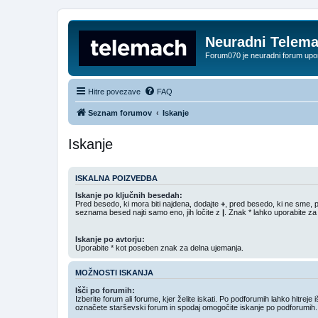
Neuradni Telem
Forum070 je neuradni forum up
Hitre povezave
FAQ
Seznam forumov
Iskanje
Iskanje
ISKALNA POIZVEDBA
Iskanje po ključnih besedah:
Pred besedo, ki mora biti najdena, dodajte
+
, pred besedo, ki ne sme, 
seznama besed najti samo eno, jih ločite z
|
. Znak * lahko uporabite za
Iskanje po avtorju:
Uporabite * kot poseben znak za delna ujemanja.
MOŽNOSTI ISKANJA
Išči po forumih:
Izberite forum ali forume, kjer želite iskati. Po podforumih lahko hitreje 
označete starševski forum in spodaj omogočite iskanje po podforumih.