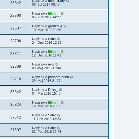
Napisal/-a
conspiracy
23342
06. Jul 2017 09:48
Napisal/-a
lithium
22790
05. Jun 2017 14:27
Napisal/-a
gorazd64
29537
10. Mar 2017 10:39
Napisal/-a
Safre
28796
24. Dec 2016 12:17
Napisal/-a
lithium
28311
12. Dec 2016 11:41
Napisal/-a
avgi
32388
09. Avg 2016 12:40
Napisal/-a
podpora eriku
32718
29. Maj 2016 21:17
Napisal/-a
Deky_
35342
04. Maj 2016 15:48
Napisal/-a
lithium
36324
12. Mar 2016 20:55
Napisal/-a
Safre
37642
11. Feb 2016 13:23
Napisal/-a
Safre
37697
02. Feb 2016 12:46