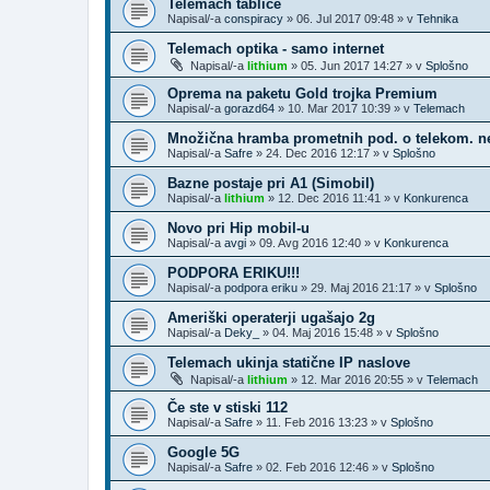
Telemach tablice
Napisal/-a
conspiracy
»
06. Jul 2017 09:48
» v
Tehnika
Telemach optika - samo internet
Napisal/-a
lithium
»
05. Jun 2017 14:27
» v
Splošno
Oprema na paketu Gold trojka Premium
Napisal/-a
gorazd64
»
10. Mar 2017 10:39
» v
Telemach
Množična hramba prometnih pod. o telekom. n
Napisal/-a
Safre
»
24. Dec 2016 12:17
» v
Splošno
Bazne postaje pri A1 (Simobil)
Napisal/-a
lithium
»
12. Dec 2016 11:41
» v
Konkurenca
Novo pri Hip mobil-u
Napisal/-a
avgi
»
09. Avg 2016 12:40
» v
Konkurenca
PODPORA ERIKU!!!
Napisal/-a
podpora eriku
»
29. Maj 2016 21:17
» v
Splošno
Ameriški operaterji ugašajo 2g
Napisal/-a
Deky_
»
04. Maj 2016 15:48
» v
Splošno
Telemach ukinja statične IP naslove
Napisal/-a
lithium
»
12. Mar 2016 20:55
» v
Telemach
Če ste v stiski 112
Napisal/-a
Safre
»
11. Feb 2016 13:23
» v
Splošno
Google 5G
Napisal/-a
Safre
»
02. Feb 2016 12:46
» v
Splošno