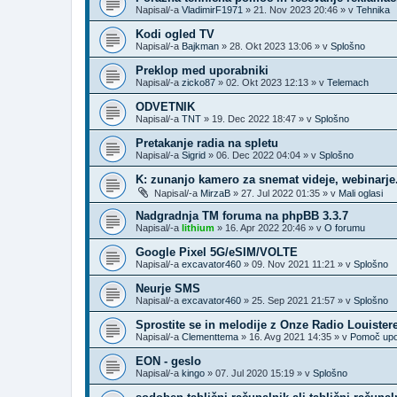
Napisal/-a
VladimirF1971
»
21. Nov 2023 20:46
» v
Tehnika
Kodi ogled TV
Napisal/-a
Bajkman
»
28. Okt 2023 13:06
» v
Splošno
Preklop med uporabniki
Napisal/-a
zicko87
»
02. Okt 2023 12:13
» v
Telemach
ODVETNIK
Napisal/-a
TNT
»
19. Dec 2022 18:47
» v
Splošno
Pretakanje radia na spletu
Napisal/-a
Sigrid
»
06. Dec 2022 04:04
» v
Splošno
K: zunanjo kamero za snemat videje, webinarje..
Napisal/-a
MirzaB
»
27. Jul 2022 01:35
» v
Mali oglasi
Nadgradnja TM foruma na phpBB 3.3.7
Napisal/-a
lithium
»
16. Apr 2022 20:46
» v
O forumu
Google Pixel 5G/eSIM/VOLTE
Napisal/-a
excavator460
»
09. Nov 2021 11:21
» v
Splošno
Neurje SMS
Napisal/-a
excavator460
»
25. Sep 2021 21:57
» v
Splošno
Sprostite se in melodije z Onze Radio Louister
Napisal/-a
Clementtema
»
16. Avg 2021 14:35
» v
Pomoč upo
EON - geslo
Napisal/-a
kingo
»
07. Jul 2020 15:19
» v
Splošno