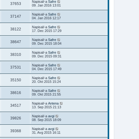
Napisal/-a
Safre
37653
09. Jan 2016 13:01
Napisal/-a
Safre
37147
04. Jan 2016 12:17
Napisal/-a
Safre
38122
17. Dec 2015 17:29
Napisal/-a
Safre
38647
09. Dec 2015 18:04
Napisal/-a
Safre
38310
09. Dec 2015 09:31
Napisal/-a
Safre
37531
04. Dec 2015 17:49
Napisal/-a
Safre
35150
20. Okt 2015 15:24
Napisal/-a
Safre
38616
09. Okt 2015 21:55
Napisal/-a
Antena
34517
13. Sep 2015 21:13
Napisal/-a
avgi
39826
08. Sep 2015 18:09
Napisal/-a
avgi
39368
31. Avg 2015 16:11