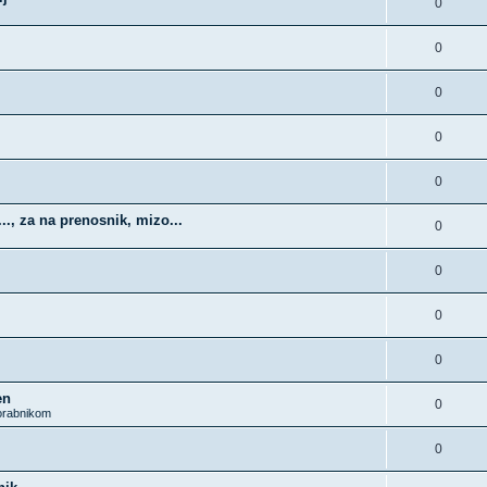
0
0
0
0
0
., za na prenosnik, mizo...
0
0
0
0
en
0
rabnikom
0