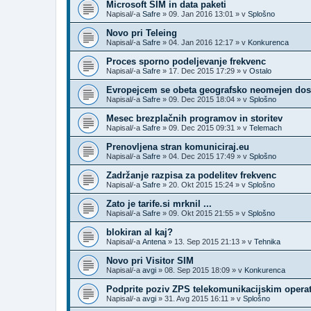
Microsoft SIM in data paketi
Napisal/-a
Safre
»
09. Jan 2016 13:01
» v
Splošno
Novo pri Teleing
Napisal/-a
Safre
»
04. Jan 2016 12:17
» v
Konkurenca
Proces sporno podeljevanje frekvenc
Napisal/-a
Safre
»
17. Dec 2015 17:29
» v
Ostalo
Evropejcem se obeta geografsko neomejen dost
Napisal/-a
Safre
»
09. Dec 2015 18:04
» v
Splošno
Mesec brezplačnih programov in storitev
Napisal/-a
Safre
»
09. Dec 2015 09:31
» v
Telemach
Prenovljena stran komuniciraj.eu
Napisal/-a
Safre
»
04. Dec 2015 17:49
» v
Splošno
Zadržanje razpisa za podelitev frekvenc
Napisal/-a
Safre
»
20. Okt 2015 15:24
» v
Splošno
Zato je tarife.si mrknil ...
Napisal/-a
Safre
»
09. Okt 2015 21:55
» v
Splošno
blokiran al kaj?
Napisal/-a
Antena
»
13. Sep 2015 21:13
» v
Tehnika
Novo pri Visitor SIM
Napisal/-a
avgi
»
08. Sep 2015 18:09
» v
Konkurenca
Podprite poziv ZPS telekomunikacijskim opera
Napisal/-a
avgi
»
31. Avg 2015 16:11
» v
Splošno