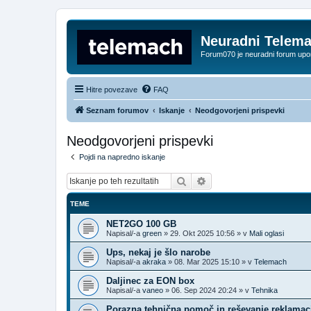
Neuradni Telem
Forum070 je neuradni forum up
Hitre povezave
FAQ
Seznam forumov
Iskanje
Neodgovorjeni prispevki
Neodgovorjeni prispevki
Pojdi na napredno iskanje
Iskanje
Napredno iskanje
TEME
NET2GO 100 GB
Napisal/-a
green
»
29. Okt 2025 10:56
» v
Mali oglasi
Ups, nekaj je šlo narobe
Napisal/-a
akraka
»
08. Mar 2025 15:10
» v
Telemach
Daljinec za EON box
Napisal/-a
vaneo
»
06. Sep 2024 20:24
» v
Tehnika
Porazna tehnična pomoč in reševanje reklamac