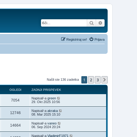
Iskanje
Napredno iskanje
Registriraj se!
Prijava
1
2
3
Naslednja
Našli ste 136 zadetka
OGLEDI
ZADNJI PRISPEVEK
Napisal/-a
green
7054
29. Okt 2025 10:56
Napisal/-a
akraka
12746
08. Mar 2025 15:10
Napisal/-a
vaneo
14664
06. Sep 2024 20:24
Napisal/-a
VladimirF1971