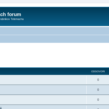
ach forum
orabnikov Telemacha
ODGOVORI
0
0
0
ij