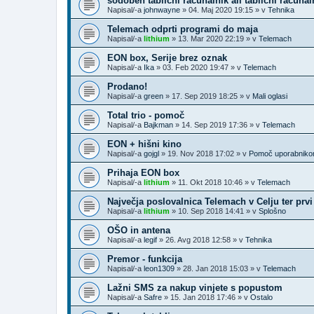
sodoben tablični računalnik ali tablični računal
Napisal/-a
johnwayne
»
04. Maj 2020 19:15
» v
Tehnika
Telemach odprti programi do maja
Napisal/-a
lithium
»
13. Mar 2020 22:19
» v
Telemach
EON box, Serije brez oznak
Napisal/-a
Ika
»
03. Feb 2020 19:47
» v
Telemach
Prodano!
Napisal/-a
green
»
17. Sep 2019 18:25
» v
Mali oglasi
Total trio - pomoč
Napisal/-a
Bajkman
»
14. Sep 2019 17:36
» v
Telemach
EON + hišni kino
Napisal/-a
gojgl
»
19. Nov 2018 17:02
» v
Pomoč uporabnik
Prihaja EON box
Napisal/-a
lithium
»
11. Okt 2018 10:46
» v
Telemach
Največja poslovalnica Telemach v Celju ter prv
Napisal/-a
lithium
»
10. Sep 2018 14:41
» v
Splošno
OŠO in antena
Napisal/-a
legif
»
26. Avg 2018 12:58
» v
Tehnika
Premor - funkcija
Napisal/-a
leon1309
»
28. Jan 2018 15:03
» v
Telemach
Lažni SMS za nakup vinjete s popustom
Napisal/-a
Safre
»
15. Jan 2018 17:46
» v
Ostalo