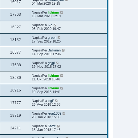
16017
04. Maj 2020 19:15
Napisal/-a
lithium
17863
13. Mar 2020 22:19
Napisal/-a
Ika
16327
03. Feb 2020 19:47
Napisal/-a
green
18132
17. Sep 2019 18:25
Napisal/-a
Bajkman
16577
14. Sep 2019 17:36
Napisal/-a
gojgl
17688
19. Nov 2018 17:02
Napisal/-a
lithium
18536
11. Okt 2018 10:46
Napisal/-a
lithium
16916
10. Sep 2018 14:41
Napisal/-a
legif
17777
26. Avg 2018 12:58
Napisal/-a
leon1309
19319
28. Jan 2018 15:03
Napisal/-a
Safre
24211
15. Jan 2018 17:46