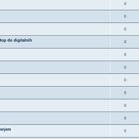
0
0
0
op do digitalnih
0
0
0
0
0
0
0
terjem
0