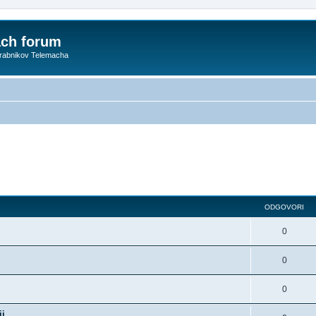
ach forum
orabnikov Telemacha
ODGOVORI
0
0
0
ij