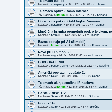
Telemach tablice
Napisal/-a
conspiracy
»
06. Jul 2017 09:48
» v
Tehnika
Telemach optika - samo internet
Napisal/-a
lithium
»
05. Jun 2017 14:27
» v
Splošno
Oprema na paketu Gold trojka Premium
Napisal/-a
gorazd64
»
10. Mar 2017 10:39
» v
Telemach
Množična hramba prometnih pod. o telekom. n
Napisal/-a
Safre
»
24. Dec 2016 12:17
» v
Splošno
Bazne postaje pri A1 (Simobil)
Napisal/-a
lithium
»
12. Dec 2016 11:41
» v
Konkurenca
Novo pri Hip mobil-u
Napisal/-a
avgi
»
09. Avg 2016 12:40
» v
Konkurenca
PODPORA ERIKU!!!
Napisal/-a
podpora eriku
»
29. Maj 2016 21:17
» v
Splošno
Ameriški operaterji ugašajo 2g
Napisal/-a
Deky_
»
04. Maj 2016 15:48
» v
Splošno
Telemach ukinja statične IP naslove
Napisal/-a
lithium
»
12. Mar 2016 20:55
» v
Telemach
Če ste v stiski 112
Napisal/-a
Safre
»
11. Feb 2016 13:23
» v
Splošno
Google 5G
Napisal/-a
Safre
»
02. Feb 2016 12:46
» v
Splošno