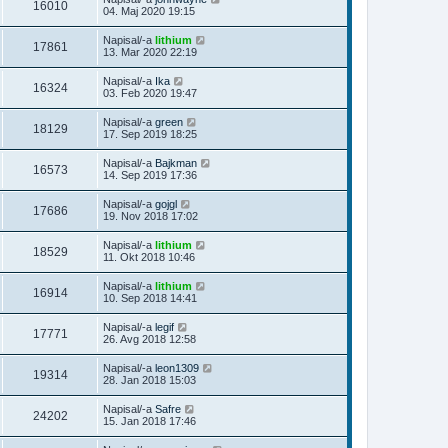
16010
04. Maj 2020 19:15
Napisal/-a
lithium
17861
13. Mar 2020 22:19
Napisal/-a
Ika
16324
03. Feb 2020 19:47
Napisal/-a
green
18129
17. Sep 2019 18:25
Napisal/-a
Bajkman
16573
14. Sep 2019 17:36
Napisal/-a
gojgl
17686
19. Nov 2018 17:02
Napisal/-a
lithium
18529
11. Okt 2018 10:46
Napisal/-a
lithium
16914
10. Sep 2018 14:41
Napisal/-a
legif
17771
26. Avg 2018 12:58
Napisal/-a
leon1309
19314
28. Jan 2018 15:03
Napisal/-a
Safre
24202
15. Jan 2018 17:46