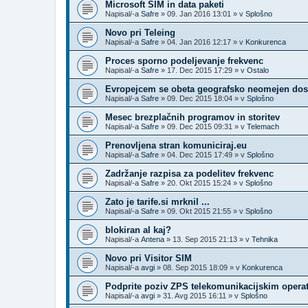
Microsoft SIM in data paketi
Napisal/-a
Safre
»
09. Jan 2016 13:01
» v
Splošno
Novo pri Teleing
Napisal/-a
Safre
»
04. Jan 2016 12:17
» v
Konkurenca
Proces sporno podeljevanje frekvenc
Napisal/-a
Safre
»
17. Dec 2015 17:29
» v
Ostalo
Evropejcem se obeta geografsko neomejen dost
Napisal/-a
Safre
»
09. Dec 2015 18:04
» v
Splošno
Mesec brezplačnih programov in storitev
Napisal/-a
Safre
»
09. Dec 2015 09:31
» v
Telemach
Prenovljena stran komuniciraj.eu
Napisal/-a
Safre
»
04. Dec 2015 17:49
» v
Splošno
Zadržanje razpisa za podelitev frekvenc
Napisal/-a
Safre
»
20. Okt 2015 15:24
» v
Splošno
Zato je tarife.si mrknil ...
Napisal/-a
Safre
»
09. Okt 2015 21:55
» v
Splošno
blokiran al kaj?
Napisal/-a
Antena
»
13. Sep 2015 21:13
» v
Tehnika
Novo pri Visitor SIM
Napisal/-a
avgi
»
08. Sep 2015 18:09
» v
Konkurenca
Podprite poziv ZPS telekomunikacijskim opera
Napisal/-a
avgi
»
31. Avg 2015 16:11
» v
Splošno