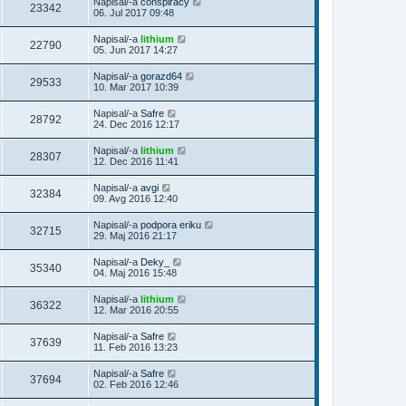
Napisal/-a
conspiracy
23342
06. Jul 2017 09:48
Napisal/-a
lithium
22790
05. Jun 2017 14:27
Napisal/-a
gorazd64
29533
10. Mar 2017 10:39
Napisal/-a
Safre
28792
24. Dec 2016 12:17
Napisal/-a
lithium
28307
12. Dec 2016 11:41
Napisal/-a
avgi
32384
09. Avg 2016 12:40
Napisal/-a
podpora eriku
32715
29. Maj 2016 21:17
Napisal/-a
Deky_
35340
04. Maj 2016 15:48
Napisal/-a
lithium
36322
12. Mar 2016 20:55
Napisal/-a
Safre
37639
11. Feb 2016 13:23
Napisal/-a
Safre
37694
02. Feb 2016 12:46