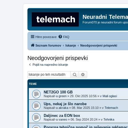
Neuradni Telem
Forum070 je neuradni forum up
Hitre povezave
FAQ
Seznam forumov
Iskanje
Neodgovorjeni prispevki
Neodgovorjeni prispevki
Pojdi na napredno iskanje
Iskanje
Napredno iskanje
TEME
NET2GO 100 GB
Napisal/-a
green
»
29. Okt 2025 10:56
» v
Mali oglasi
Ups, nekaj je šlo narobe
Napisal/-a
akraka
»
08. Mar 2025 15:10
» v
Telemach
Daljinec za EON box
Napisal/-a
vaneo
»
06. Sep 2024 20:24
» v
Tehnika
Porazna tehnična pomoč in reševanje reklamac