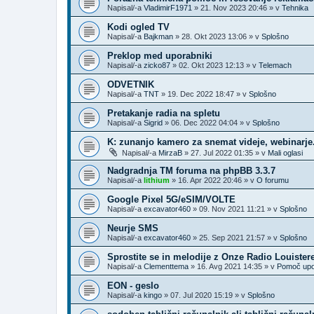
Napisal/-a
VladimirF1971
»
21. Nov 2023 20:46
» v
Tehnika
Kodi ogled TV
Napisal/-a
Bajkman
»
28. Okt 2023 13:06
» v
Splošno
Preklop med uporabniki
Napisal/-a
zicko87
»
02. Okt 2023 12:13
» v
Telemach
ODVETNIK
Napisal/-a
TNT
»
19. Dec 2022 18:47
» v
Splošno
Pretakanje radia na spletu
Napisal/-a
Sigrid
»
06. Dec 2022 04:04
» v
Splošno
K: zunanjo kamero za snemat videje, webinarje..
Napisal/-a
MirzaB
»
27. Jul 2022 01:35
» v
Mali oglasi
Nadgradnja TM foruma na phpBB 3.3.7
Napisal/-a
lithium
»
16. Apr 2022 20:46
» v
O forumu
Google Pixel 5G/eSIM/VOLTE
Napisal/-a
excavator460
»
09. Nov 2021 11:21
» v
Splošno
Neurje SMS
Napisal/-a
excavator460
»
25. Sep 2021 21:57
» v
Splošno
Sprostite se in melodije z Onze Radio Louister
Napisal/-a
Clementtema
»
16. Avg 2021 14:35
» v
Pomoč upo
EON - geslo
Napisal/-a
kingo
»
07. Jul 2020 15:19
» v
Splošno