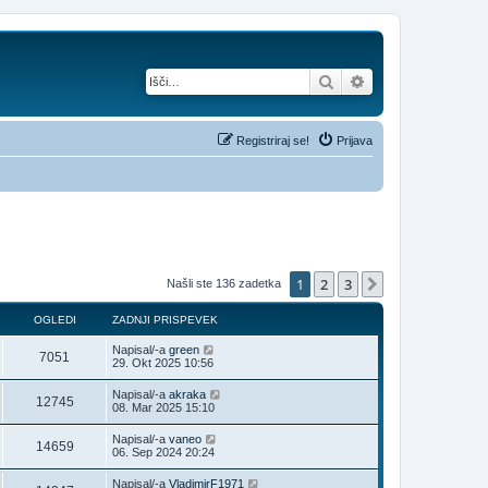
Iskanje
Napredno iskanje
Registriraj se!
Prijava
1
2
3
Naslednja
Našli ste 136 zadetka
OGLEDI
ZADNJI PRISPEVEK
Napisal/-a
green
7051
29. Okt 2025 10:56
Napisal/-a
akraka
12745
08. Mar 2025 15:10
Napisal/-a
vaneo
14659
06. Sep 2024 20:24
Napisal/-a
VladimirF1971