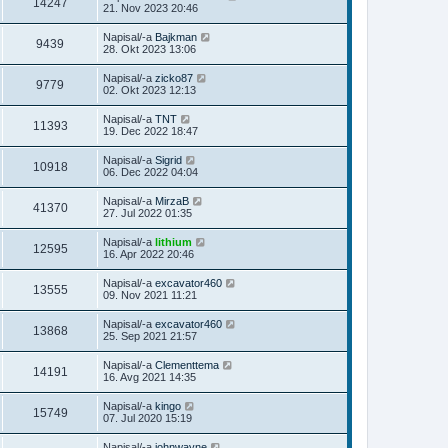
14247
21. Nov 2023 20:46
Napisal/-a
Bajkman
9439
28. Okt 2023 13:06
Napisal/-a
zicko87
9779
02. Okt 2023 12:13
Napisal/-a
TNT
11393
19. Dec 2022 18:47
Napisal/-a
Sigrid
10918
06. Dec 2022 04:04
Napisal/-a
MirzaB
41370
27. Jul 2022 01:35
Napisal/-a
lithium
12595
16. Apr 2022 20:46
Napisal/-a
excavator460
13555
09. Nov 2021 11:21
Napisal/-a
excavator460
13868
25. Sep 2021 21:57
Napisal/-a
Clementtema
14191
16. Avg 2021 14:35
Napisal/-a
kingo
15749
07. Jul 2020 15:19
Napisal/-a
johnwayne