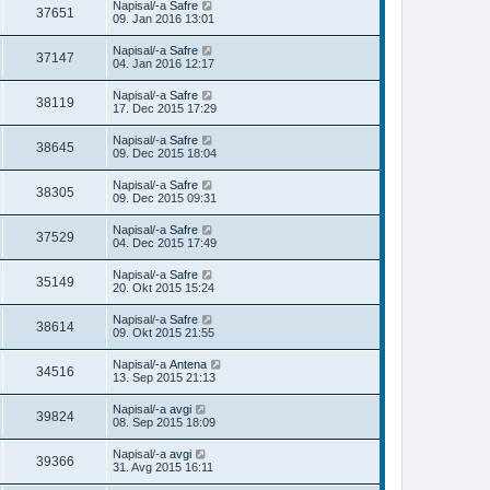
Napisal/-a
Safre
37651
09. Jan 2016 13:01
Napisal/-a
Safre
37147
04. Jan 2016 12:17
Napisal/-a
Safre
38119
17. Dec 2015 17:29
Napisal/-a
Safre
38645
09. Dec 2015 18:04
Napisal/-a
Safre
38305
09. Dec 2015 09:31
Napisal/-a
Safre
37529
04. Dec 2015 17:49
Napisal/-a
Safre
35149
20. Okt 2015 15:24
Napisal/-a
Safre
38614
09. Okt 2015 21:55
Napisal/-a
Antena
34516
13. Sep 2015 21:13
Napisal/-a
avgi
39824
08. Sep 2015 18:09
Napisal/-a
avgi
39366
31. Avg 2015 16:11