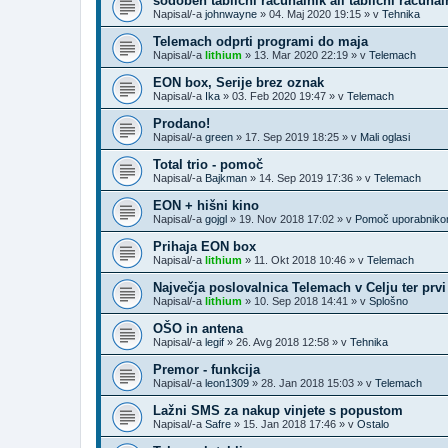
sodoben tablični računalnik ali tablični računal
Napisal/-a
johnwayne
»
04. Maj 2020 19:15
» v
Tehnika
Telemach odprti programi do maja
Napisal/-a
lithium
»
13. Mar 2020 22:19
» v
Telemach
EON box, Serije brez oznak
Napisal/-a
Ika
»
03. Feb 2020 19:47
» v
Telemach
Prodano!
Napisal/-a
green
»
17. Sep 2019 18:25
» v
Mali oglasi
Total trio - pomoč
Napisal/-a
Bajkman
»
14. Sep 2019 17:36
» v
Telemach
EON + hišni kino
Napisal/-a
gojgl
»
19. Nov 2018 17:02
» v
Pomoč uporabnik
Prihaja EON box
Napisal/-a
lithium
»
11. Okt 2018 10:46
» v
Telemach
Največja poslovalnica Telemach v Celju ter prv
Napisal/-a
lithium
»
10. Sep 2018 14:41
» v
Splošno
OŠO in antena
Napisal/-a
legif
»
26. Avg 2018 12:58
» v
Tehnika
Premor - funkcija
Napisal/-a
leon1309
»
28. Jan 2018 15:03
» v
Telemach
Lažni SMS za nakup vinjete s popustom
Napisal/-a
Safre
»
15. Jan 2018 17:46
» v
Ostalo