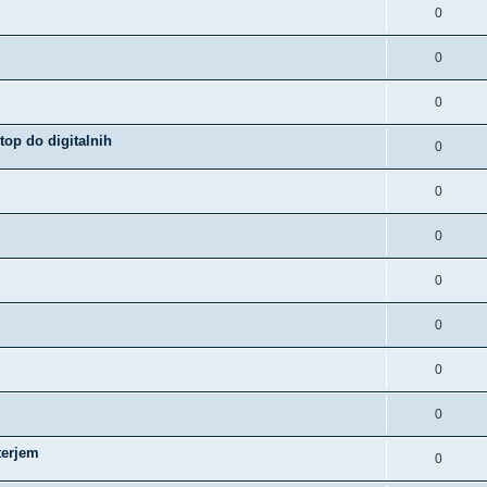
0
0
0
op do digitalnih
0
0
0
0
0
0
0
terjem
0