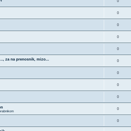
0
0
0
0
0
., za na prenosnik, mizo...
0
0
0
0
en
0
rabnikom
0