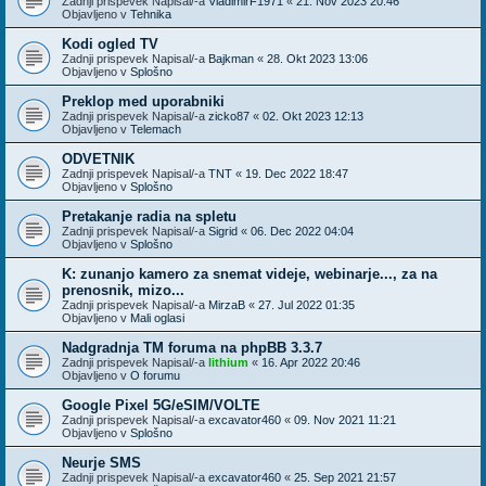
Zadnji prispevek Napisal/-a
VladimirF1971
«
21. Nov 2023 20:46
Objavljeno v
Tehnika
Kodi ogled TV
Zadnji prispevek Napisal/-a
Bajkman
«
28. Okt 2023 13:06
Objavljeno v
Splošno
Preklop med uporabniki
Zadnji prispevek Napisal/-a
zicko87
«
02. Okt 2023 12:13
Objavljeno v
Telemach
ODVETNIK
Zadnji prispevek Napisal/-a
TNT
«
19. Dec 2022 18:47
Objavljeno v
Splošno
Pretakanje radia na spletu
Zadnji prispevek Napisal/-a
Sigrid
«
06. Dec 2022 04:04
Objavljeno v
Splošno
K: zunanjo kamero za snemat videje, webinarje..., za na
prenosnik, mizo...
Zadnji prispevek Napisal/-a
MirzaB
«
27. Jul 2022 01:35
Objavljeno v
Mali oglasi
Nadgradnja TM foruma na phpBB 3.3.7
Zadnji prispevek Napisal/-a
lithium
«
16. Apr 2022 20:46
Objavljeno v
O forumu
Google Pixel 5G/eSIM/VOLTE
Zadnji prispevek Napisal/-a
excavator460
«
09. Nov 2021 11:21
Objavljeno v
Splošno
Neurje SMS
Zadnji prispevek Napisal/-a
excavator460
«
25. Sep 2021 21:57