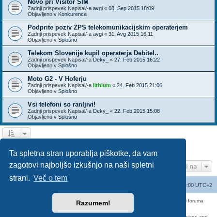
Novo pri Visitor SIM
Zadnji prispevek Napisal/-a
avgi
«
08. Sep 2015 18:09
Objavljeno v
Konkurenca
Podprite poziv ZPS telekomunikacijskim operaterjem
Zadnji prispevek Napisal/-a
avgi
«
31. Avg 2015 16:11
Objavljeno v
Splošno
Telekom Slovenije kupil operaterja Debitel..
Zadnji prispevek Napisal/-a
Deky_
«
27. Feb 2015 16:22
Objavljeno v
Splošno
Moto G2 - V Hoferju
Zadnji prispevek Napisal/-a
lithium
«
24. Feb 2015 21:06
Objavljeno v
Splošno
Vsi telefoni so ranljivi!
Zadnji prispevek Napisal/-a
Deky_
«
22. Feb 2015 15:08
Objavljeno v
Splošno
1
2
3
Naslednja
Našli ste 136 zadetka
Ta spletna stran uporablja piškotke, da vam
zagotovi najboljšo izkušnjo na naši spletni
Pojdi na
strani.
Več o tem
Seznam forumov
Izbriši vse piškotke
Vsi časi so UTC+02:00 UTC+2
Forum070 je neuradni forum uporabnikov operaterja Telemach. Administratorji foruma
Razumem!
nimamo nobene povezave s podjetjem Telemach d.o.o.
Za vse objavljene prispevke odgovarjajo izključno njihovi avtorji.
https://red-pill.eu/forum070 -- forum070@red-pill.eu -- Powered by phpBB3 -- revised and