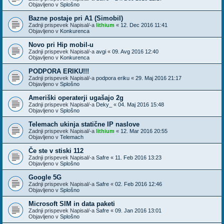
Objavljeno v
Splošno
Bazne postaje pri A1 (Simobil)
Zadnji prispevek Napisal/-a
lithium
«
12. Dec 2016 11:41
Objavljeno v
Konkurenca
Novo pri Hip mobil-u
Zadnji prispevek Napisal/-a
avgi
«
09. Avg 2016 12:40
Objavljeno v
Konkurenca
PODPORA ERIKU!!!
Zadnji prispevek Napisal/-a
podpora eriku
«
29. Maj 2016 21:17
Objavljeno v
Splošno
Ameriški operaterji ugašajo 2g
Zadnji prispevek Napisal/-a
Deky_
«
04. Maj 2016 15:48
Objavljeno v
Splošno
Telemach ukinja statične IP naslove
Zadnji prispevek Napisal/-a
lithium
«
12. Mar 2016 20:55
Objavljeno v
Telemach
Če ste v stiski 112
Zadnji prispevek Napisal/-a
Safre
«
11. Feb 2016 13:23
Objavljeno v
Splošno
Google 5G
Zadnji prispevek Napisal/-a
Safre
«
02. Feb 2016 12:46
Objavljeno v
Splošno
Microsoft SIM in data paketi
Zadnji prispevek Napisal/-a
Safre
«
09. Jan 2016 13:01
Objavljeno v
Splošno