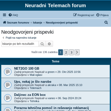
Neuradni Telemach forum
FAQ
Registriraj se!
Prijava
I
Seznam forumov
Iskanje
Neodgovorjeni prispevki
s
Neodgovorjeni prispevki
k
Pojdi na napredno iskanje
a
Iskanje
Napredno iskanje
n
1
2
3
Naslednja
Našli ste 136 zadetka
j
e
Teme
NET2GO 100 GB
Zadnji prispevek Napisal/-a
green
«
29. Okt 2025 10:56
Objavljeno v
Mali oglasi
Ups, nekaj je šlo narobe
Zadnji prispevek Napisal/-a
akraka
«
08. Mar 2025 15:10
Objavljeno v
Telemach
Daljinec za EON box
Zadnji prispevek Napisal/-a
vaneo
«
06. Sep 2024 20:24
Objavljeno v
Tehnika
Porazna tehnična pomoč in reševanje reklamacij