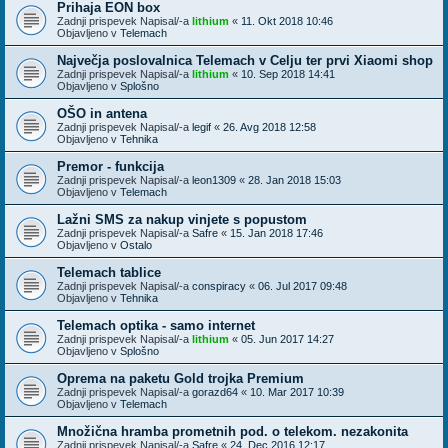
Prihaja EON box
Zadnji prispevek Napisal/-a
lithium
«
11. Okt 2018 10:46
Objavljeno v
Telemach
Največja poslovalnica Telemach v Celju ter prvi Xiaomi shop
Zadnji prispevek Napisal/-a
lithium
«
10. Sep 2018 14:41
Objavljeno v
Splošno
OŠO in antena
Zadnji prispevek Napisal/-a
legif
«
26. Avg 2018 12:58
Objavljeno v
Tehnika
Premor - funkcija
Zadnji prispevek Napisal/-a
leon1309
«
28. Jan 2018 15:03
Objavljeno v
Telemach
Lažni SMS za nakup vinjete s popustom
Zadnji prispevek Napisal/-a
Safre
«
15. Jan 2018 17:46
Objavljeno v
Ostalo
Telemach tablice
Zadnji prispevek Napisal/-a
conspiracy
«
06. Jul 2017 09:48
Objavljeno v
Tehnika
Telemach optika - samo internet
Zadnji prispevek Napisal/-a
lithium
«
05. Jun 2017 14:27
Objavljeno v
Splošno
Oprema na paketu Gold trojka Premium
Zadnji prispevek Napisal/-a
gorazd64
«
10. Mar 2017 10:39
Objavljeno v
Telemach
Množična hramba prometnih pod. o telekom. nezakonita
Zadnji prispevek Napisal/-a
Safre
«
24. Dec 2016 12:17