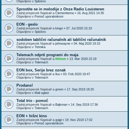
Objavljeno v
Splošno
Sprostite se in melodije z Onze Radio Louisteren
Zadnji prispevek Napisal/-a
Clementtema
«
16. Avg 2021 14:35
Objavljeno v
Pomoč uporabnikom
EON - geslo
Zadnji prispevek Napisal/-a
kingo
«
07. Jul 2020 15:19
Objavljeno v
Splošno
sodoben tablični računalnik ali tablični računalnik
Zadnji prispevek Napisal/-a
johnwayne
«
04. Maj 2020 19:15
Objavljeno v
Tehnika
Telemach odprti programi do maja
Zadnji prispevek Napisal/-a
lithium
«
13. Mar 2020 22:19
Objavljeno v
Telemach
EON box, Serije brez oznak
Zadnji prispevek Napisal/-a
Ika
«
03. Feb 2020 19:47
Objavljeno v
Telemach
Prodano!
Zadnji prispevek Napisal/-a
green
«
17. Sep 2019 18:25
Objavljeno v
Mali oglasi
Total trio - pomoč
Zadnji prispevek Napisal/-a
Bajkman
«
14. Sep 2019 17:36
Objavljeno v
Telemach
EON + hišni kino
Zadnji prispevek Napisal/-a
gojgl
«
19. Nov 2018 17:02
Objavljeno v
Pomoč uporabnikom