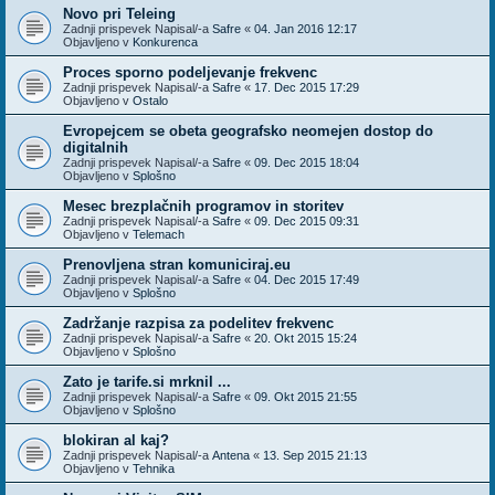
Novo pri Teleing
Zadnji prispevek Napisal/-a
Safre
«
04. Jan 2016 12:17
Objavljeno v
Konkurenca
Proces sporno podeljevanje frekvenc
Zadnji prispevek Napisal/-a
Safre
«
17. Dec 2015 17:29
Objavljeno v
Ostalo
Evropejcem se obeta geografsko neomejen dostop do
digitalnih
Zadnji prispevek Napisal/-a
Safre
«
09. Dec 2015 18:04
Objavljeno v
Splošno
Mesec brezplačnih programov in storitev
Zadnji prispevek Napisal/-a
Safre
«
09. Dec 2015 09:31
Objavljeno v
Telemach
Prenovljena stran komuniciraj.eu
Zadnji prispevek Napisal/-a
Safre
«
04. Dec 2015 17:49
Objavljeno v
Splošno
Zadržanje razpisa za podelitev frekvenc
Zadnji prispevek Napisal/-a
Safre
«
20. Okt 2015 15:24
Objavljeno v
Splošno
Zato je tarife.si mrknil ...
Zadnji prispevek Napisal/-a
Safre
«
09. Okt 2015 21:55
Objavljeno v
Splošno
blokiran al kaj?
Zadnji prispevek Napisal/-a
Antena
«
13. Sep 2015 21:13
Objavljeno v
Tehnika