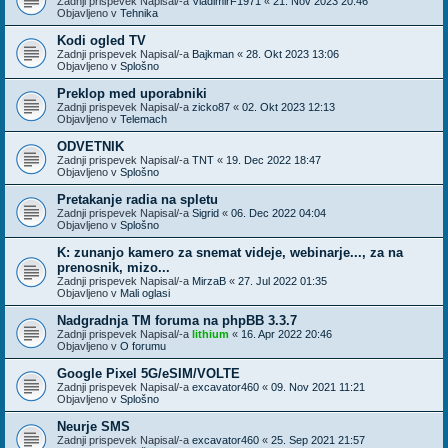
Zadnji prispevek Napisal/-a
VladimirF1971
«
21. Nov 2023 20:46
Objavljeno v
Tehnika
Kodi ogled TV
Zadnji prispevek Napisal/-a
Bajkman
«
28. Okt 2023 13:06
Objavljeno v
Splošno
Preklop med uporabniki
Zadnji prispevek Napisal/-a
zicko87
«
02. Okt 2023 12:13
Objavljeno v
Telemach
ODVETNIK
Zadnji prispevek Napisal/-a
TNT
«
19. Dec 2022 18:47
Objavljeno v
Splošno
Pretakanje radia na spletu
Zadnji prispevek Napisal/-a
Sigrid
«
06. Dec 2022 04:04
Objavljeno v
Splošno
K: zunanjo kamero za snemat videje, webinarje..., za na
prenosnik, mizo...
Zadnji prispevek Napisal/-a
MirzaB
«
27. Jul 2022 01:35
Objavljeno v
Mali oglasi
Nadgradnja TM foruma na phpBB 3.3.7
Zadnji prispevek Napisal/-a
lithium
«
16. Apr 2022 20:46
Objavljeno v
O forumu
Google Pixel 5G/eSIM/VOLTE
Zadnji prispevek Napisal/-a
excavator460
«
09. Nov 2021 11:21
Objavljeno v
Splošno
Neurje SMS
Zadnji prispevek Napisal/-a
excavator460
«
25. Sep 2021 21:57