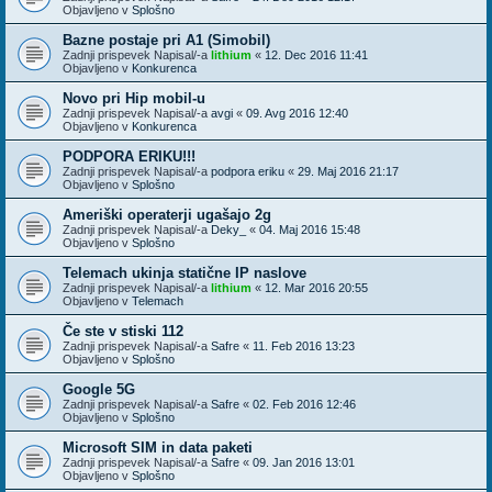
Objavljeno v
Splošno
Bazne postaje pri A1 (Simobil)
Zadnji prispevek Napisal/-a
lithium
«
12. Dec 2016 11:41
Objavljeno v
Konkurenca
Novo pri Hip mobil-u
Zadnji prispevek Napisal/-a
avgi
«
09. Avg 2016 12:40
Objavljeno v
Konkurenca
PODPORA ERIKU!!!
Zadnji prispevek Napisal/-a
podpora eriku
«
29. Maj 2016 21:17
Objavljeno v
Splošno
Ameriški operaterji ugašajo 2g
Zadnji prispevek Napisal/-a
Deky_
«
04. Maj 2016 15:48
Objavljeno v
Splošno
Telemach ukinja statične IP naslove
Zadnji prispevek Napisal/-a
lithium
«
12. Mar 2016 20:55
Objavljeno v
Telemach
Če ste v stiski 112
Zadnji prispevek Napisal/-a
Safre
«
11. Feb 2016 13:23
Objavljeno v
Splošno
Google 5G
Zadnji prispevek Napisal/-a
Safre
«
02. Feb 2016 12:46
Objavljeno v
Splošno
Microsoft SIM in data paketi
Zadnji prispevek Napisal/-a
Safre
«
09. Jan 2016 13:01
Objavljeno v
Splošno