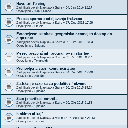
Novo pri Teleing
Zadnji prispevek Napisal/-a
Safre
«
04. Jan 2016 12:17
Objavljeno v
Konkurenca
Proces sporno podeljevanje frekvenc
Zadnji prispevek Napisal/-a
Safre
«
17. Dec 2015 17:29
Objavljeno v
Ostalo
Evropejcem se obeta geografsko neomejen dostop do
digitalnih
Zadnji prispevek Napisal/-a
Safre
«
09. Dec 2015 18:04
Objavljeno v
Splošno
Mesec brezplačnih programov in storitev
Zadnji prispevek Napisal/-a
Safre
«
09. Dec 2015 09:31
Objavljeno v
Telemach
Prenovljena stran komuniciraj.eu
Zadnji prispevek Napisal/-a
Safre
«
04. Dec 2015 17:49
Objavljeno v
Splošno
Zadržanje razpisa za podelitev frekvenc
Zadnji prispevek Napisal/-a
Safre
«
20. Okt 2015 15:24
Objavljeno v
Splošno
Zato je tarife.si mrknil ...
Zadnji prispevek Napisal/-a
Safre
«
09. Okt 2015 21:55
Objavljeno v
Splošno
blokiran al kaj?
Zadnji prispevek Napisal/-a
Antena
«
13. Sep 2015 21:13
Objavljeno v
Tehnika