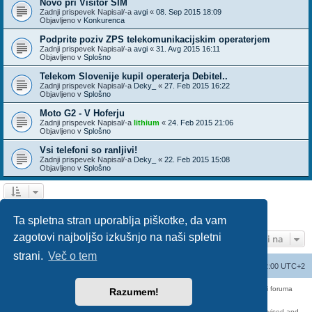
Novo pri Visitor SIM
Zadnji prispevek Napisal/-a
avgi
«
08. Sep 2015 18:09
Objavljeno v
Konkurenca
Podprite poziv ZPS telekomunikacijskim operaterjem
Zadnji prispevek Napisal/-a
avgi
«
31. Avg 2015 16:11
Objavljeno v
Splošno
Telekom Slovenije kupil operaterja Debitel..
Zadnji prispevek Napisal/-a
Deky_
«
27. Feb 2015 16:22
Objavljeno v
Splošno
Moto G2 - V Hoferju
Zadnji prispevek Napisal/-a
lithium
«
24. Feb 2015 21:06
Objavljeno v
Splošno
Vsi telefoni so ranljivi!
Zadnji prispevek Napisal/-a
Deky_
«
22. Feb 2015 15:08
Objavljeno v
Splošno
1
2
3
Naslednja
Našli ste 136 zadetka
Ta spletna stran uporablja piškotke, da vam
zagotovi najboljšo izkušnjo na naši spletni
Pojdi na
strani.
Več o tem
Seznam forumov
Izbriši vse piškotke
Vsi časi so UTC+02:00 UTC+2
Forum070 je neuradni forum uporabnikov operaterja Telemach. Administratorji foruma
Razumem!
nimamo nobene povezave s podjetjem Telemach d.o.o.
Za vse objavljene prispevke odgovarjajo izključno njihovi avtorji.
https://red-pill.eu/forum070 -- forum070@red-pill.eu -- Powered by phpBB3 -- revised and