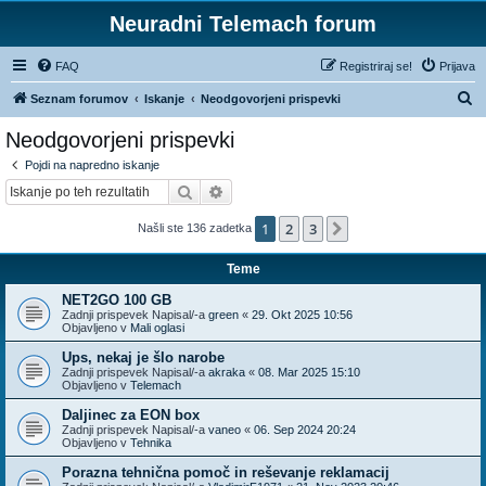
Neuradni Telemach forum
FAQ
Registriraj se!
Prijava
I
Seznam forumov
Iskanje
Neodgovorjeni prispevki
s
Neodgovorjeni prispevki
k
Pojdi na napredno iskanje
a
Iskanje
Napredno iskanje
n
1
2
3
Naslednja
Našli ste 136 zadetka
j
e
Teme
NET2GO 100 GB
Zadnji prispevek Napisal/-a
green
«
29. Okt 2025 10:56
Objavljeno v
Mali oglasi
Ups, nekaj je šlo narobe
Zadnji prispevek Napisal/-a
akraka
«
08. Mar 2025 15:10
Objavljeno v
Telemach
Daljinec za EON box
Zadnji prispevek Napisal/-a
vaneo
«
06. Sep 2024 20:24
Objavljeno v
Tehnika
Porazna tehnična pomoč in reševanje reklamacij