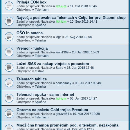
Prihaja EON box
Zadnji prispevek Napisal/-a
lithium
«
11. Okt 2018 10:46
Objavljeno v
Telemach
Največja poslovalnica Telemach v Celju ter prvi Xiaomi shop
Zadnji prispevek Napisal/-a
lithium
«
10. Sep 2018 14:41
Objavljeno v
Splošno
OŠO in antena
Zadnji prispevek Napisal/-a
legif
«
26. Avg 2018 12:58
Objavljeno v
Tehnika
Premor - funkcija
Zadnji prispevek Napisal/-a
leon1309
«
28. Jan 2018 15:03
Objavljeno v
Telemach
Lažni SMS za nakup vinjete s popustom
Zadnji prispevek Napisal/-a
Safre
«
15. Jan 2018 17:46
Objavljeno v
Ostalo
Telemach tablice
Zadnji prispevek Napisal/-a
conspiracy
«
06. Jul 2017 09:48
Objavljeno v
Tehnika
Telemach optika - samo internet
Zadnji prispevek Napisal/-a
lithium
«
05. Jun 2017 14:27
Objavljeno v
Splošno
Oprema na paketu Gold trojka Premium
Zadnji prispevek Napisal/-a
gorazd64
«
10. Mar 2017 10:39
Objavljeno v
Telemach
Množična hramba prometnih pod. o telekom. nezakonita
Zadnji prispevek Napisal/-a
Safre
«
24. Dec 2016 12:17