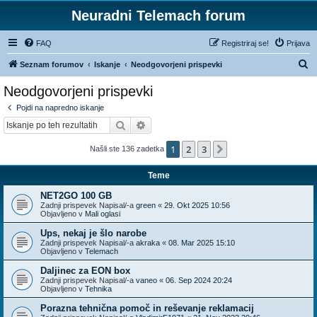
Neuradni Telemach forum
FAQ
Registriraj se!
Prijava
I
Seznam forumov
Iskanje
Neodgovorjeni prispevki
s
Neodgovorjeni prispevki
k
Pojdi na napredno iskanje
a
Iskanje
Napredno iskanje
n
1
2
3
Naslednja
Našli ste 136 zadetka
j
e
Teme
NET2GO 100 GB
Zadnji prispevek Napisal/-a
green
«
29. Okt 2025 10:56
Objavljeno v
Mali oglasi
Ups, nekaj je šlo narobe
Zadnji prispevek Napisal/-a
akraka
«
08. Mar 2025 15:10
Objavljeno v
Telemach
Daljinec za EON box
Zadnji prispevek Napisal/-a
vaneo
«
06. Sep 2024 20:24
Objavljeno v
Tehnika
Porazna tehnična pomoč in reševanje reklamacij