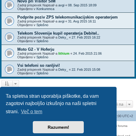
Novo pri Visitor SIM
Zadnji prispevek Napisal/-a
avgi
«
08. Sep 2015 18:09
Objavljeno v
Konkurenca
Podprite poziv ZPS telekomunikacijskim operaterjem
Zadnji prispevek Napisal/-a
avgi
«
31. Avg 2015 16:11
Objavljeno v
Splošno
Telekom Slovenije kupil operaterja Debitel..
Zadnji prispevek Napisal/-a
Deky_
«
27. Feb 2015 16:22
Objavljeno v
Splošno
Moto G2 - V Hoferju
Zadnji prispevek Napisal/-a
lithium
«
24. Feb 2015 21:06
Objavljeno v
Splošno
Vsi telefoni so ranljivi!
Zadnji prispevek Napisal/-a
Deky_
«
22. Feb 2015 15:08
Objavljeno v
Splošno
1
2
3
Naslednja
Našli ste 136 zadetka
Ta spletna stran uporablja piškotke, da vam
zagotovi najboljšo izkušnjo na naši spletni
Pojdi na
strani.
Več o tem
Seznam forumov
Izbriši vse piškotke
Vsi časi so UTC+02:00 UTC+2
Forum070 je neuradni forum uporabnikov operaterja Telemach. Administratorji foruma
Razumem!
nimamo nobene povezave s podjetjem Telemach d.o.o.
Za vse objavljene prispevke odgovarjajo izključno njihovi avtorji.
https://red-pill.eu/forum070 -- forum070@red-pill.eu -- Powered by phpBB3 -- revised and