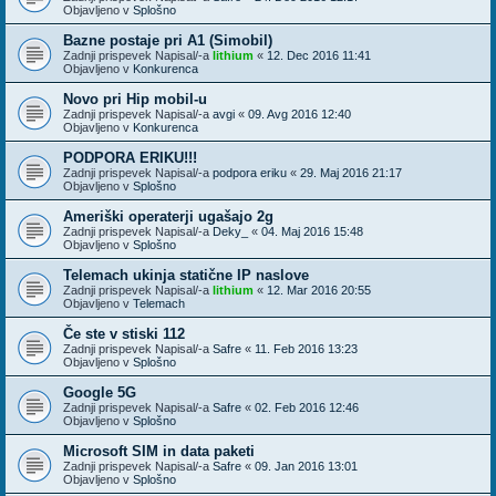
Objavljeno v
Splošno
Bazne postaje pri A1 (Simobil)
Zadnji prispevek Napisal/-a
lithium
«
12. Dec 2016 11:41
Objavljeno v
Konkurenca
Novo pri Hip mobil-u
Zadnji prispevek Napisal/-a
avgi
«
09. Avg 2016 12:40
Objavljeno v
Konkurenca
PODPORA ERIKU!!!
Zadnji prispevek Napisal/-a
podpora eriku
«
29. Maj 2016 21:17
Objavljeno v
Splošno
Ameriški operaterji ugašajo 2g
Zadnji prispevek Napisal/-a
Deky_
«
04. Maj 2016 15:48
Objavljeno v
Splošno
Telemach ukinja statične IP naslove
Zadnji prispevek Napisal/-a
lithium
«
12. Mar 2016 20:55
Objavljeno v
Telemach
Če ste v stiski 112
Zadnji prispevek Napisal/-a
Safre
«
11. Feb 2016 13:23
Objavljeno v
Splošno
Google 5G
Zadnji prispevek Napisal/-a
Safre
«
02. Feb 2016 12:46
Objavljeno v
Splošno
Microsoft SIM in data paketi
Zadnji prispevek Napisal/-a
Safre
«
09. Jan 2016 13:01
Objavljeno v
Splošno