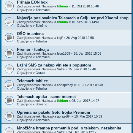
Prihaja EON box
Zadnji prispevek Napisal/-a
lithium
«
11. Okt 2018 10:46
Objavljeno v
Telemach
Največja poslovalnica Telemach v Celju ter prvi Xiaomi shop
Zadnji prispevek Napisal/-a
lithium
«
10. Sep 2018 14:41
Objavljeno v
Splošno
OŠO in antena
Zadnji prispevek Napisal/-a
legif
«
26. Avg 2018 12:58
Objavljeno v
Tehnika
Premor - funkcija
Zadnji prispevek Napisal/-a
leon1309
«
28. Jan 2018 15:03
Objavljeno v
Telemach
Lažni SMS za nakup vinjete s popustom
Zadnji prispevek Napisal/-a
Safre
«
15. Jan 2018 17:46
Objavljeno v
Ostalo
Telemach tablice
Zadnji prispevek Napisal/-a
conspiracy
«
06. Jul 2017 09:48
Objavljeno v
Tehnika
Telemach optika - samo internet
Zadnji prispevek Napisal/-a
lithium
«
05. Jun 2017 14:27
Objavljeno v
Splošno
Oprema na paketu Gold trojka Premium
Zadnji prispevek Napisal/-a
gorazd64
«
10. Mar 2017 10:39
Objavljeno v
Telemach
Množična hramba prometnih pod. o telekom. nezakonita
Zadnji prispevek Napisal/-a
Safre
«
24. Dec 2016 12:17