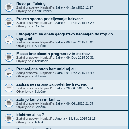
Novo pri Teleing
Zadnji prispevek Napisal/-a
Safre
«
04. Jan 2016 12:17
Objavljeno v
Konkurenca
Proces sporno podeljevanje frekvenc
Zadnji prispevek Napisal/-a
Safre
«
17. Dec 2015 17:29
Objavljeno v
Ostalo
Evropejcem se obeta geografsko neomejen dostop do
digitalnih
Zadnji prispevek Napisal/-a
Safre
«
09. Dec 2015 18:04
Objavljeno v
Splošno
Mesec brezplačnih programov in storitev
Zadnji prispevek Napisal/-a
Safre
«
09. Dec 2015 09:31
Objavljeno v
Telemach
Prenovljena stran komuniciraj.eu
Zadnji prispevek Napisal/-a
Safre
«
04. Dec 2015 17:49
Objavljeno v
Splošno
Zadržanje razpisa za podelitev frekvenc
Zadnji prispevek Napisal/-a
Safre
«
20. Okt 2015 15:24
Objavljeno v
Splošno
Zato je tarife.si mrknil ...
Zadnji prispevek Napisal/-a
Safre
«
09. Okt 2015 21:55
Objavljeno v
Splošno
blokiran al kaj?
Zadnji prispevek Napisal/-a
Antena
«
13. Sep 2015 21:13
Objavljeno v
Tehnika