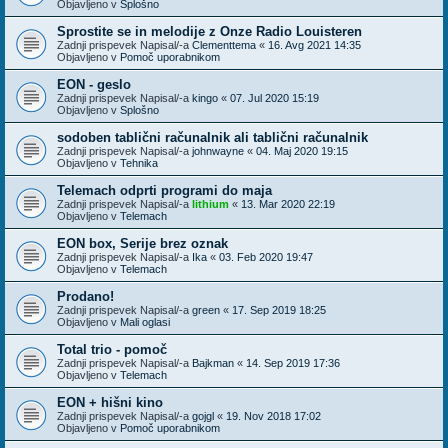
Objavljeno v
Splošno
Sprostite se in melodije z Onze Radio Louisteren
Zadnji prispevek Napisal/-a
Clementtema
«
16. Avg 2021 14:35
Objavljeno v
Pomoč uporabnikom
EON - geslo
Zadnji prispevek Napisal/-a
kingo
«
07. Jul 2020 15:19
Objavljeno v
Splošno
sodoben tablični računalnik ali tablični računalnik
Zadnji prispevek Napisal/-a
johnwayne
«
04. Maj 2020 19:15
Objavljeno v
Tehnika
Telemach odprti programi do maja
Zadnji prispevek Napisal/-a
lithium
«
13. Mar 2020 22:19
Objavljeno v
Telemach
EON box, Serije brez oznak
Zadnji prispevek Napisal/-a
Ika
«
03. Feb 2020 19:47
Objavljeno v
Telemach
Prodano!
Zadnji prispevek Napisal/-a
green
«
17. Sep 2019 18:25
Objavljeno v
Mali oglasi
Total trio - pomoč
Zadnji prispevek Napisal/-a
Bajkman
«
14. Sep 2019 17:36
Objavljeno v
Telemach
EON + hišni kino
Zadnji prispevek Napisal/-a
gojgl
«
19. Nov 2018 17:02
Objavljeno v
Pomoč uporabnikom