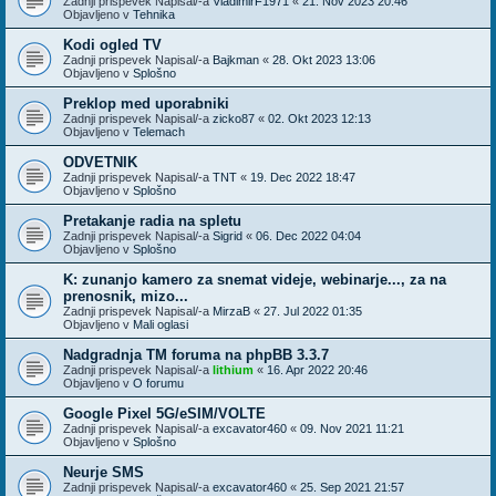
Zadnji prispevek Napisal/-a
VladimirF1971
«
21. Nov 2023 20:46
Objavljeno v
Tehnika
Kodi ogled TV
Zadnji prispevek Napisal/-a
Bajkman
«
28. Okt 2023 13:06
Objavljeno v
Splošno
Preklop med uporabniki
Zadnji prispevek Napisal/-a
zicko87
«
02. Okt 2023 12:13
Objavljeno v
Telemach
ODVETNIK
Zadnji prispevek Napisal/-a
TNT
«
19. Dec 2022 18:47
Objavljeno v
Splošno
Pretakanje radia na spletu
Zadnji prispevek Napisal/-a
Sigrid
«
06. Dec 2022 04:04
Objavljeno v
Splošno
K: zunanjo kamero za snemat videje, webinarje..., za na
prenosnik, mizo...
Zadnji prispevek Napisal/-a
MirzaB
«
27. Jul 2022 01:35
Objavljeno v
Mali oglasi
Nadgradnja TM foruma na phpBB 3.3.7
Zadnji prispevek Napisal/-a
lithium
«
16. Apr 2022 20:46
Objavljeno v
O forumu
Google Pixel 5G/eSIM/VOLTE
Zadnji prispevek Napisal/-a
excavator460
«
09. Nov 2021 11:21
Objavljeno v
Splošno
Neurje SMS
Zadnji prispevek Napisal/-a
excavator460
«
25. Sep 2021 21:57