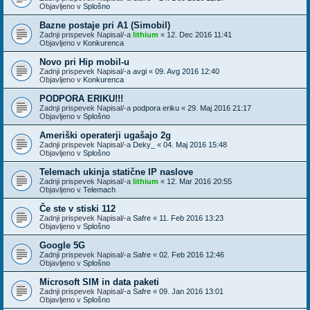
Objavljeno v
Splošno
Bazne postaje pri A1 (Simobil)
Zadnji prispevek Napisal/-a
lithium
«
12. Dec 2016 11:41
Objavljeno v
Konkurenca
Novo pri Hip mobil-u
Zadnji prispevek Napisal/-a
avgi
«
09. Avg 2016 12:40
Objavljeno v
Konkurenca
PODPORA ERIKU!!!
Zadnji prispevek Napisal/-a
podpora eriku
«
29. Maj 2016 21:17
Objavljeno v
Splošno
Ameriški operaterji ugašajo 2g
Zadnji prispevek Napisal/-a
Deky_
«
04. Maj 2016 15:48
Objavljeno v
Splošno
Telemach ukinja statične IP naslove
Zadnji prispevek Napisal/-a
lithium
«
12. Mar 2016 20:55
Objavljeno v
Telemach
Če ste v stiski 112
Zadnji prispevek Napisal/-a
Safre
«
11. Feb 2016 13:23
Objavljeno v
Splošno
Google 5G
Zadnji prispevek Napisal/-a
Safre
«
02. Feb 2016 12:46
Objavljeno v
Splošno
Microsoft SIM in data paketi
Zadnji prispevek Napisal/-a
Safre
«
09. Jan 2016 13:01
Objavljeno v
Splošno