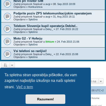
Novo pri Visitor SIM
Zadnji prispevek Napisal/-a
avgi
«
08. Sep 2015 18:09
Objavljeno v
Konkurenca
Podprite poziv ZPS telekomunikacijskim operaterjem
Zadnji prispevek Napisal/-a
avgi
«
31. Avg 2015 16:11
Objavljeno v
Splošno
Telekom Slovenije kupil operaterja Debitel..
Zadnji prispevek Napisal/-a
Deky_
«
27. Feb 2015 16:22
Objavljeno v
Splošno
Moto G2 - V Hoferju
Zadnji prispevek Napisal/-a
lithium
«
24. Feb 2015 21:06
Objavljeno v
Splošno
Vsi telefoni so ranljivi!
Zadnji prispevek Napisal/-a
Deky_
«
22. Feb 2015 15:08
Objavljeno v
Splošno
1
2
3
Naslednja
Našli ste 136 zadetka
Ta spletna stran uporablja piškotke, da vam
zagotovi najboljšo izkušnjo na naši spletni
Pojdi na
strani.
Več o tem
Seznam forumov
Izbriši vse piškotke
Vsi časi so UTC+02:00 UTC+2
Forum070 je neuradni forum uporabnikov operaterja Telemach. Administratorji foruma
Razumem!
nimamo nobene povezave s podjetjem Telemach d.o.o.
Za vse objavljene prispevke odgovarjajo izključno njihovi avtorji.
https://red-pill.eu/forum070 -- forum070@red-pill.eu -- Powered by phpBB3 -- revised and