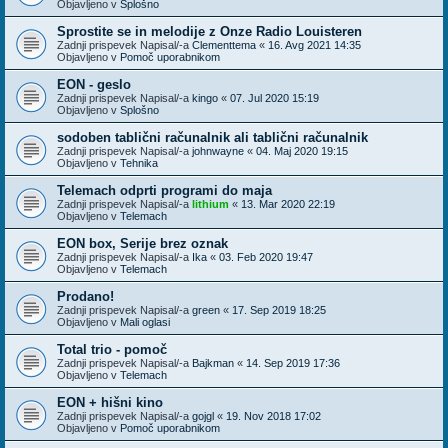
Objavljeno v
Splošno
Sprostite se in melodije z Onze Radio Louisteren
Zadnji prispevek Napisal/-a
Clementtema
«
16. Avg 2021 14:35
Objavljeno v
Pomoč uporabnikom
EON - geslo
Zadnji prispevek Napisal/-a
kingo
«
07. Jul 2020 15:19
Objavljeno v
Splošno
sodoben tablični računalnik ali tablični računalnik
Zadnji prispevek Napisal/-a
johnwayne
«
04. Maj 2020 19:15
Objavljeno v
Tehnika
Telemach odprti programi do maja
Zadnji prispevek Napisal/-a
lithium
«
13. Mar 2020 22:19
Objavljeno v
Telemach
EON box, Serije brez oznak
Zadnji prispevek Napisal/-a
Ika
«
03. Feb 2020 19:47
Objavljeno v
Telemach
Prodano!
Zadnji prispevek Napisal/-a
green
«
17. Sep 2019 18:25
Objavljeno v
Mali oglasi
Total trio - pomoč
Zadnji prispevek Napisal/-a
Bajkman
«
14. Sep 2019 17:36
Objavljeno v
Telemach
EON + hišni kino
Zadnji prispevek Napisal/-a
gojgl
«
19. Nov 2018 17:02
Objavljeno v
Pomoč uporabnikom