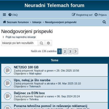
Neuradni Telemach forum
FAQ
Registriraj se!
Prijava
I
Seznam forumov
Iskanje
Neodgovorjeni prispevki
s
Neodgovorjeni prispevki
k
Pojdi na napredno iskanje
a
Iskanje
Napredno iskanje
n
1
2
3
Naslednja
Našli ste 136 zadetka
j
e
Teme
NET2GO 100 GB
Zadnji prispevek Napisal/-a
green
«
29. Okt 2025 10:56
Objavljeno v
Mali oglasi
Ups, nekaj je šlo narobe
Zadnji prispevek Napisal/-a
akraka
«
08. Mar 2025 15:10
Objavljeno v
Telemach
Daljinec za EON box
Zadnji prispevek Napisal/-a
vaneo
«
06. Sep 2024 20:24
Objavljeno v
Tehnika
Porazna tehnična pomoč in reševanje reklamacij