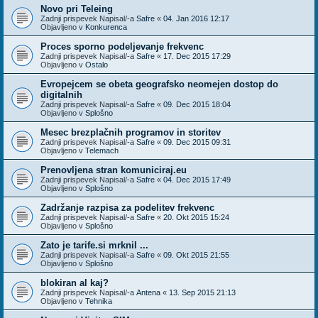
Novo pri Teleing
Zadnji prispevek Napisal/-a
Safre
«
04. Jan 2016 12:17
Objavljeno v
Konkurenca
Proces sporno podeljevanje frekvenc
Zadnji prispevek Napisal/-a
Safre
«
17. Dec 2015 17:29
Objavljeno v
Ostalo
Evropejcem se obeta geografsko neomejen dostop do
digitalnih
Zadnji prispevek Napisal/-a
Safre
«
09. Dec 2015 18:04
Objavljeno v
Splošno
Mesec brezplačnih programov in storitev
Zadnji prispevek Napisal/-a
Safre
«
09. Dec 2015 09:31
Objavljeno v
Telemach
Prenovljena stran komuniciraj.eu
Zadnji prispevek Napisal/-a
Safre
«
04. Dec 2015 17:49
Objavljeno v
Splošno
Zadržanje razpisa za podelitev frekvenc
Zadnji prispevek Napisal/-a
Safre
«
20. Okt 2015 15:24
Objavljeno v
Splošno
Zato je tarife.si mrknil ...
Zadnji prispevek Napisal/-a
Safre
«
09. Okt 2015 21:55
Objavljeno v
Splošno
blokiran al kaj?
Zadnji prispevek Napisal/-a
Antena
«
13. Sep 2015 21:13
Objavljeno v
Tehnika