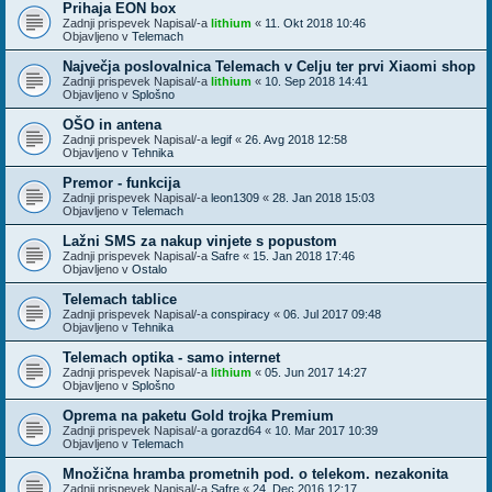
Prihaja EON box
Zadnji prispevek Napisal/-a
lithium
«
11. Okt 2018 10:46
Objavljeno v
Telemach
Največja poslovalnica Telemach v Celju ter prvi Xiaomi shop
Zadnji prispevek Napisal/-a
lithium
«
10. Sep 2018 14:41
Objavljeno v
Splošno
OŠO in antena
Zadnji prispevek Napisal/-a
legif
«
26. Avg 2018 12:58
Objavljeno v
Tehnika
Premor - funkcija
Zadnji prispevek Napisal/-a
leon1309
«
28. Jan 2018 15:03
Objavljeno v
Telemach
Lažni SMS za nakup vinjete s popustom
Zadnji prispevek Napisal/-a
Safre
«
15. Jan 2018 17:46
Objavljeno v
Ostalo
Telemach tablice
Zadnji prispevek Napisal/-a
conspiracy
«
06. Jul 2017 09:48
Objavljeno v
Tehnika
Telemach optika - samo internet
Zadnji prispevek Napisal/-a
lithium
«
05. Jun 2017 14:27
Objavljeno v
Splošno
Oprema na paketu Gold trojka Premium
Zadnji prispevek Napisal/-a
gorazd64
«
10. Mar 2017 10:39
Objavljeno v
Telemach
Množična hramba prometnih pod. o telekom. nezakonita
Zadnji prispevek Napisal/-a
Safre
«
24. Dec 2016 12:17