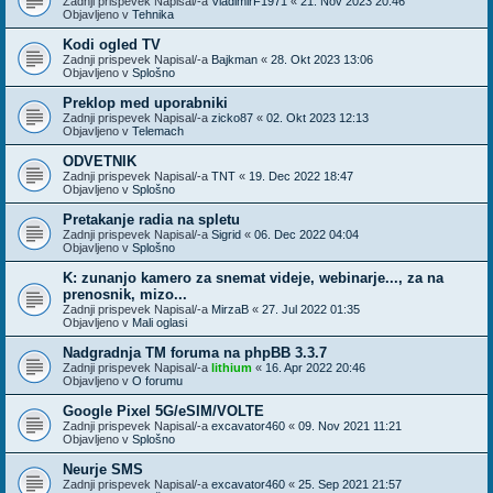
Zadnji prispevek Napisal/-a
VladimirF1971
«
21. Nov 2023 20:46
Objavljeno v
Tehnika
Kodi ogled TV
Zadnji prispevek Napisal/-a
Bajkman
«
28. Okt 2023 13:06
Objavljeno v
Splošno
Preklop med uporabniki
Zadnji prispevek Napisal/-a
zicko87
«
02. Okt 2023 12:13
Objavljeno v
Telemach
ODVETNIK
Zadnji prispevek Napisal/-a
TNT
«
19. Dec 2022 18:47
Objavljeno v
Splošno
Pretakanje radia na spletu
Zadnji prispevek Napisal/-a
Sigrid
«
06. Dec 2022 04:04
Objavljeno v
Splošno
K: zunanjo kamero za snemat videje, webinarje..., za na
prenosnik, mizo...
Zadnji prispevek Napisal/-a
MirzaB
«
27. Jul 2022 01:35
Objavljeno v
Mali oglasi
Nadgradnja TM foruma na phpBB 3.3.7
Zadnji prispevek Napisal/-a
lithium
«
16. Apr 2022 20:46
Objavljeno v
O forumu
Google Pixel 5G/eSIM/VOLTE
Zadnji prispevek Napisal/-a
excavator460
«
09. Nov 2021 11:21
Objavljeno v
Splošno
Neurje SMS
Zadnji prispevek Napisal/-a
excavator460
«
25. Sep 2021 21:57