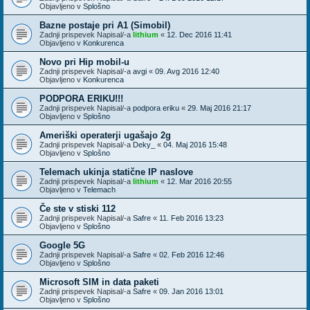
Objavljeno v
Splošno
Bazne postaje pri A1 (Simobil)
Zadnji prispevek Napisal/-a
lithium
«
12. Dec 2016 11:41
Objavljeno v
Konkurenca
Novo pri Hip mobil-u
Zadnji prispevek Napisal/-a
avgi
«
09. Avg 2016 12:40
Objavljeno v
Konkurenca
PODPORA ERIKU!!!
Zadnji prispevek Napisal/-a
podpora eriku
«
29. Maj 2016 21:17
Objavljeno v
Splošno
Ameriški operaterji ugašajo 2g
Zadnji prispevek Napisal/-a
Deky_
«
04. Maj 2016 15:48
Objavljeno v
Splošno
Telemach ukinja statične IP naslove
Zadnji prispevek Napisal/-a
lithium
«
12. Mar 2016 20:55
Objavljeno v
Telemach
Če ste v stiski 112
Zadnji prispevek Napisal/-a
Safre
«
11. Feb 2016 13:23
Objavljeno v
Splošno
Google 5G
Zadnji prispevek Napisal/-a
Safre
«
02. Feb 2016 12:46
Objavljeno v
Splošno
Microsoft SIM in data paketi
Zadnji prispevek Napisal/-a
Safre
«
09. Jan 2016 13:01
Objavljeno v
Splošno