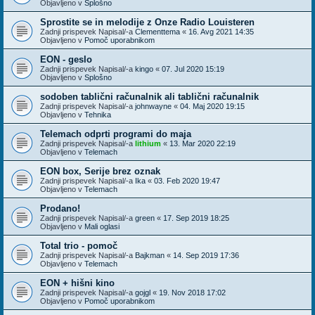
Objavljeno v
Splošno
Sprostite se in melodije z Onze Radio Louisteren
Zadnji prispevek Napisal/-a
Clementtema
«
16. Avg 2021 14:35
Objavljeno v
Pomoč uporabnikom
EON - geslo
Zadnji prispevek Napisal/-a
kingo
«
07. Jul 2020 15:19
Objavljeno v
Splošno
sodoben tablični računalnik ali tablični računalnik
Zadnji prispevek Napisal/-a
johnwayne
«
04. Maj 2020 19:15
Objavljeno v
Tehnika
Telemach odprti programi do maja
Zadnji prispevek Napisal/-a
lithium
«
13. Mar 2020 22:19
Objavljeno v
Telemach
EON box, Serije brez oznak
Zadnji prispevek Napisal/-a
Ika
«
03. Feb 2020 19:47
Objavljeno v
Telemach
Prodano!
Zadnji prispevek Napisal/-a
green
«
17. Sep 2019 18:25
Objavljeno v
Mali oglasi
Total trio - pomoč
Zadnji prispevek Napisal/-a
Bajkman
«
14. Sep 2019 17:36
Objavljeno v
Telemach
EON + hišni kino
Zadnji prispevek Napisal/-a
gojgl
«
19. Nov 2018 17:02
Objavljeno v
Pomoč uporabnikom