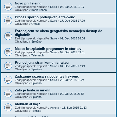
Novo pri Teleing
Zadnji prispevek Napisal/-a
Safre
«
04. Jan 2016 12:17
Objavljeno v
Konkurenca
Proces sporno podeljevanje frekvenc
Zadnji prispevek Napisal/-a
Safre
«
17. Dec 2015 17:29
Objavljeno v
Ostalo
Evropejcem se obeta geografsko neomejen dostop do
digitalnih
Zadnji prispevek Napisal/-a
Safre
«
09. Dec 2015 18:04
Objavljeno v
Splošno
Mesec brezplačnih programov in storitev
Zadnji prispevek Napisal/-a
Safre
«
09. Dec 2015 09:31
Objavljeno v
Telemach
Prenovljena stran komuniciraj.eu
Zadnji prispevek Napisal/-a
Safre
«
04. Dec 2015 17:49
Objavljeno v
Splošno
Zadržanje razpisa za podelitev frekvenc
Zadnji prispevek Napisal/-a
Safre
«
20. Okt 2015 15:24
Objavljeno v
Splošno
Zato je tarife.si mrknil ...
Zadnji prispevek Napisal/-a
Safre
«
09. Okt 2015 21:55
Objavljeno v
Splošno
blokiran al kaj?
Zadnji prispevek Napisal/-a
Antena
«
13. Sep 2015 21:13
Objavljeno v
Tehnika