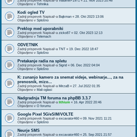
Zadnji prispevek Napisal/-a
VladimirF1971
«
21. Nov 2023 20:46
Objavljeno v
Tehnika
Kodi ogled TV
Zadnji prispevek Napisal/-a
Bajkman
«
28. Okt 2023 13:06
Objavljeno v
Splošno
Preklop med uporabniki
Zadnji prispevek Napisal/-a
zicko87
«
02. Okt 2023 12:13
Objavljeno v
Telemach
ODVETNIK
Zadnji prispevek Napisal/-a
TNT
«
19. Dec 2022 18:47
Objavljeno v
Splošno
Pretakanje radia na spletu
Zadnji prispevek Napisal/-a
Sigrid
«
06. Dec 2022 04:04
Objavljeno v
Splošno
K: zunanjo kamero za snemat videje, webinarje..., za na
prenosnik, mizo...
Zadnji prispevek Napisal/-a
MirzaB
«
27. Jul 2022 01:35
Objavljeno v
Mali oglasi
Nadgradnja TM foruma na phpBB 3.3.7
Zadnji prispevek Napisal/-a
lithium
«
16. Apr 2022 20:46
Objavljeno v
O forumu
Google Pixel 5G/eSIM/VOLTE
Zadnji prispevek Napisal/-a
excavator460
«
09. Nov 2021 11:21
Objavljeno v
Splošno
Neurje SMS
Zadnji prispevek Napisal/-a
excavator460
«
25. Sep 2021 21:57