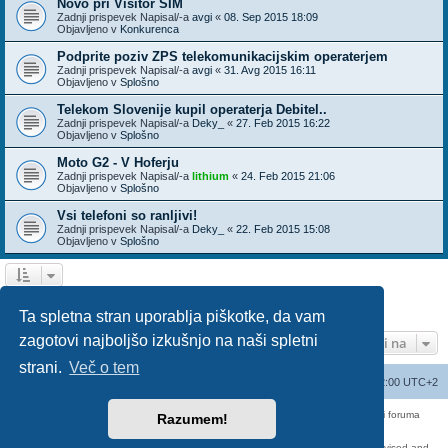
Novo pri Visitor SIM
Zadnji prispevek Napisal/-a
avgi
«
08. Sep 2015 18:09
Objavljeno v
Konkurenca
Podprite poziv ZPS telekomunikacijskim operaterjem
Zadnji prispevek Napisal/-a
avgi
«
31. Avg 2015 16:11
Objavljeno v
Splošno
Telekom Slovenije kupil operaterja Debitel..
Zadnji prispevek Napisal/-a
Deky_
«
27. Feb 2015 16:22
Objavljeno v
Splošno
Moto G2 - V Hoferju
Zadnji prispevek Napisal/-a
lithium
«
24. Feb 2015 21:06
Objavljeno v
Splošno
Vsi telefoni so ranljivi!
Zadnji prispevek Napisal/-a
Deky_
«
22. Feb 2015 15:08
Objavljeno v
Splošno
1
2
3
Naslednja
Našli ste 136 zadetka
Ta spletna stran uporablja piškotke, da vam
zagotovi najboljšo izkušnjo na naši spletni
Pojdi na
strani.
Več o tem
Seznam forumov
Izbriši vse piškotke
Vsi časi so UTC+02:00 UTC+2
Forum070 je neuradni forum uporabnikov operaterja Telemach. Administratorji foruma
Razumem!
nimamo nobene povezave s podjetjem Telemach d.o.o.
Za vse objavljene prispevke odgovarjajo izključno njihovi avtorji.
https://red-pill.eu/forum070 -- forum070@red-pill.eu -- Powered by phpBB3 -- revised and