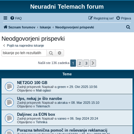
Neuradni Telemach forum
FAQ
Registriraj se!
Prijava
I
Seznam forumov
Iskanje
Neodgovorjeni prispevki
s
Neodgovorjeni prispevki
k
Pojdi na napredno iskanje
a
Iskanje
Napredno iskanje
n
1
2
3
Naslednja
Našli ste 136 zadetka
j
e
Teme
NET2GO 100 GB
Zadnji prispevek Napisal/-a
green
«
29. Okt 2025 10:56
Objavljeno v
Mali oglasi
Ups, nekaj je šlo narobe
Zadnji prispevek Napisal/-a
akraka
«
08. Mar 2025 15:10
Objavljeno v
Telemach
Daljinec za EON box
Zadnji prispevek Napisal/-a
vaneo
«
06. Sep 2024 20:24
Objavljeno v
Tehnika
Porazna tehnična pomoč in reševanje reklamacij