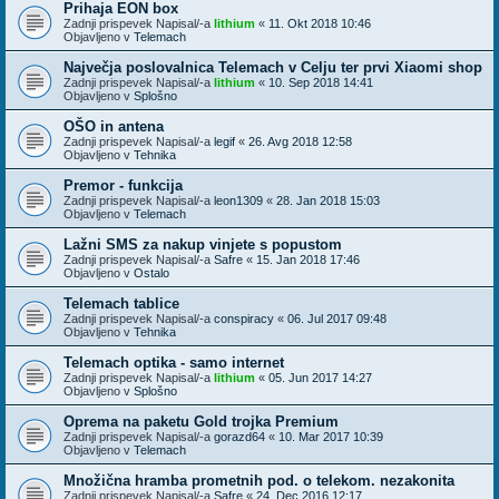
Prihaja EON box
Zadnji prispevek Napisal/-a
lithium
«
11. Okt 2018 10:46
Objavljeno v
Telemach
Največja poslovalnica Telemach v Celju ter prvi Xiaomi shop
Zadnji prispevek Napisal/-a
lithium
«
10. Sep 2018 14:41
Objavljeno v
Splošno
OŠO in antena
Zadnji prispevek Napisal/-a
legif
«
26. Avg 2018 12:58
Objavljeno v
Tehnika
Premor - funkcija
Zadnji prispevek Napisal/-a
leon1309
«
28. Jan 2018 15:03
Objavljeno v
Telemach
Lažni SMS za nakup vinjete s popustom
Zadnji prispevek Napisal/-a
Safre
«
15. Jan 2018 17:46
Objavljeno v
Ostalo
Telemach tablice
Zadnji prispevek Napisal/-a
conspiracy
«
06. Jul 2017 09:48
Objavljeno v
Tehnika
Telemach optika - samo internet
Zadnji prispevek Napisal/-a
lithium
«
05. Jun 2017 14:27
Objavljeno v
Splošno
Oprema na paketu Gold trojka Premium
Zadnji prispevek Napisal/-a
gorazd64
«
10. Mar 2017 10:39
Objavljeno v
Telemach
Množična hramba prometnih pod. o telekom. nezakonita
Zadnji prispevek Napisal/-a
Safre
«
24. Dec 2016 12:17