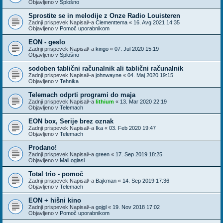
Objavljeno v
Splošno
Sprostite se in melodije z Onze Radio Louisteren
Zadnji prispevek Napisal/-a
Clementtema
«
16. Avg 2021 14:35
Objavljeno v
Pomoč uporabnikom
EON - geslo
Zadnji prispevek Napisal/-a
kingo
«
07. Jul 2020 15:19
Objavljeno v
Splošno
sodoben tablični računalnik ali tablični računalnik
Zadnji prispevek Napisal/-a
johnwayne
«
04. Maj 2020 19:15
Objavljeno v
Tehnika
Telemach odprti programi do maja
Zadnji prispevek Napisal/-a
lithium
«
13. Mar 2020 22:19
Objavljeno v
Telemach
EON box, Serije brez oznak
Zadnji prispevek Napisal/-a
Ika
«
03. Feb 2020 19:47
Objavljeno v
Telemach
Prodano!
Zadnji prispevek Napisal/-a
green
«
17. Sep 2019 18:25
Objavljeno v
Mali oglasi
Total trio - pomoč
Zadnji prispevek Napisal/-a
Bajkman
«
14. Sep 2019 17:36
Objavljeno v
Telemach
EON + hišni kino
Zadnji prispevek Napisal/-a
gojgl
«
19. Nov 2018 17:02
Objavljeno v
Pomoč uporabnikom