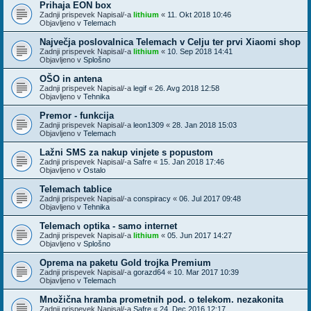
Prihaja EON box
Zadnji prispevek Napisal/-a
lithium
«
11. Okt 2018 10:46
Objavljeno v
Telemach
Največja poslovalnica Telemach v Celju ter prvi Xiaomi shop
Zadnji prispevek Napisal/-a
lithium
«
10. Sep 2018 14:41
Objavljeno v
Splošno
OŠO in antena
Zadnji prispevek Napisal/-a
legif
«
26. Avg 2018 12:58
Objavljeno v
Tehnika
Premor - funkcija
Zadnji prispevek Napisal/-a
leon1309
«
28. Jan 2018 15:03
Objavljeno v
Telemach
Lažni SMS za nakup vinjete s popustom
Zadnji prispevek Napisal/-a
Safre
«
15. Jan 2018 17:46
Objavljeno v
Ostalo
Telemach tablice
Zadnji prispevek Napisal/-a
conspiracy
«
06. Jul 2017 09:48
Objavljeno v
Tehnika
Telemach optika - samo internet
Zadnji prispevek Napisal/-a
lithium
«
05. Jun 2017 14:27
Objavljeno v
Splošno
Oprema na paketu Gold trojka Premium
Zadnji prispevek Napisal/-a
gorazd64
«
10. Mar 2017 10:39
Objavljeno v
Telemach
Množična hramba prometnih pod. o telekom. nezakonita
Zadnji prispevek Napisal/-a
Safre
«
24. Dec 2016 12:17