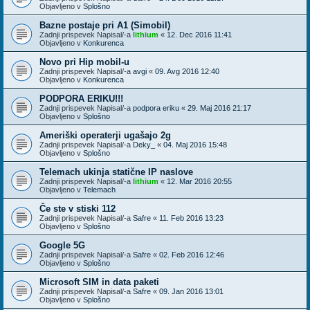
Objavljeno v
Splošno
Bazne postaje pri A1 (Simobil)
Zadnji prispevek Napisal/-a
lithium
«
12. Dec 2016 11:41
Objavljeno v
Konkurenca
Novo pri Hip mobil-u
Zadnji prispevek Napisal/-a
avgi
«
09. Avg 2016 12:40
Objavljeno v
Konkurenca
PODPORA ERIKU!!!
Zadnji prispevek Napisal/-a
podpora eriku
«
29. Maj 2016 21:17
Objavljeno v
Splošno
Ameriški operaterji ugašajo 2g
Zadnji prispevek Napisal/-a
Deky_
«
04. Maj 2016 15:48
Objavljeno v
Splošno
Telemach ukinja statične IP naslove
Zadnji prispevek Napisal/-a
lithium
«
12. Mar 2016 20:55
Objavljeno v
Telemach
Če ste v stiski 112
Zadnji prispevek Napisal/-a
Safre
«
11. Feb 2016 13:23
Objavljeno v
Splošno
Google 5G
Zadnji prispevek Napisal/-a
Safre
«
02. Feb 2016 12:46
Objavljeno v
Splošno
Microsoft SIM in data paketi
Zadnji prispevek Napisal/-a
Safre
«
09. Jan 2016 13:01
Objavljeno v
Splošno