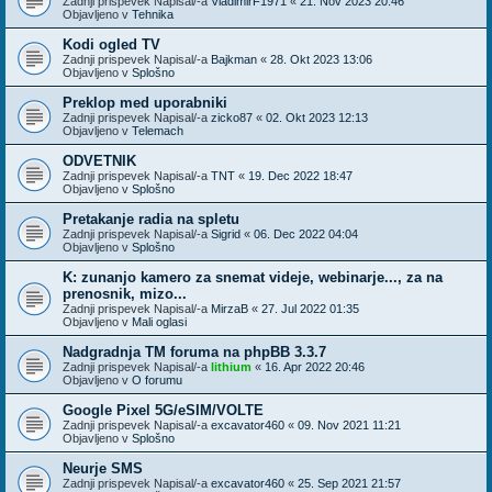
Zadnji prispevek Napisal/-a
VladimirF1971
«
21. Nov 2023 20:46
Objavljeno v
Tehnika
Kodi ogled TV
Zadnji prispevek Napisal/-a
Bajkman
«
28. Okt 2023 13:06
Objavljeno v
Splošno
Preklop med uporabniki
Zadnji prispevek Napisal/-a
zicko87
«
02. Okt 2023 12:13
Objavljeno v
Telemach
ODVETNIK
Zadnji prispevek Napisal/-a
TNT
«
19. Dec 2022 18:47
Objavljeno v
Splošno
Pretakanje radia na spletu
Zadnji prispevek Napisal/-a
Sigrid
«
06. Dec 2022 04:04
Objavljeno v
Splošno
K: zunanjo kamero za snemat videje, webinarje..., za na
prenosnik, mizo...
Zadnji prispevek Napisal/-a
MirzaB
«
27. Jul 2022 01:35
Objavljeno v
Mali oglasi
Nadgradnja TM foruma na phpBB 3.3.7
Zadnji prispevek Napisal/-a
lithium
«
16. Apr 2022 20:46
Objavljeno v
O forumu
Google Pixel 5G/eSIM/VOLTE
Zadnji prispevek Napisal/-a
excavator460
«
09. Nov 2021 11:21
Objavljeno v
Splošno
Neurje SMS
Zadnji prispevek Napisal/-a
excavator460
«
25. Sep 2021 21:57