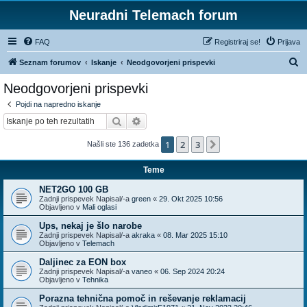
Neuradni Telemach forum
FAQ
Registriraj se!
Prijava
I
Seznam forumov
Iskanje
Neodgovorjeni prispevki
s
Neodgovorjeni prispevki
k
Pojdi na napredno iskanje
a
Iskanje
Napredno iskanje
n
1
2
3
Naslednja
Našli ste 136 zadetka
j
e
Teme
NET2GO 100 GB
Zadnji prispevek Napisal/-a
green
«
29. Okt 2025 10:56
Objavljeno v
Mali oglasi
Ups, nekaj je šlo narobe
Zadnji prispevek Napisal/-a
akraka
«
08. Mar 2025 15:10
Objavljeno v
Telemach
Daljinec za EON box
Zadnji prispevek Napisal/-a
vaneo
«
06. Sep 2024 20:24
Objavljeno v
Tehnika
Porazna tehnična pomoč in reševanje reklamacij