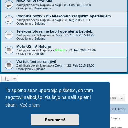
Novo pri Visitor SIM
Zadnji prispevek Napisal/-a
avgi
«
08. Sep 2015 18:09
Objavljeno v
Konkurenca
Podprite poziv ZPS telekomunikacijskim operaterjem
Zadnji prispevek Napisal/-a
avgi
«
31. Avg 2015 16:11
Objavljeno v
Splošno
Telekom Slovenije kupil operaterja Debitel..
Zadnji prispevek Napisal/-a
Deky_
«
27. Feb 2015 16:22
Objavljeno v
Splošno
Moto G2 - V Hoferju
Zadnji prispevek Napisal/-a
lithium
«
24. Feb 2015 21:06
Objavljeno v
Splošno
Vsi telefoni so ranljivi!
Zadnji prispevek Napisal/-a
Deky_
«
22. Feb 2015 15:08
Objavljeno v
Splošno
1
2
3
Naslednja
Našli ste 136 zadetka
Ta spletna stran uporablja piškotke, da vam
zagotovi najboljšo izkušnjo na naši spletni
Pojdi na
strani.
Več o tem
Seznam forumov
Izbriši vse piškotke
Vsi časi so UTC+02:00 UTC+2
Forum070 je neuradni forum uporabnikov operaterja Telemach. Administratorji foruma
Razumem!
nimamo nobene povezave s podjetjem Telemach d.o.o.
Za vse objavljene prispevke odgovarjajo izključno njihovi avtorji.
https://red-pill.eu/forum070 -- forum070@red-pill.eu -- Powered by phpBB3 -- revised and