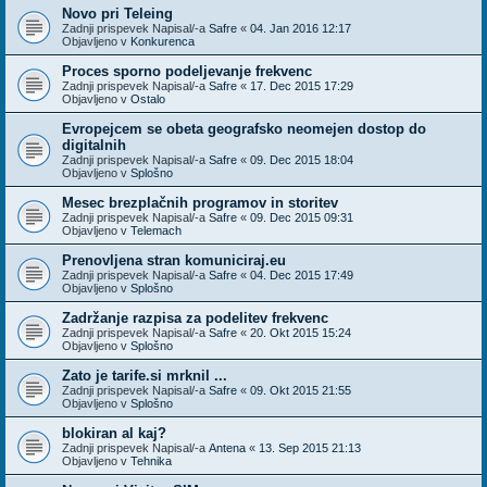
Novo pri Teleing
Zadnji prispevek Napisal/-a
Safre
«
04. Jan 2016 12:17
Objavljeno v
Konkurenca
Proces sporno podeljevanje frekvenc
Zadnji prispevek Napisal/-a
Safre
«
17. Dec 2015 17:29
Objavljeno v
Ostalo
Evropejcem se obeta geografsko neomejen dostop do
digitalnih
Zadnji prispevek Napisal/-a
Safre
«
09. Dec 2015 18:04
Objavljeno v
Splošno
Mesec brezplačnih programov in storitev
Zadnji prispevek Napisal/-a
Safre
«
09. Dec 2015 09:31
Objavljeno v
Telemach
Prenovljena stran komuniciraj.eu
Zadnji prispevek Napisal/-a
Safre
«
04. Dec 2015 17:49
Objavljeno v
Splošno
Zadržanje razpisa za podelitev frekvenc
Zadnji prispevek Napisal/-a
Safre
«
20. Okt 2015 15:24
Objavljeno v
Splošno
Zato je tarife.si mrknil ...
Zadnji prispevek Napisal/-a
Safre
«
09. Okt 2015 21:55
Objavljeno v
Splošno
blokiran al kaj?
Zadnji prispevek Napisal/-a
Antena
«
13. Sep 2015 21:13
Objavljeno v
Tehnika