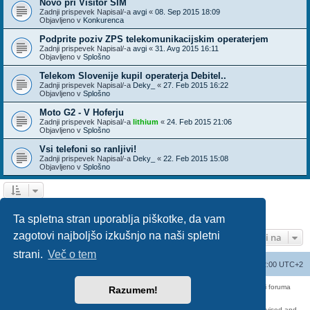
Novo pri Visitor SIM
Zadnji prispevek Napisal/-a
avgi
«
08. Sep 2015 18:09
Objavljeno v
Konkurenca
Podprite poziv ZPS telekomunikacijskim operaterjem
Zadnji prispevek Napisal/-a
avgi
«
31. Avg 2015 16:11
Objavljeno v
Splošno
Telekom Slovenije kupil operaterja Debitel..
Zadnji prispevek Napisal/-a
Deky_
«
27. Feb 2015 16:22
Objavljeno v
Splošno
Moto G2 - V Hoferju
Zadnji prispevek Napisal/-a
lithium
«
24. Feb 2015 21:06
Objavljeno v
Splošno
Vsi telefoni so ranljivi!
Zadnji prispevek Napisal/-a
Deky_
«
22. Feb 2015 15:08
Objavljeno v
Splošno
1
2
3
Naslednja
Našli ste 136 zadetka
Ta spletna stran uporablja piškotke, da vam
zagotovi najboljšo izkušnjo na naši spletni
Pojdi na
strani.
Več o tem
Seznam forumov
Izbriši vse piškotke
Vsi časi so UTC+02:00 UTC+2
Forum070 je neuradni forum uporabnikov operaterja Telemach. Administratorji foruma
Razumem!
nimamo nobene povezave s podjetjem Telemach d.o.o.
Za vse objavljene prispevke odgovarjajo izključno njihovi avtorji.
https://red-pill.eu/forum070 -- forum070@red-pill.eu -- Powered by phpBB3 -- revised and