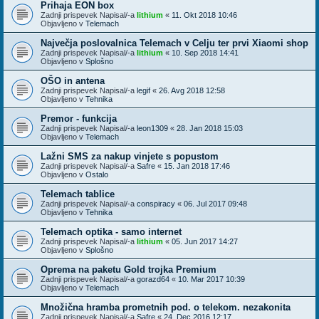
Prihaja EON box
Zadnji prispevek Napisal/-a
lithium
«
11. Okt 2018 10:46
Objavljeno v
Telemach
Največja poslovalnica Telemach v Celju ter prvi Xiaomi shop
Zadnji prispevek Napisal/-a
lithium
«
10. Sep 2018 14:41
Objavljeno v
Splošno
OŠO in antena
Zadnji prispevek Napisal/-a
legif
«
26. Avg 2018 12:58
Objavljeno v
Tehnika
Premor - funkcija
Zadnji prispevek Napisal/-a
leon1309
«
28. Jan 2018 15:03
Objavljeno v
Telemach
Lažni SMS za nakup vinjete s popustom
Zadnji prispevek Napisal/-a
Safre
«
15. Jan 2018 17:46
Objavljeno v
Ostalo
Telemach tablice
Zadnji prispevek Napisal/-a
conspiracy
«
06. Jul 2017 09:48
Objavljeno v
Tehnika
Telemach optika - samo internet
Zadnji prispevek Napisal/-a
lithium
«
05. Jun 2017 14:27
Objavljeno v
Splošno
Oprema na paketu Gold trojka Premium
Zadnji prispevek Napisal/-a
gorazd64
«
10. Mar 2017 10:39
Objavljeno v
Telemach
Množična hramba prometnih pod. o telekom. nezakonita
Zadnji prispevek Napisal/-a
Safre
«
24. Dec 2016 12:17