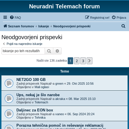
Neuradni Telemach forum
FAQ
Registriraj se!
Prijava
I
Seznam forumov
Iskanje
Neodgovorjeni prispevki
s
Neodgovorjeni prispevki
k
Pojdi na napredno iskanje
a
Iskanje
Napredno iskanje
n
1
2
3
Naslednja
Našli ste 136 zadetka
j
e
Teme
NET2GO 100 GB
Zadnji prispevek Napisal/-a
green
«
29. Okt 2025 10:56
Objavljeno v
Mali oglasi
Ups, nekaj je šlo narobe
Zadnji prispevek Napisal/-a
akraka
«
08. Mar 2025 15:10
Objavljeno v
Telemach
Daljinec za EON box
Zadnji prispevek Napisal/-a
vaneo
«
06. Sep 2024 20:24
Objavljeno v
Tehnika
Porazna tehnična pomoč in reševanje reklamacij