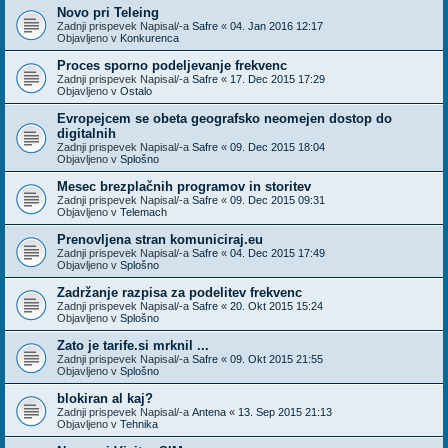
Novo pri Teleing
Zadnji prispevek Napisal/-a
Safre
«
04. Jan 2016 12:17
Objavljeno v
Konkurenca
Proces sporno podeljevanje frekvenc
Zadnji prispevek Napisal/-a
Safre
«
17. Dec 2015 17:29
Objavljeno v
Ostalo
Evropejcem se obeta geografsko neomejen dostop do
digitalnih
Zadnji prispevek Napisal/-a
Safre
«
09. Dec 2015 18:04
Objavljeno v
Splošno
Mesec brezplačnih programov in storitev
Zadnji prispevek Napisal/-a
Safre
«
09. Dec 2015 09:31
Objavljeno v
Telemach
Prenovljena stran komuniciraj.eu
Zadnji prispevek Napisal/-a
Safre
«
04. Dec 2015 17:49
Objavljeno v
Splošno
Zadržanje razpisa za podelitev frekvenc
Zadnji prispevek Napisal/-a
Safre
«
20. Okt 2015 15:24
Objavljeno v
Splošno
Zato je tarife.si mrknil ...
Zadnji prispevek Napisal/-a
Safre
«
09. Okt 2015 21:55
Objavljeno v
Splošno
blokiran al kaj?
Zadnji prispevek Napisal/-a
Antena
«
13. Sep 2015 21:13
Objavljeno v
Tehnika