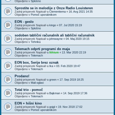
Objavljeno v
Splošno
Sprostite se in melodije z Onze Radio Louisteren
Zadnji prispevek Napisal/-a
Clementtema
«
16. Avg 2021 14:35
Objavljeno v
Pomoč uporabnikom
EON - geslo
Zadnji prispevek Napisal/-a
kingo
«
07. Jul 2020 15:19
Objavljeno v
Splošno
sodoben tablični računalnik ali tablični računalnik
Zadnji prispevek Napisal/-a
johnwayne
«
04. Maj 2020 19:15
Objavljeno v
Tehnika
Telemach odprti programi do maja
Zadnji prispevek Napisal/-a
lithium
«
13. Mar 2020 22:19
Objavljeno v
Telemach
EON box, Serije brez oznak
Zadnji prispevek Napisal/-a
Ika
«
03. Feb 2020 19:47
Objavljeno v
Telemach
Prodano!
Zadnji prispevek Napisal/-a
green
«
17. Sep 2019 18:25
Objavljeno v
Mali oglasi
Total trio - pomoč
Zadnji prispevek Napisal/-a
Bajkman
«
14. Sep 2019 17:36
Objavljeno v
Telemach
EON + hišni kino
Zadnji prispevek Napisal/-a
gojgl
«
19. Nov 2018 17:02
Objavljeno v
Pomoč uporabnikom