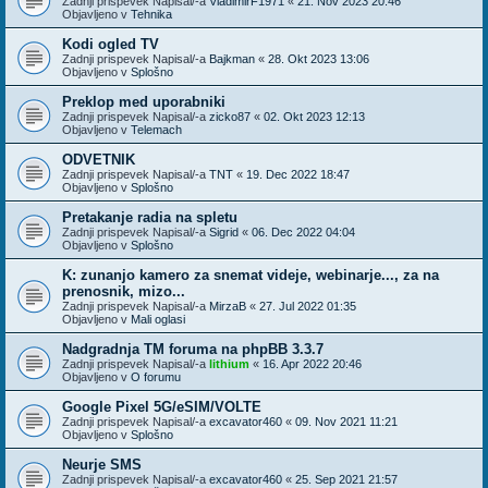
Zadnji prispevek Napisal/-a
VladimirF1971
«
21. Nov 2023 20:46
Objavljeno v
Tehnika
Kodi ogled TV
Zadnji prispevek Napisal/-a
Bajkman
«
28. Okt 2023 13:06
Objavljeno v
Splošno
Preklop med uporabniki
Zadnji prispevek Napisal/-a
zicko87
«
02. Okt 2023 12:13
Objavljeno v
Telemach
ODVETNIK
Zadnji prispevek Napisal/-a
TNT
«
19. Dec 2022 18:47
Objavljeno v
Splošno
Pretakanje radia na spletu
Zadnji prispevek Napisal/-a
Sigrid
«
06. Dec 2022 04:04
Objavljeno v
Splošno
K: zunanjo kamero za snemat videje, webinarje..., za na
prenosnik, mizo...
Zadnji prispevek Napisal/-a
MirzaB
«
27. Jul 2022 01:35
Objavljeno v
Mali oglasi
Nadgradnja TM foruma na phpBB 3.3.7
Zadnji prispevek Napisal/-a
lithium
«
16. Apr 2022 20:46
Objavljeno v
O forumu
Google Pixel 5G/eSIM/VOLTE
Zadnji prispevek Napisal/-a
excavator460
«
09. Nov 2021 11:21
Objavljeno v
Splošno
Neurje SMS
Zadnji prispevek Napisal/-a
excavator460
«
25. Sep 2021 21:57