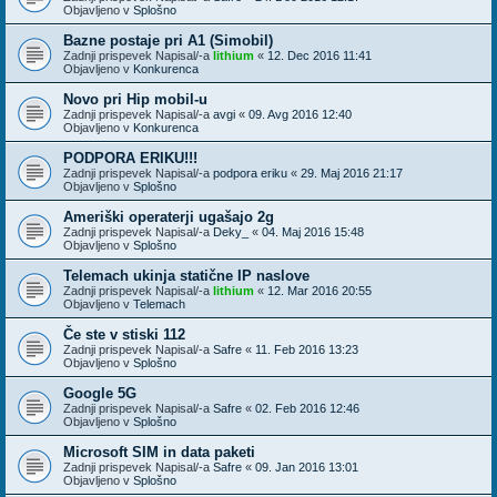
Objavljeno v
Splošno
Bazne postaje pri A1 (Simobil)
Zadnji prispevek Napisal/-a
lithium
«
12. Dec 2016 11:41
Objavljeno v
Konkurenca
Novo pri Hip mobil-u
Zadnji prispevek Napisal/-a
avgi
«
09. Avg 2016 12:40
Objavljeno v
Konkurenca
PODPORA ERIKU!!!
Zadnji prispevek Napisal/-a
podpora eriku
«
29. Maj 2016 21:17
Objavljeno v
Splošno
Ameriški operaterji ugašajo 2g
Zadnji prispevek Napisal/-a
Deky_
«
04. Maj 2016 15:48
Objavljeno v
Splošno
Telemach ukinja statične IP naslove
Zadnji prispevek Napisal/-a
lithium
«
12. Mar 2016 20:55
Objavljeno v
Telemach
Če ste v stiski 112
Zadnji prispevek Napisal/-a
Safre
«
11. Feb 2016 13:23
Objavljeno v
Splošno
Google 5G
Zadnji prispevek Napisal/-a
Safre
«
02. Feb 2016 12:46
Objavljeno v
Splošno
Microsoft SIM in data paketi
Zadnji prispevek Napisal/-a
Safre
«
09. Jan 2016 13:01
Objavljeno v
Splošno