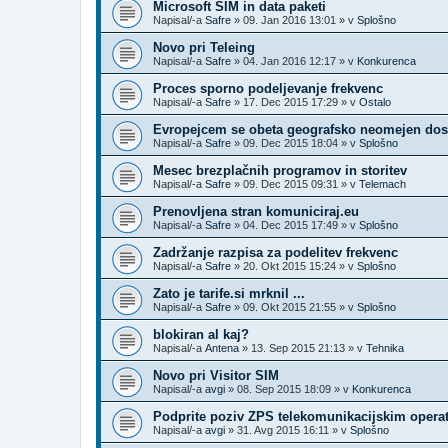
Microsoft SIM in data paketi
Napisal/-a
Safre
»
09. Jan 2016 13:01
» v
Splošno
Novo pri Teleing
Napisal/-a
Safre
»
04. Jan 2016 12:17
» v
Konkurenca
Proces sporno podeljevanje frekvenc
Napisal/-a
Safre
»
17. Dec 2015 17:29
» v
Ostalo
Evropejcem se obeta geografsko neomejen dost
Napisal/-a
Safre
»
09. Dec 2015 18:04
» v
Splošno
Mesec brezplačnih programov in storitev
Napisal/-a
Safre
»
09. Dec 2015 09:31
» v
Telemach
Prenovljena stran komuniciraj.eu
Napisal/-a
Safre
»
04. Dec 2015 17:49
» v
Splošno
Zadržanje razpisa za podelitev frekvenc
Napisal/-a
Safre
»
20. Okt 2015 15:24
» v
Splošno
Zato je tarife.si mrknil ...
Napisal/-a
Safre
»
09. Okt 2015 21:55
» v
Splošno
blokiran al kaj?
Napisal/-a
Antena
»
13. Sep 2015 21:13
» v
Tehnika
Novo pri Visitor SIM
Napisal/-a
avgi
»
08. Sep 2015 18:09
» v
Konkurenca
Podprite poziv ZPS telekomunikacijskim opera
Napisal/-a
avgi
»
31. Avg 2015 16:11
» v
Splošno