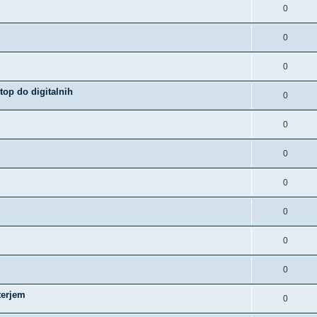
0
0
0
op do digitalnih
0
0
0
0
0
0
0
terjem
0