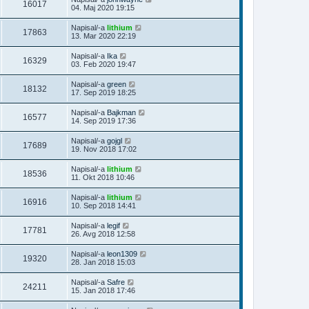
16017
04. Maj 2020 19:15
Napisal/-a
lithium
17863
13. Mar 2020 22:19
Napisal/-a
Ika
16329
03. Feb 2020 19:47
Napisal/-a
green
18132
17. Sep 2019 18:25
Napisal/-a
Bajkman
16577
14. Sep 2019 17:36
Napisal/-a
gojgl
17689
19. Nov 2018 17:02
Napisal/-a
lithium
18536
11. Okt 2018 10:46
Napisal/-a
lithium
16916
10. Sep 2018 14:41
Napisal/-a
legif
17781
26. Avg 2018 12:58
Napisal/-a
leon1309
19320
28. Jan 2018 15:03
Napisal/-a
Safre
24211
15. Jan 2018 17:46