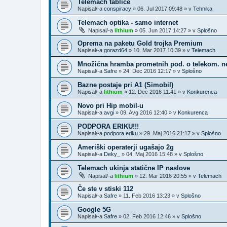
Telemach tablice
Napisal/-a
conspiracy
»
06. Jul 2017 09:48
» v
Tehnika
Telemach optika - samo internet
Napisal/-a
lithium
»
05. Jun 2017 14:27
» v
Splošno
Oprema na paketu Gold trojka Premium
Napisal/-a
gorazd64
»
10. Mar 2017 10:39
» v
Telemach
Množična hramba prometnih pod. o telekom. n
Napisal/-a
Safre
»
24. Dec 2016 12:17
» v
Splošno
Bazne postaje pri A1 (Simobil)
Napisal/-a
lithium
»
12. Dec 2016 11:41
» v
Konkurenca
Novo pri Hip mobil-u
Napisal/-a
avgi
»
09. Avg 2016 12:40
» v
Konkurenca
PODPORA ERIKU!!!
Napisal/-a
podpora eriku
»
29. Maj 2016 21:17
» v
Splošno
Ameriški operaterji ugašajo 2g
Napisal/-a
Deky_
»
04. Maj 2016 15:48
» v
Splošno
Telemach ukinja statične IP naslove
Napisal/-a
lithium
»
12. Mar 2016 20:55
» v
Telemach
Če ste v stiski 112
Napisal/-a
Safre
»
11. Feb 2016 13:23
» v
Splošno
Google 5G
Napisal/-a
Safre
»
02. Feb 2016 12:46
» v
Splošno