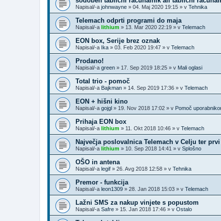
sodoben tablični računalnik ali tablični računal
Napisal/-a
johnwayne
»
04. Maj 2020 19:15
» v
Tehnika
Telemach odprti programi do maja
Napisal/-a
lithium
»
13. Mar 2020 22:19
» v
Telemach
EON box, Serije brez oznak
Napisal/-a
Ika
»
03. Feb 2020 19:47
» v
Telemach
Prodano!
Napisal/-a
green
»
17. Sep 2019 18:25
» v
Mali oglasi
Total trio - pomoč
Napisal/-a
Bajkman
»
14. Sep 2019 17:36
» v
Telemach
EON + hišni kino
Napisal/-a
gojgl
»
19. Nov 2018 17:02
» v
Pomoč uporabnik
Prihaja EON box
Napisal/-a
lithium
»
11. Okt 2018 10:46
» v
Telemach
Največja poslovalnica Telemach v Celju ter prv
Napisal/-a
lithium
»
10. Sep 2018 14:41
» v
Splošno
OŠO in antena
Napisal/-a
legif
»
26. Avg 2018 12:58
» v
Tehnika
Premor - funkcija
Napisal/-a
leon1309
»
28. Jan 2018 15:03
» v
Telemach
Lažni SMS za nakup vinjete s popustom
Napisal/-a
Safre
»
15. Jan 2018 17:46
» v
Ostalo