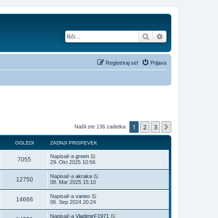
Iskanje
Napredno iskanje
Registriraj se!
Prijava
1
2
3
Naslednja
Našli ste 136 zadetka
OGLEDI
ZADNJI PRISPEVEK
Napisal/-a
green
7055
29. Okt 2025 10:56
Napisal/-a
akraka
12750
08. Mar 2025 15:10
Napisal/-a
vaneo
14666
06. Sep 2024 20:24
Napisal/-a
VladimirF1971