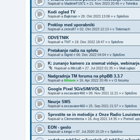
Napisal/-a
VladimirF1971
»
21. Nov 2023 20:46
» v
Tehnika
Kodi ogled TV
Napisal/-a
Bajkman
»
28. Okt 2023 13:06
» v
Splošno
Preklop med uporabniki
Napisal/-a
zicko87
»
02. Okt 2023 12:13
» v
Telemach
ODVETNIK
Napisal/-a
TNT
»
19. Dec 2022 18:47
» v
Splošno
Pretakanje radia na spletu
Napisal/-a
Sigrid
»
06. Dec 2022 04:04
» v
Splošno
K: zunanjo kamero za snemat videje, webinarje..
Napisal/-a
MirzaB
»
27. Jul 2022 01:35
» v
Mali oglasi
Nadgradnja TM foruma na phpBB 3.3.7
Napisal/-a
lithium
»
16. Apr 2022 20:46
» v
O forumu
Google Pixel 5G/eSIM/VOLTE
Napisal/-a
excavator460
»
09. Nov 2021 11:21
» v
Splošno
Neurje SMS
Napisal/-a
excavator460
»
25. Sep 2021 21:57
» v
Splošno
Sprostite se in melodije z Onze Radio Louister
Napisal/-a
Clementtema
»
16. Avg 2021 14:35
» v
Pomoč upo
EON - geslo
Napisal/-a
kingo
»
07. Jul 2020 15:19
» v
Splošno