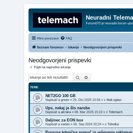
Neuradni Telem
Forum070 je neuradni forum up
Hitre povezave
FAQ
Seznam forumov
Iskanje
Neodgovorjeni prispevki
Neodgovorjeni prispevki
Pojdi na napredno iskanje
Iskanje
Napredno iskanje
TEME
NET2GO 100 GB
Napisal/-a
green
»
29. Okt 2025 10:56
» v
Mali oglasi
Ups, nekaj je šlo narobe
Napisal/-a
akraka
»
08. Mar 2025 15:10
» v
Telemach
Daljinec za EON box
Napisal/-a
vaneo
»
06. Sep 2024 20:24
» v
Tehnika
Porazna tehnična pomoč in reševanje reklamac