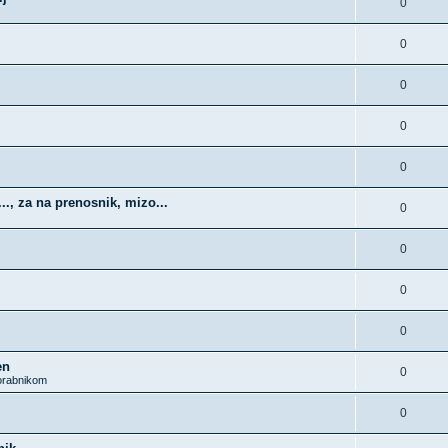
0
0
0
0
0
., za na prenosnik, mizo...
0
0
0
0
en
0
rabnikom
0