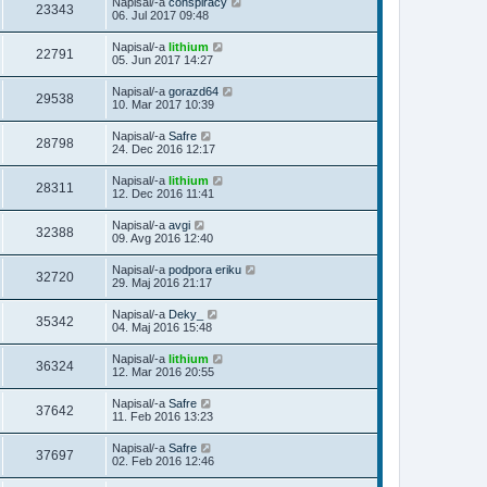
Napisal/-a
conspiracy
23343
06. Jul 2017 09:48
Napisal/-a
lithium
22791
05. Jun 2017 14:27
Napisal/-a
gorazd64
29538
10. Mar 2017 10:39
Napisal/-a
Safre
28798
24. Dec 2016 12:17
Napisal/-a
lithium
28311
12. Dec 2016 11:41
Napisal/-a
avgi
32388
09. Avg 2016 12:40
Napisal/-a
podpora eriku
32720
29. Maj 2016 21:17
Napisal/-a
Deky_
35342
04. Maj 2016 15:48
Napisal/-a
lithium
36324
12. Mar 2016 20:55
Napisal/-a
Safre
37642
11. Feb 2016 13:23
Napisal/-a
Safre
37697
02. Feb 2016 12:46