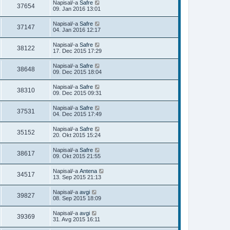
Napisal/-a
Safre
37654
09. Jan 2016 13:01
Napisal/-a
Safre
37147
04. Jan 2016 12:17
Napisal/-a
Safre
38122
17. Dec 2015 17:29
Napisal/-a
Safre
38648
09. Dec 2015 18:04
Napisal/-a
Safre
38310
09. Dec 2015 09:31
Napisal/-a
Safre
37531
04. Dec 2015 17:49
Napisal/-a
Safre
35152
20. Okt 2015 15:24
Napisal/-a
Safre
38617
09. Okt 2015 21:55
Napisal/-a
Antena
34517
13. Sep 2015 21:13
Napisal/-a
avgi
39827
08. Sep 2015 18:09
Napisal/-a
avgi
39369
31. Avg 2015 16:11