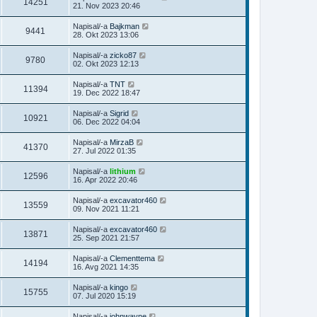
14251
21. Nov 2023 20:46
Napisal/-a
Bajkman
9441
28. Okt 2023 13:06
Napisal/-a
zicko87
9780
02. Okt 2023 12:13
Napisal/-a
TNT
11394
19. Dec 2022 18:47
Napisal/-a
Sigrid
10921
06. Dec 2022 04:04
Napisal/-a
MirzaB
41370
27. Jul 2022 01:35
Napisal/-a
lithium
12596
16. Apr 2022 20:46
Napisal/-a
excavator460
13559
09. Nov 2021 11:21
Napisal/-a
excavator460
13871
25. Sep 2021 21:57
Napisal/-a
Clementtema
14194
16. Avg 2021 14:35
Napisal/-a
kingo
15755
07. Jul 2020 15:19
Napisal/-a
johnwayne