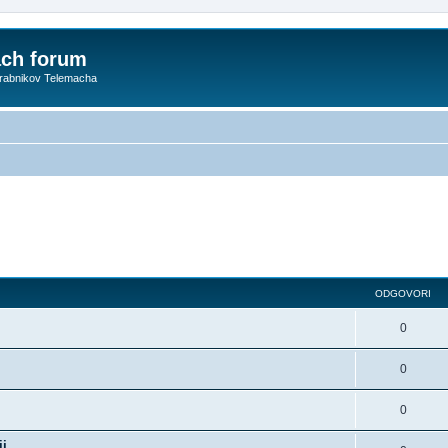
ach forum
orabnikov Telemacha
ODGOVORI
0
0
0
ij