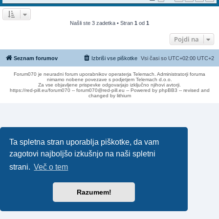
Našli ste 3 zadetka • Stran
1
od
1
Pojdi na
Seznam forumov
Izbriši vse piškotke
Vsi časi so UTC+02:00 UTC+2
Forum070 je neuradni forum uporabnikov operaterja Telemach. Administratorji foruma
nimamo nobene povezave s podjetjem Telemach d.o.o.
Za vse objavljene prispevke odgovarjajo izključno njihovi avtorji.
https://red-pill.eu/forum070 -- forum070@red-pill.eu -- Powered by phpBB3 -- revised and
changed by lithium
Ta spletna stran uporablja piškotke, da vam
zagotovi najboljšo izkušnjo na naši spletni
strani.
Več o tem
Razumem!