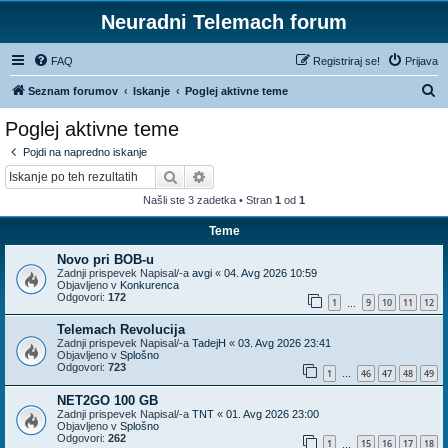
Neuradni Telemach forum
FAQ
Registriraj se!
Prijava
I
Seznam forumov
Iskanje
Poglej aktivne teme
s
Poglej aktivne teme
k
Pojdi na napredno iskanje
a
Iskanje
Napredno iskanje
n
Našli ste 3 zadetka • Stran
1
od
1
j
Teme
e
Novo pri BOB-u
Zadnji prispevek Napisal/-a
avgi
«
04. Avg 2026 10:59
Objavljeno v
Konkurenca
Odgovori:
172
1
9
10
11
12
…
Telemach Revolucija
Zadnji prispevek Napisal/-a
TadejH
«
03. Avg 2026 23:41
Objavljeno v
Splošno
Odgovori:
723
1
46
47
48
49
…
NET2GO 100 GB
Zadnji prispevek Napisal/-a
TNT
«
01. Avg 2026 23:00
Objavljeno v
Splošno
Odgovori:
262
1
15
16
17
18
…