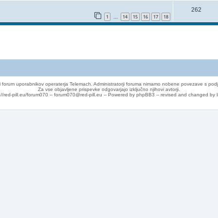
262
1
14
15
16
17
18
…
 forum uporabnikov operaterja Telemach. Administratorji foruma nimamo nobene povezave s podj
Za vse objavljene prispevke odgovarjajo izključno njihovi avtorji.
://red-pill.eu/forum070 -- forum070@red-pill.eu -- Powered by phpBB3 -- revised and changed by l