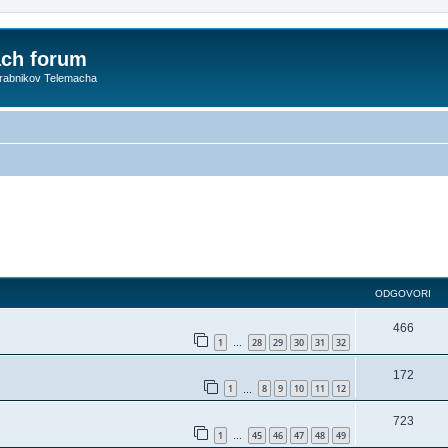
ach forum
orabnikov Telemacha
ODGOVORI
466
1
28
29
30
31
32
…
172
1
8
9
10
11
12
…
723
1
45
46
47
48
49
…