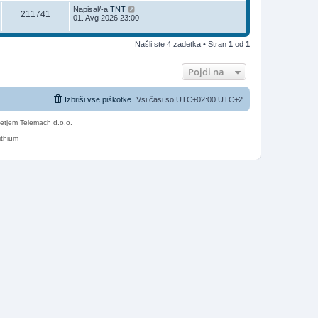
Napisal/-a
TNT
211741
01. Avg 2026 23:00
Našli ste 4 zadetka • Stran
1
od
1
Pojdi na
Izbriši vse piškotke
Vsi časi so UTC+02:00 UTC+2
etjem Telemach d.o.o.
ithium