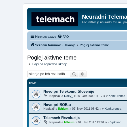
Neuradni Telem
Forum070 je neuradni forum up
Hitre povezave
FAQ
Seznam forumov
Iskanje
Poglej aktivne teme
Poglej aktivne teme
Pojdi na napredno iskanje
Iskanje
Napredno iskanje
TEME
Novo pri Telekomu Slovenije
Napisal/-a
Deky_
»
26. Okt 2009 11:17
» v
Konkurenca
Novo pri BOB-u
Napisal/-a
lithium
»
07. Nov 2011 08:42
» v
Konkurenca
Telemach Revolucija
Napisal/-a
lithium
»
04. Jan 2017 13:04
» v
Splošno