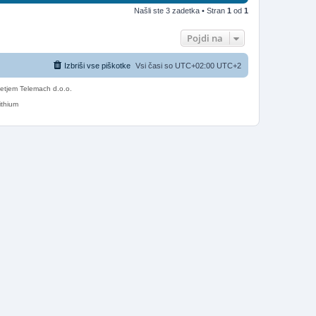
Našli ste 3 zadetka • Stran
1
od
1
Pojdi na
Izbriši vse piškotke
Vsi časi so UTC+02:00 UTC+2
etjem Telemach d.o.o.
ithium