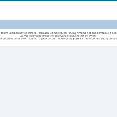
 forum uporabnikov operaterja Telemach. Administratorji foruma nimamo nobene povezave s podj
Za vse objavljene prispevke odgovarjajo izključno njihovi avtorji.
://red-pill.eu/forum070 -- forum070@red-pill.eu -- Powered by phpBB3 -- revised and changed by l