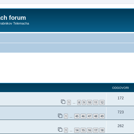
ach forum
orabnikov Telemacha
ODGOVORI
172
1
8
9
10
11
12
…
723
1
45
46
47
48
49
…
262
1
14
15
16
17
18
…