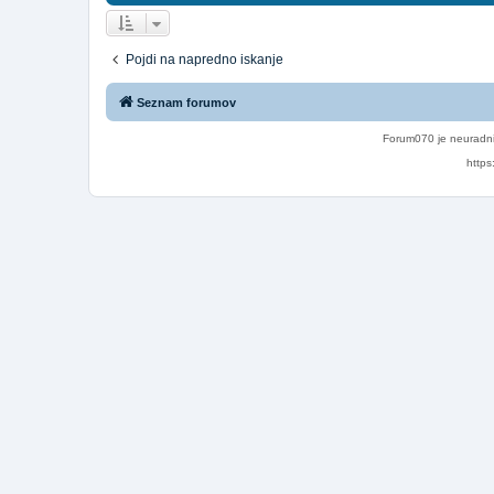
Pojdi na napredno iskanje
Seznam forumov
Forum070 je neuradni
https