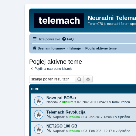
Neuradni Telem
Forum070 je neuradni forum up
Hitre povezave
FAQ
Seznam forumov
Iskanje
Poglej aktivne teme
Poglej aktivne teme
Pojdi na napredno iskanje
Iskanje
Napredno iskanje
TEME
Novo pri BOB-u
Napisal/-a
lithium
»
07. Nov 2011 08:42
» v
Konkurenca
Telemach Revolucija
Napisal/-a
lithium
»
04. Jan 2017 13:04
» v
Splošno
NET2GO 100 GB
Napisal/-a
lithium
»
03. Feb 2021 12:17
» v
Splošno