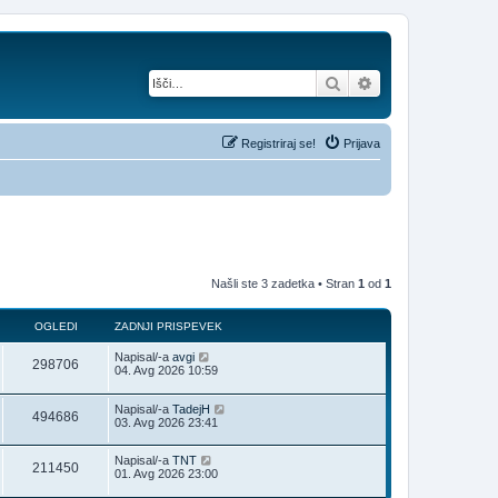
Iskanje
Napredno iskanje
Registriraj se!
Prijava
Našli ste 3 zadetka • Stran
1
od
1
OGLEDI
ZADNJI PRISPEVEK
Napisal/-a
avgi
298706
04. Avg 2026 10:59
Napisal/-a
TadejH
494686
03. Avg 2026 23:41
Napisal/-a
TNT
211450
01. Avg 2026 23:00