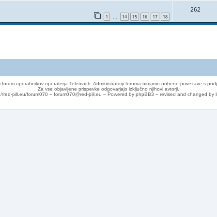
262
1
14
15
16
17
18
…
 forum uporabnikov operaterja Telemach. Administratorji foruma nimamo nobene povezave s podj
Za vse objavljene prispevke odgovarjajo izključno njihovi avtorji.
://red-pill.eu/forum070 -- forum070@red-pill.eu -- Powered by phpBB3 -- revised and changed by l