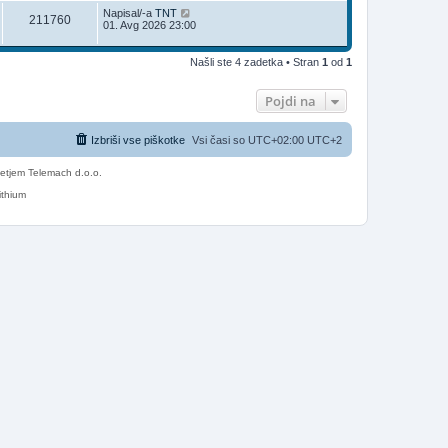
Napisal/-a
TNT
211760
01. Avg 2026 23:00
Našli ste 4 zadetka • Stran
1
od
1
Pojdi na
Izbriši vse piškotke
Vsi časi so UTC+02:00 UTC+2
etjem Telemach d.o.o.
ithium