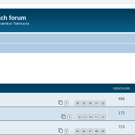
ach forum
orabnikov Telemacha
ODGOVORI
466
1
28
29
30
31
32
…
172
1
8
9
10
11
12
…
723
1
45
46
47
48
49
…