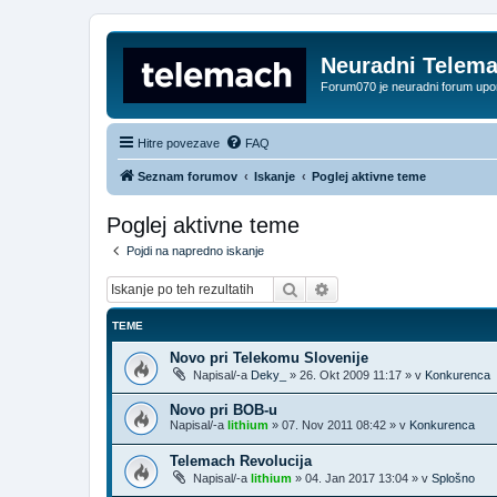
Neuradni Telem
Forum070 je neuradni forum up
Hitre povezave
FAQ
Seznam forumov
Iskanje
Poglej aktivne teme
Poglej aktivne teme
Pojdi na napredno iskanje
Iskanje
Napredno iskanje
TEME
Novo pri Telekomu Slovenije
Napisal/-a
Deky_
»
26. Okt 2009 11:17
» v
Konkurenca
Novo pri BOB-u
Napisal/-a
lithium
»
07. Nov 2011 08:42
» v
Konkurenca
Telemach Revolucija
Napisal/-a
lithium
»
04. Jan 2017 13:04
» v
Splošno