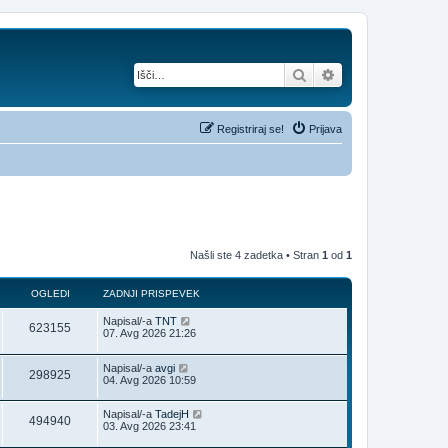
Iskanje
Napredno iskanje
Registriraj se!
Prijava
Našli ste 4 zadetka • Stran
1
od
1
OGLEDI
ZADNJI PRISPEVEK
Napisal/-a
TNT
623155
07. Avg 2026 21:26
Napisal/-a
avgi
298925
04. Avg 2026 10:59
Napisal/-a
TadejH
494940
03. Avg 2026 23:41