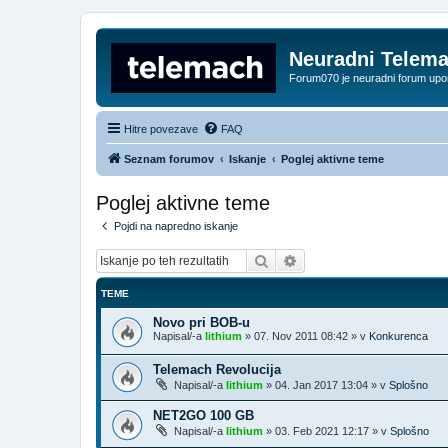
Neuradni Telem
Forum070 je neuradni forum up
Hitre povezave
FAQ
Seznam forumov
Iskanje
Poglej aktivne teme
Poglej aktivne teme
Pojdi na napredno iskanje
Iskanje
Napredno iskanje
TEME
Novo pri BOB-u
Napisal/-a
lithium
»
07. Nov 2011 08:42
» v
Konkurenca
Telemach Revolucija
Napisal/-a
lithium
»
04. Jan 2017 13:04
» v
Splošno
NET2GO 100 GB
Napisal/-a
lithium
»
03. Feb 2021 12:17
» v
Splošno