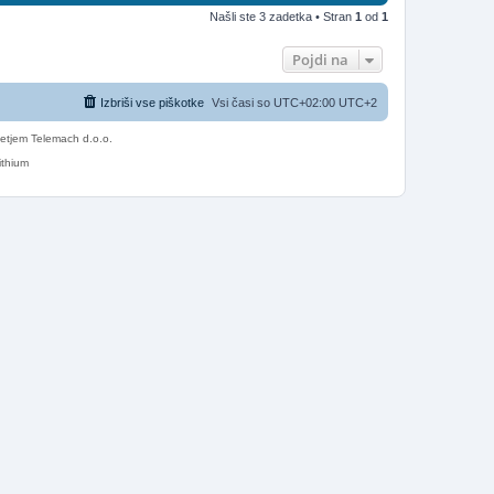
Našli ste 3 zadetka • Stran
1
od
1
Pojdi na
Izbriši vse piškotke
Vsi časi so UTC+02:00 UTC+2
etjem Telemach d.o.o.
ithium