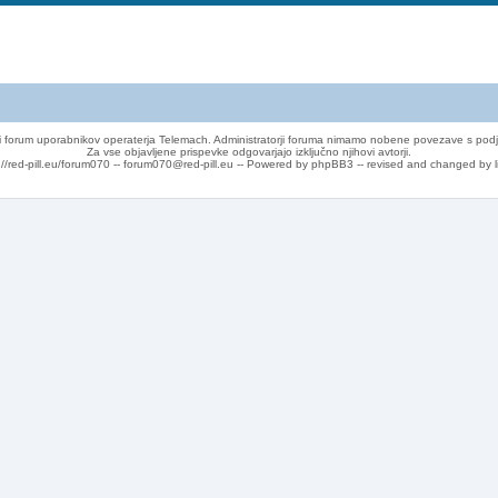
 forum uporabnikov operaterja Telemach. Administratorji foruma nimamo nobene povezave s podj
Za vse objavljene prispevke odgovarjajo izključno njihovi avtorji.
://red-pill.eu/forum070 -- forum070@red-pill.eu -- Powered by phpBB3 -- revised and changed by l