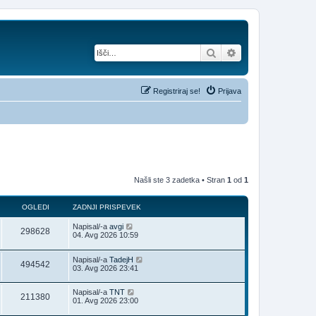
Iskanje
Napredno iskanje
Registriraj se!
Prijava
Našli ste 3 zadetka • Stran
1
od
1
OGLEDI
ZADNJI PRISPEVEK
Napisal/-a
avgi
298628
04. Avg 2026 10:59
Napisal/-a
TadejH
494542
03. Avg 2026 23:41
Napisal/-a
TNT
211380
01. Avg 2026 23:00