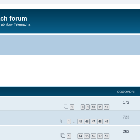
ach forum
orabnikov Telemacha
ODGOVORI
172
1
8
9
10
11
12
…
723
1
45
46
47
48
49
…
262
1
14
15
16
17
18
…