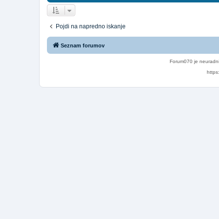
Pojdi na napredno iskanje
Seznam forumov
Forum070 je neuradni
https