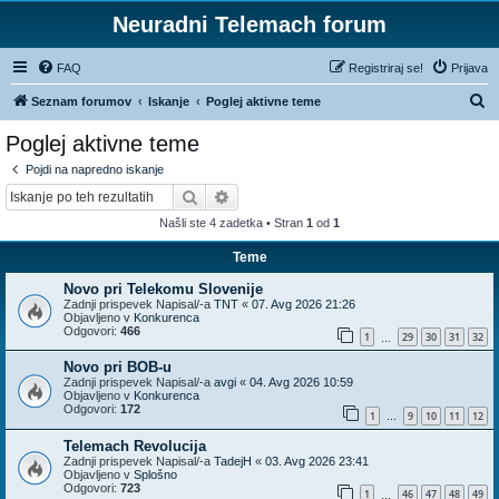
Neuradni Telemach forum
FAQ
Registriraj se!
Prijava
I
Seznam forumov
Iskanje
Poglej aktivne teme
s
Poglej aktivne teme
k
Pojdi na napredno iskanje
a
Iskanje
Napredno iskanje
n
Našli ste 4 zadetka • Stran
1
od
1
j
Teme
e
Novo pri Telekomu Slovenije
Zadnji prispevek Napisal/-a
TNT
«
07. Avg 2026 21:26
Objavljeno v
Konkurenca
Odgovori:
466
1
29
30
31
32
…
Novo pri BOB-u
Zadnji prispevek Napisal/-a
avgi
«
04. Avg 2026 10:59
Objavljeno v
Konkurenca
Odgovori:
172
1
9
10
11
12
…
Telemach Revolucija
Zadnji prispevek Napisal/-a
TadejH
«
03. Avg 2026 23:41
Objavljeno v
Splošno
Odgovori:
723
1
46
47
48
49
…