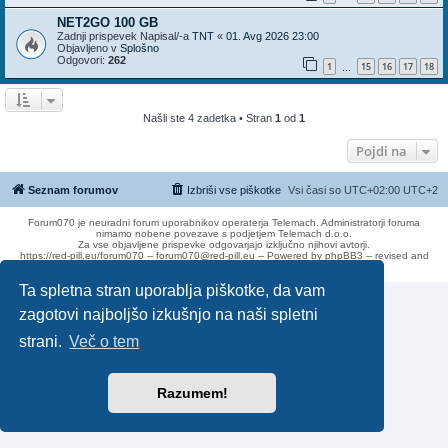
NET2GO 100 GB
Zadnji prispevek Napisal/-a
TNT
«
01. Avg 2026 23:00
Objavljeno v
Splošno
Odgovori:
262
1
15
16
17
18
…
Našli ste 4 zadetka • Stran
1
od
1
Pojdi na
Seznam forumov
Izbriši vse piškotke
Vsi časi so UTC+02:00 UTC+2
Forum070 je neuradni forum uporabnikov operaterja Telemach. Administratorji foruma
nimamo nobene povezave s podjetjem Telemach d.o.o.
Za vse objavljene prispevke odgovarjajo izključno njihovi avtorji.
https://red-pill.eu/forum070 -- forum070@red-pill.eu -- Powered by phpBB3 -- revised and
changed by lithium
Ta spletna stran uporablja piškotke, da vam
zagotovi najboljšo izkušnjo na naši spletni
strani.
Več o tem
Razumem!