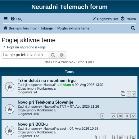
Neuradni Telemach forum
FAQ
Registriraj se!
Prijava
I
Seznam forumov
Iskanje
Poglej aktivne teme
s
Poglej aktivne teme
k
Pojdi na napredno iskanje
a
Iskanje
Napredno iskanje
n
Našli ste 4 zadetka • Stran
1
od
1
j
Teme
e
Tržni deleži na mobilnem trgu
Zadnji prispevek Napisal/-a
lithium
«
09. Avg 2026 13:31
Objavljeno v
Konkurenca
Odgovori:
24
1
2
Novo pri Telekomu Slovenije
Zadnji prispevek Napisal/-a
TNT
«
07. Avg 2026 21:26
Objavljeno v
Konkurenca
Odgovori:
466
1
29
30
31
32
…
Novo pri BOB-u
Zadnji prispevek Napisal/-a
avgi
«
04. Avg 2026 10:59
Objavljeno v
Konkurenca
Odgovori:
172
1
9
10
11
12
…