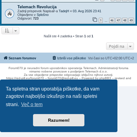
Telemach Revolucija
Zadnji prispevek Napisal/-a
TadejH
«
03. Avg 2026 23:41
Objavljeno v
Splošno
Odgovori:
723
1
46
47
48
49
…
Našli ste 4 zadetka • Stran
1
od
1
Pojdi na
Seznam forumov
Izbriši vse piškotke
Vsi časi so UTC+02:00 UTC+2
Forum070 je neuradni forum uporabnikov operaterja Telemach. Administratorji foruma
nimamo nobene povezave s podjetjem Telemach d.o.o.
Za vse objavljene prispevke odgovarjajo izključno njihovi avtorji.
https://red-pill.eu/forum070 -- forum070@red-pill.eu -- Powered by phpBB3 -- revised and
changed by lithium
Ta spletna stran uporablja piškotke, da vam
zagotovi najboljšo izkušnjo na naši spletni
strani.
Več o tem
Razumem!