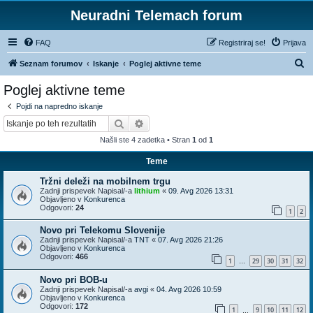
Neuradni Telemach forum
FAQ
Registriraj se!
Prijava
I
Seznam forumov
Iskanje
Poglej aktivne teme
s
Poglej aktivne teme
k
Pojdi na napredno iskanje
a
Iskanje
Napredno iskanje
n
Našli ste 4 zadetka • Stran
1
od
1
j
Teme
e
Tržni deleži na mobilnem trgu
Zadnji prispevek Napisal/-a
lithium
«
09. Avg 2026 13:31
Objavljeno v
Konkurenca
Odgovori:
24
1
2
Novo pri Telekomu Slovenije
Zadnji prispevek Napisal/-a
TNT
«
07. Avg 2026 21:26
Objavljeno v
Konkurenca
Odgovori:
466
1
29
30
31
32
…
Novo pri BOB-u
Zadnji prispevek Napisal/-a
avgi
«
04. Avg 2026 10:59
Objavljeno v
Konkurenca
Odgovori:
172
1
9
10
11
12
…