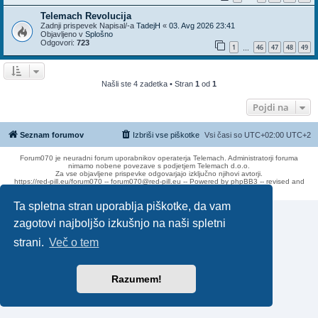
Telemach Revolucija
Zadnji prispevek Napisal/-a
TadejH
«
03. Avg 2026 23:41
Objavljeno v
Splošno
Odgovori:
723
1
46
47
48
49
…
Našli ste 4 zadetka • Stran
1
od
1
Pojdi na
Seznam forumov
Izbriši vse piškotke
Vsi časi so UTC+02:00 UTC+2
Forum070 je neuradni forum uporabnikov operaterja Telemach. Administratorji foruma
nimamo nobene povezave s podjetjem Telemach d.o.o.
Za vse objavljene prispevke odgovarjajo izključno njihovi avtorji.
https://red-pill.eu/forum070 -- forum070@red-pill.eu -- Powered by phpBB3 -- revised and
changed by lithium
Ta spletna stran uporablja piškotke, da vam
zagotovi najboljšo izkušnjo na naši spletni
strani.
Več o tem
Razumem!