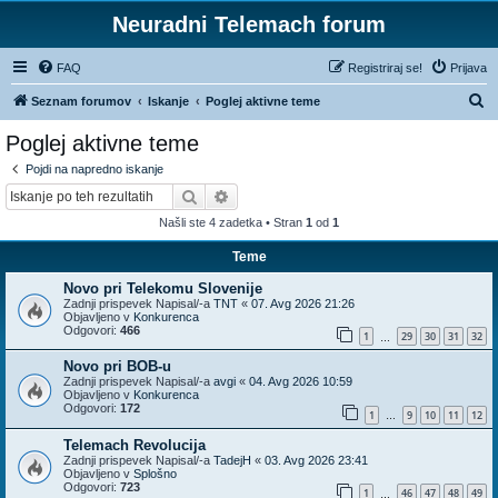
Neuradni Telemach forum
FAQ
Registriraj se!
Prijava
I
Seznam forumov
Iskanje
Poglej aktivne teme
s
Poglej aktivne teme
k
Pojdi na napredno iskanje
a
Iskanje
Napredno iskanje
n
Našli ste 4 zadetka • Stran
1
od
1
j
Teme
e
Novo pri Telekomu Slovenije
Zadnji prispevek Napisal/-a
TNT
«
07. Avg 2026 21:26
Objavljeno v
Konkurenca
Odgovori:
466
1
29
30
31
32
…
Novo pri BOB-u
Zadnji prispevek Napisal/-a
avgi
«
04. Avg 2026 10:59
Objavljeno v
Konkurenca
Odgovori:
172
1
9
10
11
12
…
Telemach Revolucija
Zadnji prispevek Napisal/-a
TadejH
«
03. Avg 2026 23:41
Objavljeno v
Splošno
Odgovori:
723
1
46
47
48
49
…