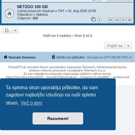
NET2GO 100 GB
Zadnji prispevek Napisal/-a
TNT
«
01. Avg 2026 23:00
Objavljeno v
Splošno
Odgovori:
262
1
15
16
17
18
…
Našli ste 4 zadetka • Stran
1
od
1
Pojdi na
Seznam forumov
Izbriši vse piškotke
Vsi časi so UTC+02:00 UTC+2
Forum070 je neuradni forum uporabnikov operaterja Telemach. Administratorji foruma
nimamo nobene povezave s podjetjem Telemach d.o.o.
Za vse objavljene prispevke odgovarjajo izključno njihovi avtorji.
https://red-pill.eu/forum070 -- forum070@red-pill.eu -- Powered by phpBB3 -- revised and
changed by lithium
Ta spletna stran uporablja piškotke, da vam
zagotovi najboljšo izkušnjo na naši spletni
strani.
Več o tem
Razumem!