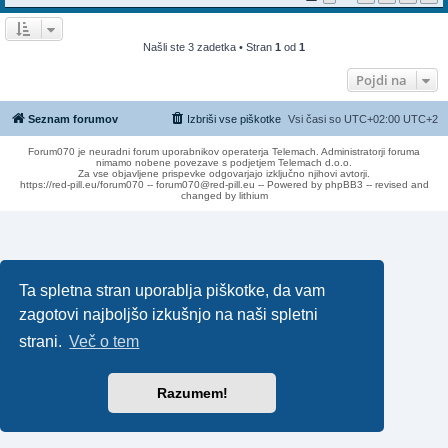
Našli ste 3 zadetka • Stran
1
od
1
Pojdi na
Seznam forumov
Izbriši vse piškotke
Vsi časi so UTC+02:00 UTC+2
Forum070 je neuradni forum uporabnikov operaterja Telemach. Administratorji foruma
nimamo nobene povezave s podjetjem Telemach d.o.o.
Za vse objavljene prispevke odgovarjajo izključno njihovi avtorji.
https://red-pill.eu/forum070 -- forum070@red-pill.eu -- Powered by phpBB3 -- revised and
changed by lithium
Ta spletna stran uporablja piškotke, da vam
zagotovi najboljšo izkušnjo na naši spletni
strani.
Več o tem
Razumem!