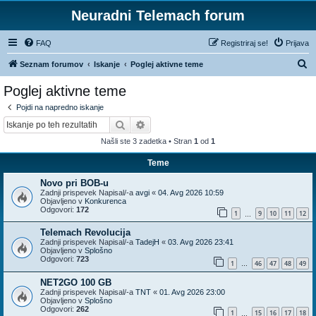
Neuradni Telemach forum
FAQ
Registriraj se!
Prijava
I
Seznam forumov
Iskanje
Poglej aktivne teme
s
Poglej aktivne teme
k
Pojdi na napredno iskanje
a
Iskanje
Napredno iskanje
n
Našli ste 3 zadetka • Stran
1
od
1
j
Teme
e
Novo pri BOB-u
Zadnji prispevek Napisal/-a
avgi
«
04. Avg 2026 10:59
Objavljeno v
Konkurenca
Odgovori:
172
1
9
10
11
12
…
Telemach Revolucija
Zadnji prispevek Napisal/-a
TadejH
«
03. Avg 2026 23:41
Objavljeno v
Splošno
Odgovori:
723
1
46
47
48
49
…
NET2GO 100 GB
Zadnji prispevek Napisal/-a
TNT
«
01. Avg 2026 23:00
Objavljeno v
Splošno
Odgovori:
262
1
15
16
17
18
…