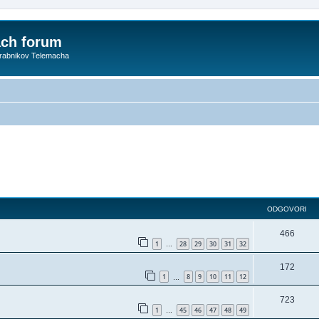
ach forum
orabnikov Telemacha
ODGOVORI
466
1
28
29
30
31
32
…
172
1
8
9
10
11
12
…
723
1
45
46
47
48
49
…