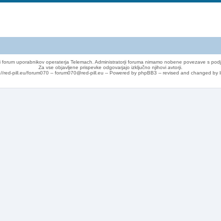
 forum uporabnikov operaterja Telemach. Administratorji foruma nimamo nobene povezave s podj
Za vse objavljene prispevke odgovarjajo izključno njihovi avtorji.
://red-pill.eu/forum070 -- forum070@red-pill.eu -- Powered by phpBB3 -- revised and changed by l