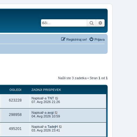
Iskanje
Napredno iskanje
Registriraj se!
Prijava
Našli ste 3 zadetka • Stran
1
od
1
OGLEDI
ZADNJI PRISPEVEK
Napisal/-a
TNT
623228
07. Avg 2026 21:26
Napisal/-a
avgi
298958
04. Avg 2026 10:59
Napisal/-a
TadejH
495201
03. Avg 2026 23:41