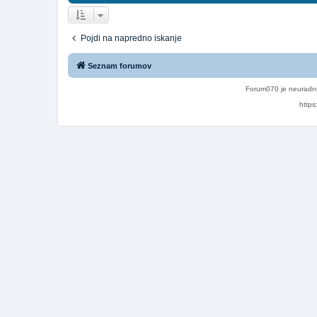
Pojdi na napredno iskanje
Seznam forumov
Forum070 je neuradni
https