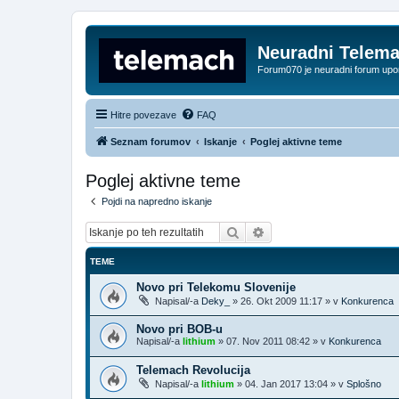
Neuradni Telem
Forum070 je neuradni forum up
Hitre povezave
FAQ
Seznam forumov
Iskanje
Poglej aktivne teme
Poglej aktivne teme
Pojdi na napredno iskanje
Iskanje
Napredno iskanje
TEME
Novo pri Telekomu Slovenije
Napisal/-a
Deky_
»
26. Okt 2009 11:17
» v
Konkurenca
Novo pri BOB-u
Napisal/-a
lithium
»
07. Nov 2011 08:42
» v
Konkurenca
Telemach Revolucija
Napisal/-a
lithium
»
04. Jan 2017 13:04
» v
Splošno