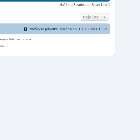
Našli ste 3 zadetka • Stran
1
od
1
Pojdi na
Izbriši vse piškotke
Vsi časi so UTC+02:00 UTC+2
etjem Telemach d.o.o.
ithium