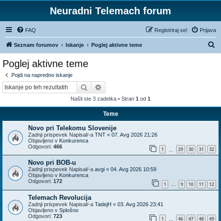
Neuradni Telemach forum
FAQ
Registriraj se!
Prijava
I
Seznam forumov
Iskanje
Poglej aktivne teme
s
Poglej aktivne teme
k
Pojdi na napredno iskanje
a
Iskanje
Napredno iskanje
n
Našli ste 3 zadetka • Stran
1
od
1
j
Teme
e
Novo pri Telekomu Slovenije
Zadnji prispevek Napisal/-a
TNT
«
07. Avg 2026 21:26
Objavljeno v
Konkurenca
Odgovori:
466
1
29
30
31
32
…
Novo pri BOB-u
Zadnji prispevek Napisal/-a
avgi
«
04. Avg 2026 10:59
Objavljeno v
Konkurenca
Odgovori:
172
1
9
10
11
12
…
Telemach Revolucija
Zadnji prispevek Napisal/-a
TadejH
«
03. Avg 2026 23:41
Objavljeno v
Splošno
Odgovori:
723
1
46
47
48
49
…