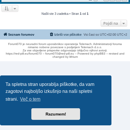
Našli ste 3 zadetka • Stran
1
od
1
Pojdi na
Seznam forumov
Izbriši vse piškotke
Vsi časi so UTC+02:00 UTC+2
Forum070 je neuradni forum uporabnikov operaterja Telemach. Administratorji foruma
nimamo nobene povezave s podjetjem Telemach d.o.o.
Za vse objavljene prispevke odgovarjajo izključno njihovi avtorji.
https://red-pill.eu/forum070 -- forum070@red-pill.eu -- Powered by phpBB3 -- revised and
changed by lithium
Ta spletna stran uporablja piškotke, da vam
zagotovi najboljšo izkušnjo na naši spletni
strani.
Več o tem
Razumem!