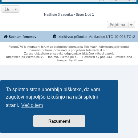
Našli ste 3 zadetka • Stran
1
od
1
Pojdi na
Seznam forumov
Izbriši vse piškotke
Vsi časi so UTC+02:00 UTC+2
Forum070 je neuradni forum uporabnikov operaterja Telemach. Administratorji foruma
nimamo nobene povezave s podjetjem Telemach d.o.o.
Za vse objavljene prispevke odgovarjajo izključno njihovi avtorji.
https://red-pill.eu/forum070 -- forum070@red-pill.eu -- Powered by phpBB3 -- revised and
changed by lithium
Ta spletna stran uporablja piškotke, da vam
zagotovi najboljšo izkušnjo na naši spletni
strani.
Več o tem
Razumem!