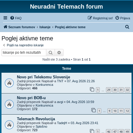
Neuradni Telemach forum
FAQ
Registriraj se!
Prijava
I
Seznam forumov
Iskanje
Poglej aktivne teme
s
Poglej aktivne teme
k
Pojdi na napredno iskanje
a
Iskanje
Napredno iskanje
n
Našli ste 3 zadetka • Stran
1
od
1
j
Teme
e
Novo pri Telekomu Slovenije
Zadnji prispevek Napisal/-a
TNT
«
07. Avg 2026 21:26
Objavljeno v
Konkurenca
Odgovori:
466
1
29
30
31
32
…
Novo pri BOB-u
Zadnji prispevek Napisal/-a
avgi
«
04. Avg 2026 10:59
Objavljeno v
Konkurenca
Odgovori:
172
1
9
10
11
12
…
Telemach Revolucija
Zadnji prispevek Napisal/-a
TadejH
«
03. Avg 2026 23:41
Objavljeno v
Splošno
Odgovori:
723
1
46
47
48
49
…