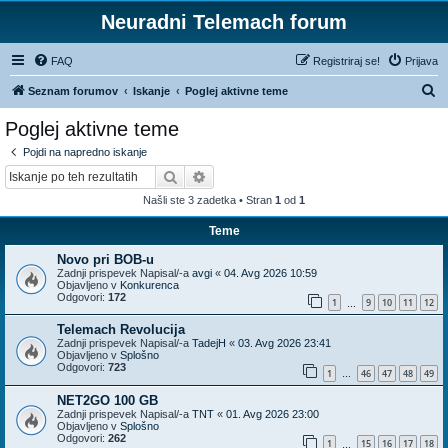
Neuradni Telemach forum
FAQ
Registriraj se!
Prijava
I
Seznam forumov
Iskanje
Poglej aktivne teme
s
Poglej aktivne teme
k
Pojdi na napredno iskanje
a
Iskanje
Napredno iskanje
n
Našli ste 3 zadetka • Stran
1
od
1
j
Teme
e
Novo pri BOB-u
Zadnji prispevek Napisal/-a
avgi
«
04. Avg 2026 10:59
Objavljeno v
Konkurenca
Odgovori:
172
1
9
10
11
12
…
Telemach Revolucija
Zadnji prispevek Napisal/-a
TadejH
«
03. Avg 2026 23:41
Objavljeno v
Splošno
Odgovori:
723
1
46
47
48
49
…
NET2GO 100 GB
Zadnji prispevek Napisal/-a
TNT
«
01. Avg 2026 23:00
Objavljeno v
Splošno
Odgovori:
262
1
15
16
17
18
…