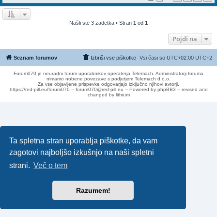
Našli ste 3 zadetka • Stran
1
od
1
Pojdi na
Seznam forumov
Izbriši vse piškotke
Vsi časi so UTC+02:00 UTC+2
Forum070 je neuradni forum uporabnikov operaterja Telemach. Administratorji foruma
nimamo nobene povezave s podjetjem Telemach d.o.o.
Za vse objavljene prispevke odgovarjajo izključno njihovi avtorji.
https://red-pill.eu/forum070 -- forum070@red-pill.eu -- Powered by phpBB3 -- revised and
changed by lithium
Ta spletna stran uporablja piškotke, da vam
zagotovi najboljšo izkušnjo na naši spletni
strani.
Več o tem
Razumem!