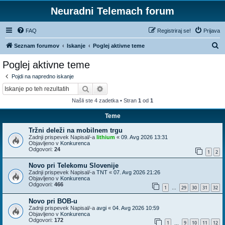
Neuradni Telemach forum
FAQ
Registriraj se!
Prijava
I
Seznam forumov
Iskanje
Poglej aktivne teme
s
Poglej aktivne teme
k
Pojdi na napredno iskanje
a
Iskanje
Napredno iskanje
n
Našli ste 4 zadetka • Stran
1
od
1
j
Teme
e
Tržni deleži na mobilnem trgu
Zadnji prispevek Napisal/-a
lithium
«
09. Avg 2026 13:31
Objavljeno v
Konkurenca
Odgovori:
24
1
2
Novo pri Telekomu Slovenije
Zadnji prispevek Napisal/-a
TNT
«
07. Avg 2026 21:26
Objavljeno v
Konkurenca
Odgovori:
466
1
29
30
31
32
…
Novo pri BOB-u
Zadnji prispevek Napisal/-a
avgi
«
04. Avg 2026 10:59
Objavljeno v
Konkurenca
Odgovori:
172
1
9
10
11
12
…